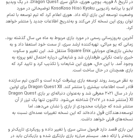
در تاریخ 8 فوریه، یوچی هوری، خالق سری Dragon Quest، در یک ویدیو
لایو با برنامه رادیویی KosoKoso Hōsō Kyoku توضیحاتی در مورد
وضعیت توسعه این بازی ارائه داد. هوری اعلام کرد که تیم توسعه با تمام
توان روی این نسخه کار می‌کند و به‌تدریج اطلاعات جدید را منتشر خواهد
کرد.
آخرین به‌روزرسانی رسمی در مورد بازی مربوط به ماه می سال گذشته بود،
زمانی که یو میاکی، تهیه‌کننده ارشد سری، از سمت خود استعفا داد و به
بخش بازی‌های موبایلی Square Enix منتقل شد. این تغییر و سکوت
خبری باعث نگرانی طرفداران شد و شایعاتی درباره احتمال لغو پروژه به
وجود آمد. با این حال، هوری این شایعات را تکذیب کرد و تایید کرد که
بازی همچنان در حال ساخت است.
به نظر می‌رسد روند توسعه بازی پیشرفت کرده است و اکنون تیم سازنده
قادر است اطلاعات بیشتری را منتشر کند. Dragon Quest XII برای اولین
بار در سال 2021 معرفی شد و به‌عنوان دنباله‌ای بر بازی Dragon Quest
XI (منتشر شده در 2017) شناخته می‌شود. تاکنون تنها یک تیزر از آن
منتشر شده که جزئیات محدودی از بازی را نشان می‌دهد، اما
توسعه‌دهندگان قول داده‌اند که این نسخه تغییرات عمده‌ای نسبت به
نسخه‌های قبلی خواهد داشت.
این بازی قصد دارد فرمول سنتی سری را تغییر داده و رویکردی تاریک‌تر و
پخته‌تر را ارائه دهد. سیستم مبارزه بازی بازنگری شده و بازیکنان باید در