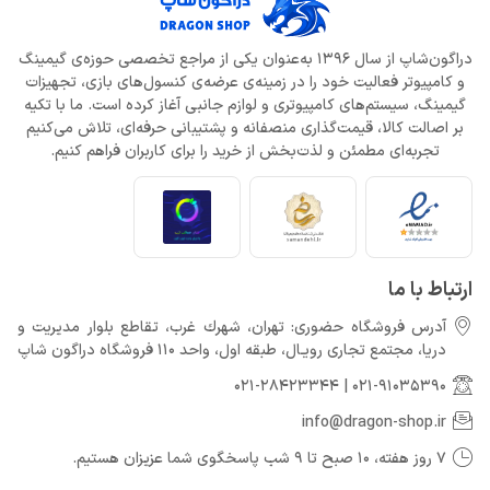
دلایل شکست Dragon Age: The Veilguard از زبان جیسون شرایر
خرداد 22, 1404
دراگون‌شاپ از سال 1396 به‌عنوان یکی از مراجع تخصصی حوزه‌ی گیمینگ
و کامپیوتر فعالیت خود را در زمینه‌ی عرضه‌ی کنسول‌های بازی، تجهیزات
افزایش قیمت بازی‌ها؛ آیا Xbox بازیکنان را به Game Pass سوق
گیمینگ، سیستم‌های کامپیوتری و لوازم جانبی آغاز کرده است. ما با تکیه
می‌دهد؟
بر اصالت کالا، قیمت‌گذاری منصفانه و پشتیبانی حرفه‌ای، تلاش می‌کنیم
خرداد 22, 1404
تجربه‌ای مطمئن و لذت‌بخش از خرید را برای کاربران فراهم کنیم.
Call of Duty: Black Ops 7 برای کنسول‌های نسل هشتم هم می‌آید
خرداد 22, 1404
ارتباط با ما
آدرس فروشگاه حضوری: تهران، شهرك غرب، تقاطع بلوار مدیریت و
دريا، مجتمع تجارى رويـال، طبقه اول، واحد 110 فروشگاه دراگون شاپ
021-28423344
|
021-91035390
info@dragon-shop.ir
7 روز هفته، 10 صبح تا 9 شب پاسخگوی شما عزیزان هستیم.