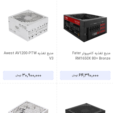
منبع تغذیه کامپیوتر Fater
منبع تغذیه Awest AV1200-PTW
V3
RM1650X 80+ Bronze
30,900,000
64,390,000
تومان
تومان