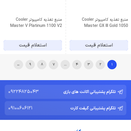
منبع تغذیه کامپیوتر Cooler
منبع تغذیه کامپیوتر Cooler
Master V Platinum 1100 V2
Master GX III Gold 1050
استعلام قیمت
استعلام قیمت
←
9
8
7
…
4
3
2
1
09224825043
تلگرام پشتیبانی اکانت های بازی
09100606121
تلگرام پشتیبانی گیفت کارت