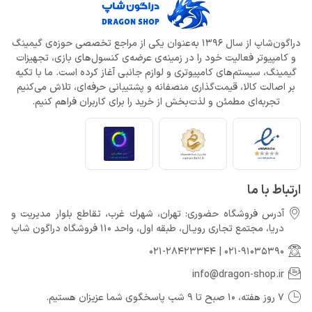
دراگون‌شاپ از سال 1396 به‌عنوان یکی از مراجع تخصصی حوزه‌ی گیمینگ
و کامپیوتر فعالیت خود را در زمینه‌ی عرضه‌ی کنسول‌های بازی، تجهیزات
گیمینگ، سیستم‌های کامپیوتری و لوازم جانبی آغاز کرده است. ما با تکیه
بر اصالت کالا، قیمت‌گذاری منصفانه و پشتیبانی حرفه‌ای، تلاش می‌کنیم
تجربه‌ای مطمئن و لذت‌بخش از خرید را برای کاربران فراهم کنیم.
ارتباط با ما
آدرس فروشگاه حضوری: تهران، شهرك غرب، تقاطع بلوار مدیریت و
دريا، مجتمع تجارى رويـال، طبقه اول، واحد 110 فروشگاه دراگون شاپ
021-28423344
|
021-91035390
info@dragon-shop.ir
7 روز هفته، 10 صبح تا 9 شب پاسخگوی شما عزیزان هستیم.