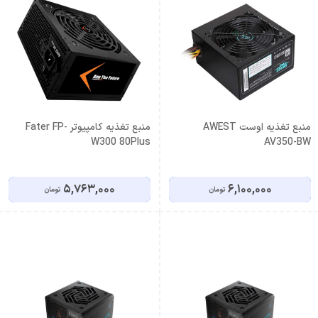
منبع تغذیه اوست AWEST
منبع تغذیه کامپیوتر Fater FP-
W300 80Plus
AV350-BW
5,763,000
6,100,000
تومان
تومان