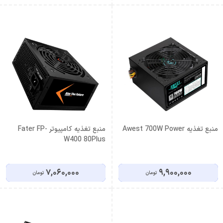
منبع تغذیه Awest 700W Power
منبع تغذیه کامپیوتر Fater FP-
W400 80Plus
7,060,000
9,900,000
تومان
تومان