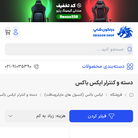
دسته‌بندی محصولات
021-91035390
دسته و کنترلر ایکس باکس
فروشگاه
ایکس باکس (کنسول های مایکروسافت)
دسته و کنترلر ایکس باک
هزینه: زیاد به کم
فیلتر کردن