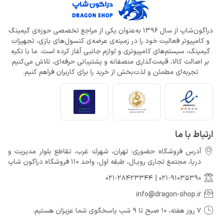
دراگون‌شاپ از سال 1396 به‌عنوان یکی از مراجع تخصصی حوزه‌ی گیمینگ
و کامپیوتر فعالیت خود را در زمینه‌ی عرضه‌ی کنسول‌های بازی، تجهیزات
گیمینگ، سیستم‌های کامپیوتری و لوازم جانبی آغاز کرده است. ما با تکیه
بر اصالت کالا، قیمت‌گذاری منصفانه و پشتیبانی حرفه‌ای، تلاش می‌کنیم
تجربه‌ای مطمئن و لذت‌بخش از خرید را برای کاربران فراهم کنیم.
ارتباط با ما
آدرس فروشگاه حضوری: تهران، شهرك غرب، تقاطع بلوار مدیریت و
دريا، مجتمع تجارى رويـال، طبقه اول، واحد 110 فروشگاه دراگون شاپ
021-28423344
|
021-91035390
info@dragon-shop.ir
7 روز هفته، 10 صبح تا 9 شب پاسخگوی شما عزیزان هستیم.