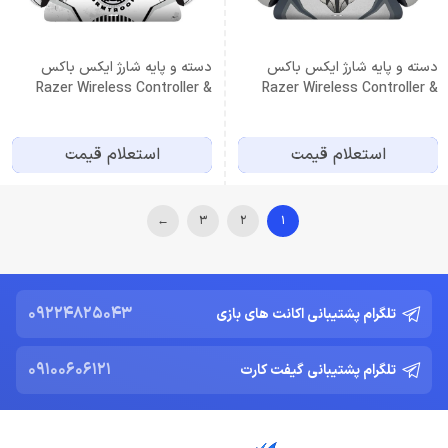
دسته و پایه شارژ ایکس باکس
دسته و پایه شارژ ایکس باکس
Razer Wireless Controller &
Razer Wireless Controller &
Quick Charging Stand for
Quick Charging Stand for
XBOX – Stormtrooper Limited
XBOX – The Mandalorian
Edition
Beskar Limited Edition
استعلام قیمت
استعلام قیمت
←
3
2
1
09224825043
تلگرام پشتیبانی اکانت های بازی
09100606121
تلگرام پشتیبانی گیفت کارت