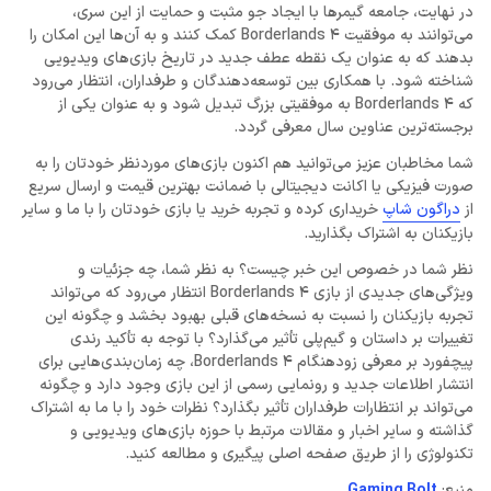
در نهایت، جامعه گیمرها با ایجاد جو مثبت و حمایت از این سری،
می‌توانند به موفقیت Borderlands 4 کمک کنند و به آن‌ها این امکان را
بدهند که به عنوان یک نقطه عطف جدید در تاریخ بازی‌های ویدیویی
شناخته شود. با همکاری بین توسعه‌دهندگان و طرفداران، انتظار می‌رود
که Borderlands 4 به موفقیتی بزرگ تبدیل شود و به عنوان یکی از
برجسته‌ترین عناوین سال معرفی گردد.
شما مخاطبان عزیز می‌توانید هم اکنون بازی‌های موردنظر خودتان را به
صورت فیزیکی یا اکانت دیجیتالی با ضمانت بهترین قیمت و ارسال سریع
از
دراگون شاپ
خریداری کرده و تجربه خرید یا بازی خودتان را با ما و سایر
بازیکنان به اشتراک بگذارید.
نظر شما در خصوص این خبر چیست؟ به نظر شما، چه جزئیات و
ویژگی‌های جدیدی از بازی Borderlands 4 انتظار می‌رود که می‌تواند
تجربه بازیکنان را نسبت به نسخه‌های قبلی بهبود بخشد و چگونه این
تغییرات بر داستان و گیم‌پلی تأثیر می‌گذارد؟ با توجه به تأکید رندی
پیچفورد بر معرفی زودهنگام Borderlands 4، چه زمان‌بندی‌هایی برای
انتشار اطلاعات جدید و رونمایی رسمی از این بازی وجود دارد و چگونه
می‌تواند بر انتظارات طرفداران تأثیر بگذارد؟ نظرات خود را با ما به اشتراک
گذاشته و سایر اخبار و مقالات مرتبط با حوزه بازی‌های ویدیویی و
تکنولوژی را از طریق صفحه اصلی پیگیری و مطالعه کنید.
منبع:
Gaming Bolt