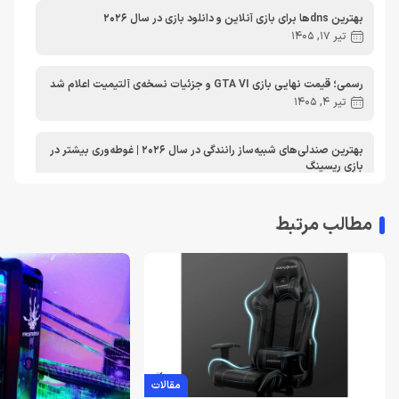
بهترین dnsها برای بازی آنلاین و دانلود بازی در سال 2026
مطالب آموزشی ایکس باکس
تیر 17, 1405
رسمی؛ قیمت نهایی بازی GTA VI و جزئیات نسخه‌ی آلتیمیت اعلام شد
تیر 4, 1405
بهترین صندلی‌های شبیه‌ساز رانندگی در سال 2026 | غوطه‌وری بیشتر در
بازی ریسینگ
اردیبهشت 30, 1405
مطالب مرتبط
معرفی دی ان اس برای ایکس باکس | بهترین dns برای اتصال پایدارتر
به Xbox Live در ایران
تیر 30, 1404
بهترین دی ان اس برای پلی استیشن | معرفی dns برای PS5
تیر 30, 1404
لغو توسعه بازی Just Cause 5 توسط اسکوئر انیکس
مقالات
خرداد 22, 1404