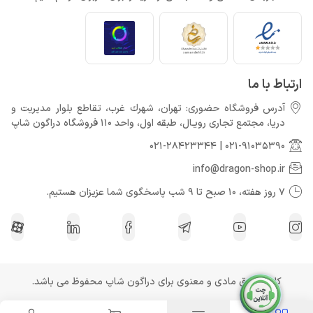
Call of Duty: Black Ops 7 برای کنسول‌های نسل هشتم هم می‌آید
خرداد 22, 1404
ارتباط با ما
آدرس فروشگاه حضوری: تهران، شهرك غرب، تقاطع بلوار مدیریت و
دريا، مجتمع تجارى رويـال، طبقه اول، واحد 110 فروشگاه دراگون شاپ
021-28423344
|
021-91035390
info@dragon-shop.ir
7 روز هفته، 10 صبح تا 9 شب پاسخگوی شما عزیزان هستیم.
کلیه حقوق مادی و معنوی برای دراگون شاپ محفوظ می باشد.