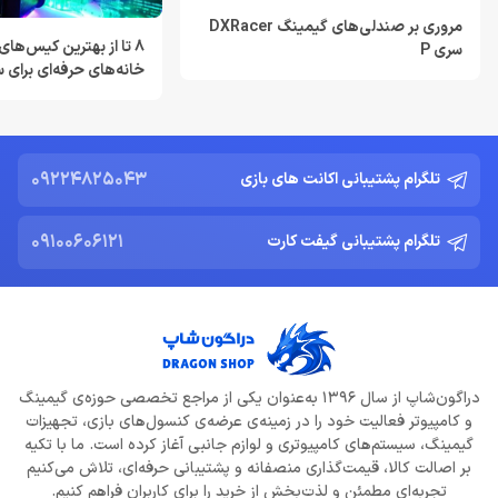
مروری بر صندلی‌های گیمینگ DXRacer
8 تا از بهترین کیس‌های
سری P
Resident Evil Requiem؛ پرهزینه‌ ترین بازی تاریخ کپکام؟
خانه‌های حرفه‌ای برای
خرداد 22, 1404
حرفه‌ای
دشمن جدید Resident Evil Requiem؛ قدرتمند تر و ترسناک‌ تر از
Nemesis
09224825043
تلگرام پشتیبانی اکانت های بازی
خرداد 22, 1404
09100606121
تلگرام پشتیبانی گیفت کارت
ادلر: The Outer Worlds 2 تجربه‌ای تازه و کمتر کمدی خواهد بود
خرداد 22, 1404
دلایل شکست Dragon Age: The Veilguard از زبان جیسون شرایر
خرداد 22, 1404
دراگون‌شاپ از سال 1396 به‌عنوان یکی از مراجع تخصصی حوزه‌ی گیمینگ
افزایش قیمت بازی‌ها؛ آیا Xbox بازیکنان را به Game Pass سوق
و کامپیوتر فعالیت خود را در زمینه‌ی عرضه‌ی کنسول‌های بازی، تجهیزات
می‌دهد؟
گیمینگ، سیستم‌های کامپیوتری و لوازم جانبی آغاز کرده است. ما با تکیه
خرداد 22, 1404
بر اصالت کالا، قیمت‌گذاری منصفانه و پشتیبانی حرفه‌ای، تلاش می‌کنیم
تجربه‌ای مطمئن و لذت‌بخش از خرید را برای کاربران فراهم کنیم.