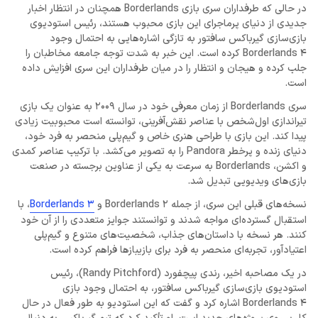
در حالی که طرفداران سری بازی Borderlands همچنان در انتظار اخبار
جدیدی از دنیای پرماجرای این بازی محبوب هستند، رئیس استودیوی
بازی‌سازی گیرباکس سافتور به تازگی اشاره‌هایی به احتمال وجود
Borderlands 4 کرده است. این خبر به شدت توجه جامعه مخاطبان را
جلب کرده و هیجان و انتظار را در میان طرفداران این سری افزایش داده
است.
سری Borderlands از زمان معرفی خود در سال 2009 به عنوان یک بازی
تیراندازی اول‌شخص با عناصر نقش‌آفرینی، توانسته است محبوبیت زیادی
پیدا کند. این بازی با طراحی هنری خاص و گیم‌پلی منحصر به فرد خود،
دنیای زنده و پرخطر Pandora را به تصویر می‌کشد. با ترکیب عناصر کمدی
و اکشن، Borderlands به سرعت به یکی از عناوین برجسته در صنعت
بازی‌های ویدیویی تبدیل شد.
نسخه‌های قبلی این سری، از جمله Borderlands 2 و
Borderlands 3
، با
استقبال گسترده‌ای مواجه شدند و توانستند جوایز متعددی را از آن خود
کنند. هر نسخه با داستان‌های جذاب، شخصیت‌های متنوع و گیم‌پلی
اعتیادآور، تجربه‌ای منحصر به فرد برای بازیبازها فراهم کرده است.
در یک مصاحبه اخیر، رندی پیچفورد (Randy Pitchford)، رئیس
استودیوی بازی‌سازی گیرباکس سافتور، به احتمال وجود بازی
Borderlands 4 اشاره کرد و گفت که این استودیو به طور فعال در حال