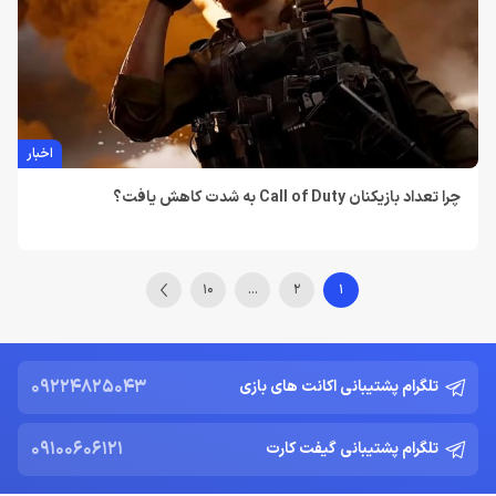
اخبار
چرا تعداد بازیکنان Call of Duty به شدت کاهش یافت؟
10
…
2
1
09224825043
تلگرام پشتیبانی اکانت های بازی
09100606121
تلگرام پشتیبانی گیفت کارت