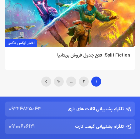
اخبار ایکس باکس
Split Fiction: فتح جدول فروش بریتانیا
90
…
2
1
09224825043
تلگرام پشتیبانی اکانت های بازی
09100606121
تلگرام پشتیبانی گیفت کارت