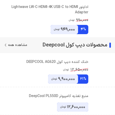
اداپتور Lightwave LW-C-HDMI-4K USB-C to HDMI
Adapter
990,000
تومان
949,000
4%
تومان
محصولات دیپ کول Deepcool
مشاهده همه
خنک کننده دیپ کول DEEPCOOL AG620
12,650,000
تومان
9,900,000
21%
تومان
منبع تغذیه کامپیوتر DeepCool PL550D
12,600,000
تومان