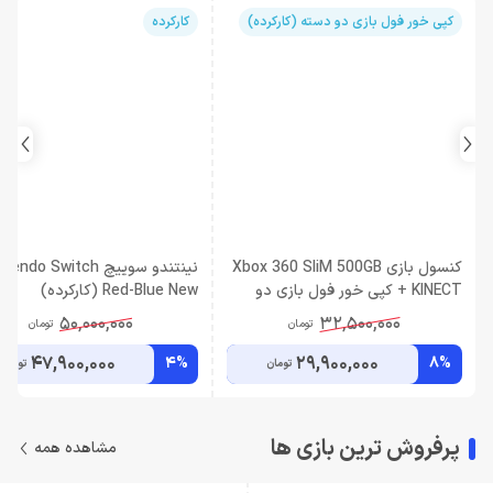
کپی خور فول بازی دو دسته (کارکرده)
کارکرده
کنسول بازی Xbox 360 SliM 500GB
نینتندو سوییچ endo Switch
+ KINECT کپی خور فول بازی دو
Red-Blue New (کارکرده)
دسته (کارکرده)
50,000,000
32,500,000
تومان
تومان
47,900,000
29,900,000
4%
8%
تومان
تومان
پرفروش ترین بازی ها
مشاهده همه