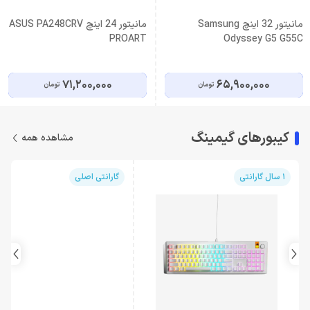
مانیتور 32 اینچ Samsung
مانیتور 24 اینچ ASUS PA248CRV
PROART
Odyssey G5 G55C
71,200,000
65,900,000
تومان
تومان
کیبورهای گیمینگ
مشاهده همه
1 سال گارانتی
گارانتی اصلی