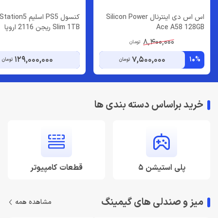
اس اس دی اینترنال Silicon Power
کنسول PS5 اسلیم on5
Ace A58 128GB
Slim 1TB ریجن 2116 اروپا
8,400,000
تومان
129,000,000
7,500,000
10%
تومان
تومان
خرید براساس دسته بندی ها
پلی استیشن 5
قطعات کامپیوتر
میز و صندلی های گیمینگ
مشاهده همه