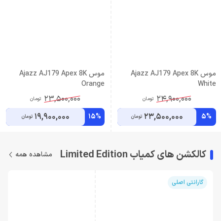
موس Ajazz AJ179 Apex 8K
موس Ajazz AJ179 Apex 8K
Orange
White
23,500,000
24,900,000
تومان
تومان
19,900,000
23,500,000
15%
5%
تومان
تومان
کالکشن های کمیاب Limited Edition
مشاهده همه
گارانتی اصلی