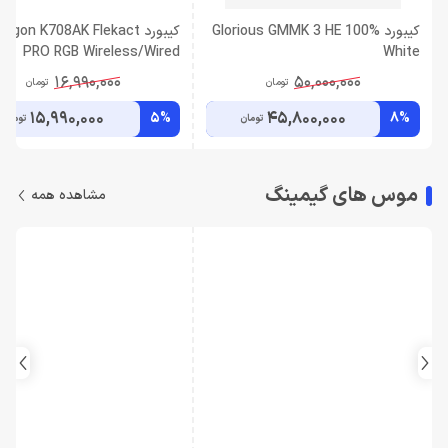
کیبورد Glorious GMMK 3 HE 100%
کیبورد agon K708AK Flekact
PRO RGB Wireless/Wired
White
16,990,000
50,000,000
تومان
تومان
15,990,000
45,800,000
5%
8%
تومان
تومان
موس های گیمینگ
مشاهده همه