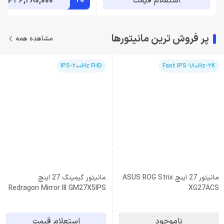
استعلام قیمت
36,280,000
1%
تومان
پر فروش ترین مانیتورها
مشاهده همه
IPS-200Hz FHD
Fast IPS-180Hz-2K
مانیتور 27 اینچ ASUS ROG Strix
مانیتور گیمینگ 27 اینچ
Redragon Mirror III GM27X5IPS
XG27ACS
ناموجود
استعلام قیمت