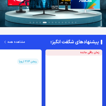
پیشنهادهای شگفت انگیز:
مشاهده همه
زمان باقی مانده
ریجن 2116 اروپا