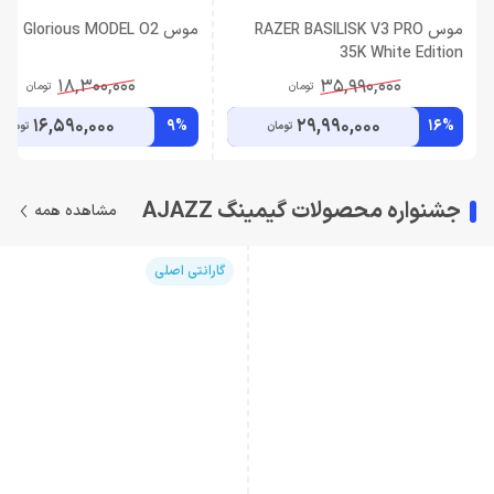
موس RAZER BASILISK V3 PRO
موس Glorious MODEL O2
35K White Edition
18,300,000
35,990,000
تومان
تومان
16,590,000
29,990,000
9%
16%
تومان
تومان
جشنواره محصولات گیمینگ AJAZZ
مشاهده همه
گارانتی اصلی