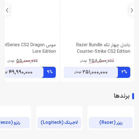
باندل چهار تکه Razer Bundle
موس teelSeries CS2 Dragon
Lore Edition
Counter-Strike CS2 Edition
55,000,000
258,500,000
تومان
تومان
49,990,000
251,000,000
9%
2%
تومان
تومان
برندها
ریزر (Razer)
لاجیتک (Logitech)
رنزو (Renzo)