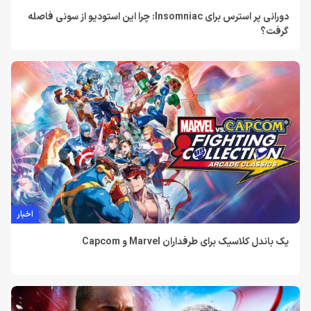
دورانی پر استرس برای Insomniac: چرا این استودیو از سونی فاصله
گرفت؟
اخبار
یک باندل کلاسیک برای طرفداران Marvel و Capcom