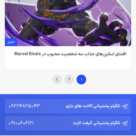
اخبار
افشای اسکین‌های جذاب سه شخصیت محبوب در Marvel Rivals
2
1
09224825043
تلگرام پشتیبانی اکانت های بازی
09100606121
تلگرام پشتیبانی گیفت کارت