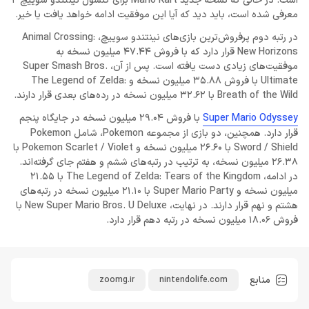
است. در حالی که نسخه جدید Mario Kart برای کنسول نینتندو سوییچ 2
معرفی شده است، باید دید که آیا این موفقیت ادامه خواهد یافت یا خیر.
در رتبه دوم پرفروش‌ترین بازی‌های نینتندو سوییچ، Animal Crossing:
New Horizons قرار دارد که با فروش 47.44 میلیون نسخه به
موفقیت‌های زیادی دست یافته است. پس از آن، Super Smash Bros.
Ultimate با فروش 35.88 میلیون نسخه و The Legend of Zelda:
Breath of the Wild با 32.62 میلیون نسخه در رده‌های بعدی قرار دارند.
Super Mario Odyssey
با فروش 29.04 میلیون نسخه در جایگاه پنجم
قرار دارد. همچنین، دو بازی از مجموعه Pokemon، شامل Pokemon
Sword / Shield با 26.60 میلیون نسخه و Pokemon Scarlet / Violet با
26.38 میلیون نسخه، به ترتیب در رتبه‌های ششم و هفتم جای گرفته‌اند.
در ادامه، The Legend of Zelda: Tears of the Kingdom با 21.55
میلیون نسخه و Super Mario Party با 21.10 میلیون نسخه در رتبه‌های
هشتم و نهم قرار دارند. در نهایت، New Super Mario Bros. U Deluxe با
فروش 18.06 میلیون نسخه در رتبه دهم قرار دارد.
منابع
zoomg.ir
nintendolife.com