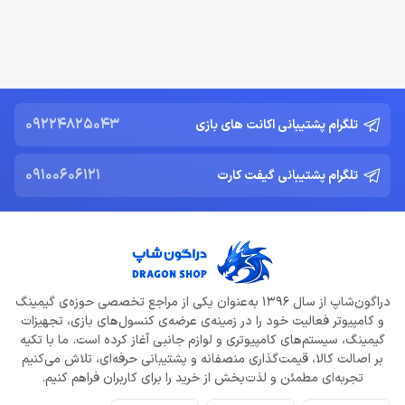
خرداد 22, 1404
دشمن جدید Resident Evil Requiem؛ قدرتمند تر و ترسناک‌ تر از
Nemesis
خرداد 22, 1404
09224825043
تلگرام پشتیبانی اکانت های بازی
ادلر: The Outer Worlds 2 تجربه‌ای تازه و کمتر کمدی خواهد بود
خرداد 22, 1404
09100606121
تلگرام پشتیبانی گیفت کارت
دلایل شکست Dragon Age: The Veilguard از زبان جیسون شرایر
خرداد 22, 1404
افزایش قیمت بازی‌ها؛ آیا Xbox بازیکنان را به Game Pass سوق
می‌دهد؟
دراگون‌شاپ از سال 1396 به‌عنوان یکی از مراجع تخصصی حوزه‌ی گیمینگ
خرداد 22, 1404
و کامپیوتر فعالیت خود را در زمینه‌ی عرضه‌ی کنسول‌های بازی، تجهیزات
گیمینگ، سیستم‌های کامپیوتری و لوازم جانبی آغاز کرده است. ما با تکیه
Call of Duty: Black Ops 7 برای کنسول‌های نسل هشتم هم می‌آید
بر اصالت کالا، قیمت‌گذاری منصفانه و پشتیبانی حرفه‌ای، تلاش می‌کنیم
خرداد 22, 1404
تجربه‌ای مطمئن و لذت‌بخش از خرید را برای کاربران فراهم کنیم.