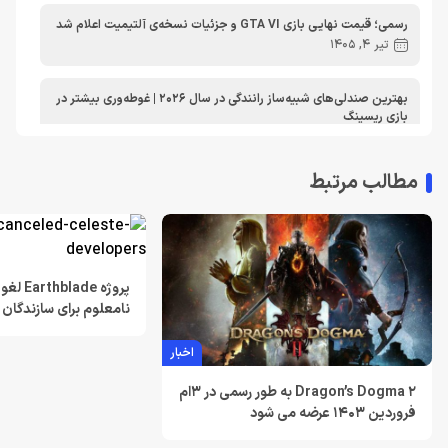
رسمی؛ قیمت نهایی بازی GTA VI و جزئیات نسخه‌ی آلتیمیت اعلام شد
تیر 4, 1405
بهترین صندلی‌های شبیه‌ساز رانندگی در سال 2026 | غوطه‌وری بیشتر در
بازی ریسینگ
اردیبهشت 30, 1405
مطالب مرتبط
معرفی دی ان اس برای ایکس باکس | بهترین dns برای اتصال پایدارتر
به Xbox Live در ایران
تیر 30, 1404
بهترین دی ان اس برای پلی استیشن | معرفی dns برای PS5
پروژه de
تیر 30, 1404
نامعلوم برای سازندگان Celeste
اخبار
لغو توسعه بازی Just Cause 5 توسط اسکوئر انیکس
خرداد 22, 1404
Dragon’s Dogma 2 به طور رسمی در 3ام
فروردین 1403 عرضه می شود
Resident Evil Requiem؛ پرهزینه‌ ترین بازی تاریخ کپکام؟