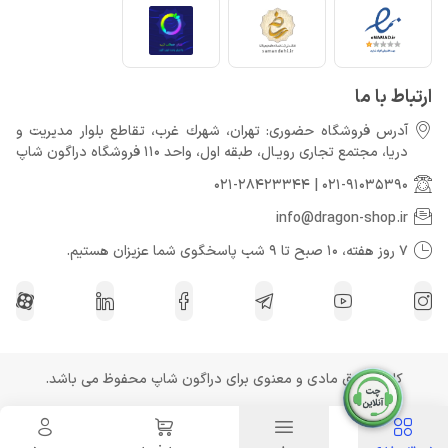
ارتباط با ما
آدرس فروشگاه حضوری: تهران، شهرك غرب، تقاطع بلوار مدیریت و
دريا، مجتمع تجارى رويـال، طبقه اول، واحد 110 فروشگاه دراگون شاپ
021-28423344
|
021-91035390
info@dragon-shop.ir
7 روز هفته، 10 صبح تا 9 شب پاسخگوی شما عزیزان هستیم.
کلیه حقوق مادی و معنوی برای دراگون شاپ محفوظ می باشد.