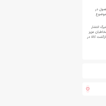
تیر 30, 1404
 محصول در
ده که همین موضوع
لغو توسعه بازی Just Cause 5 توسط اسکوئر
انیکس
خرداد 22, 1404
ینبرگ انتشار
خاطبان عزیز
زگشت کالا در
Resident Evil Requiem؛ پرهزینه‌ ترین بازی
تاریخ کپکام؟
خرداد 22, 1404
دشمن جدید Resident Evil Requiem؛ قدرتمند
تر و ترسناک‌ تر از Nemesis
خرداد 22, 1404
ادلر: The Outer Worlds 2 تجربه‌ای تازه و کمتر
کمدی خواهد بود
خرداد 22, 1404
دلایل شکست Dragon Age: The Veilguard از