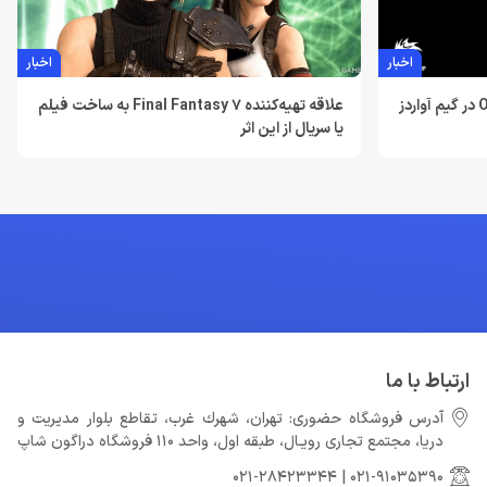
اخبار
اخبار
بازی جدید استودیو کوجیما با نام OD در گیم آواردز
علاقه تهیه‌کننده Final Fantasy 7 به ساخت فیلم
یا سریال از این اثر
ارتباط با ما
آدرس فروشگاه حضوری: تهران، شهرك غرب، تقاطع بلوار مدیریت و
دريا، مجتمع تجارى رويـال، طبقه اول، واحد 110 فروشگاه دراگون شاپ
021-28423344
|
021-91035390