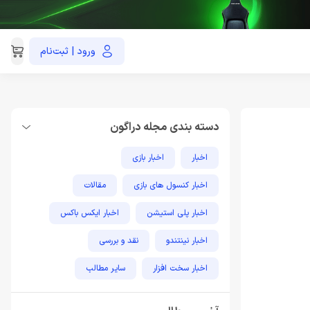
ورود | ثبت‌نام
021-91035390
دسته بندی مجله دراگون
اخبار
اخبار بازی
اخبار کنسول های بازی
مقالات
اخبار پلی استیشن
اخبار ایکس باکس
اخبار نینتندو
نقد و بررسی
اخبار سخت افزار
سایر مطالب
مطالب آموزشی پلی استیشن
اخبار فناوری