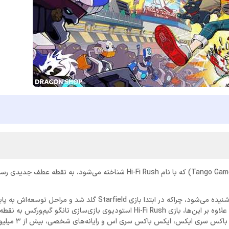
این روزها اخبار خوبی برای کاربران و علاقه‌مندان به خانواده ایکس باکس شنیده می‌شود، چراکه در ابتدا بازی Starfield گلد 
سپس اخباری از روند توسعه عالی بازی Forza Motorspor به گوش رسید. علاوه بر این‌ها، بازی Hi-Fi Rush استودیوی بازی‌سازی ت
رسیده است و از زمان عرضه‌اش در اوایل سال ج