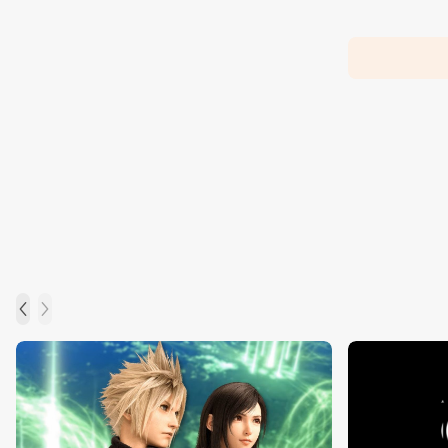
زبان جیسون شرایر
خرداد 22, 1404
افزایش قیمت بازی‌ها؛ آیا Xbox بازیکنان را به
Game Pass سوق می‌دهد؟
خرداد 22, 1404
Call of Duty: Black Ops 7 برای کنسول‌های
نسل هشتم هم می‌آید
خرداد 22, 1404