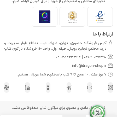
تجربه‌ای مطمئن و لذت‌بخش از خرید را برای کاربران فراهم کنیم.
Call of Duty: Black Ops 7 برای کنسول‌های نسل هشتم هم می‌آید
خرداد 22, 1404
ارتباط با ما
آدرس فروشگاه حضوری: تهران، شهرك غرب، تقاطع بلوار مدیریت و
دريا، مجتمع تجارى رويـال، طبقه اول، واحد 110 فروشگاه دراگون شاپ
021-28423344
|
021-91035390
info@dragon-shop.ir
7 روز هفته، 10 صبح تا 9 شب پاسخگوی شما عزیزان هستیم.
کلیه حقوق مادی و معنوی برای دراگون شاپ محفوظ می باشد.