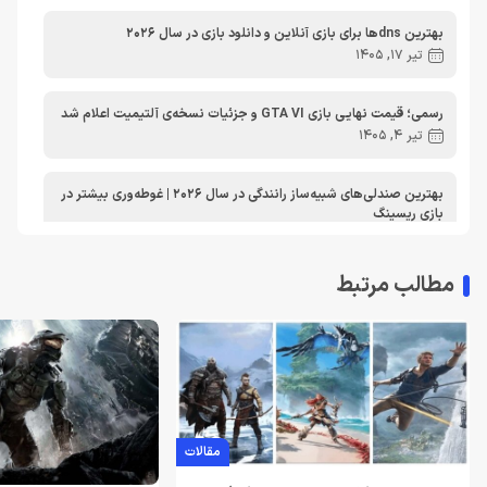
مطالب آموزشی
مطالب آموزشی کامپیوتر
مقایسه ها
بهترین dnsها برای بازی آنلاین و دانلود بازی در سال 2026
مطالب آموزشی ایکس باکس
تیر 17, 1405
رسمی؛ قیمت نهایی بازی GTA VI و جزئیات نسخه‌ی آلتیمیت اعلام شد
تیر 4, 1405
بهترین صندلی‌های شبیه‌ساز رانندگی در سال 2026 | غوطه‌وری بیشتر در
بازی ریسینگ
اردیبهشت 30, 1405
مطالب مرتبط
معرفی دی ان اس برای ایکس باکس | بهترین dns برای اتصال پایدارتر
به Xbox Live در ایران
تیر 30, 1404
بهترین دی ان اس برای پلی استیشن | معرفی dns برای PS5
تیر 30, 1404
مقالات
لغو توسعه بازی Just Cause 5 توسط اسکوئر انیکس