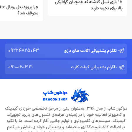
15 بازی نسل گذشته که همچنان گرافیکی
خرداد 22, 1404
چرا پروژ
بالا برای تجربه دارند
متوقف شد؟
Resident Evil Requiem؛ پرهزینه‌ ترین بازی تاریخ کپکام؟
خرداد 22, 1404
دشمن جدید Resident Evil Requiem؛ قدرتمند تر و ترسناک‌ تر از
Nemesis
09224825043
تلگرام پشتیبانی اکانت های بازی
خرداد 22, 1404
09100606121
تلگرام پشتیبانی گیفت کارت
ادلر: The Outer Worlds 2 تجربه‌ای تازه و کمتر کمدی خواهد بود
خرداد 22, 1404
دلایل شکست Dragon Age: The Veilguard از زبان جیسون شرایر
خرداد 22, 1404
دراگون‌شاپ از سال 1396 به‌عنوان یکی از مراجع تخصصی حوزه‌ی گیمینگ
افزایش قیمت بازی‌ها؛ آیا Xbox بازیکنان را به Game Pass سوق
و کامپیوتر فعالیت خود را در زمینه‌ی عرضه‌ی کنسول‌های بازی، تجهیزات
می‌دهد؟
گیمینگ، سیستم‌های کامپیوتری و لوازم جانبی آغاز کرده است. ما با تکیه
خرداد 22, 1404
بر اصالت کالا، قیمت‌گذاری منصفانه و پشتیبانی حرفه‌ای، تلاش می‌کنیم