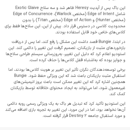
این باگ پس از آپدیت Heresy ظاهر شد و سه سلاح Exotic Glaive
شامل Edge of Intent (مختص Warlock)، Edge of Concurrence
(مختص Hunter) و Edge of Action (مختص Titan) را بدون
محدودیت کلاسی در دسترس قرار داد. پیش از این، این سلاح‌ها فقط برای
کلاس‌های خاص خود قابل استفاده بودند.
در ابتدا، Bungie قصد داشت این مشکل را رفع کند، اما پس از دریافت
بازخوردهای مثبت از بازیکنان، تصمیم گرفت این تغییر را دائمی کند. این
استودیو اعلام کرد که دلیل این تغییر، به‌روزرسانی سیستم طراحی سلاح‌ها
و جوایز بوده که به‌اشتباه قفل کلاس‌ها را حذف کرده است.
برخی توسعه‌دهندگان نگران تأثیر این تغییر بر هویت کلاس‌ها بودند، اما
استقبال مثبت بازیکنان باعث شد که این ویژگی حفظ شود. Bungie
همچنین اشاره کرد که این تغییر ممکن است باعث بروز انیمیشن‌های
غیرمعمول شود، اما می‌تواند به ایجاد محتوای خلاقانه توسط بازیکنان
کمک کند.
این استودیو تأکید کرد که تبدیل هر باگ به یک ویژگی رسمی رویه دائمی
آن‌ها نخواهد بود، اما در این مورد، این تغییر به تجربه بازی اضافه می‌کند
و مورد استقبال جامعه Destiny 2 قرار گرفته است.