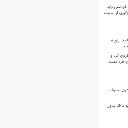
زبان جیسون شرایر
خرداد 22, 1404
 درجه سانتیگراد است، بنابراین هر خوانشی باید
برای جلوگیری از آسیب،
افزایش قیمت بازی‌ها؛ آیا Xbox بازیکنان را به
Game Pass سوق می‌دهد؟
خرداد 22, 1404
 یک پارچه
ید.
Call of Duty: Black Ops 7 برای کنسول‌های
نسل هشتم هم می‌آید
وای فشرده برای دور کردن گرد و
خرداد 22, 1404
یچ جزء دست
فزایش می‌یابد. ‌CPUهای کامپیوترهای مدرن استوک از
نقش فن ثانویه است، اما در جلوگیری از داغ شدن بیش از حد CPU بسیار مهم می‌باشد، هیت سینک گرما را به اندازه کافی سریع دفع نمی کند تا از آسیب به CPU بدون