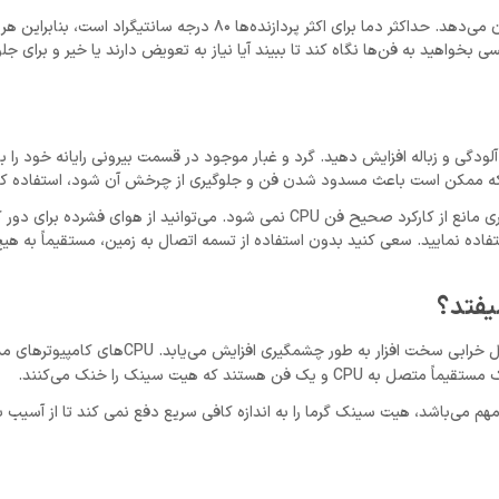
معمولاً یک بار در بایوس یک گزینه منو پیدا می‌کنید که دمای CPU را نشان می‌دهد. حداکثر دما برای اکثر پردازنده‌ها 80
شد. اگر دمای CPU شما بالای 80 درجه است، از کسی بخواهید به فن‌ها نگاه کند تا ببیند آیا نیاز به تعویض دارند یا خیر و 
لودگی و زباله افزایش دهید. گرد و غبار موجود در قسمت بیرونی رایانه خود را با
فی که ممکن است باعث مسدود شدن فن و جلوگیری از چرخش آن شود، استفاده کن
برای رایانه‌های رومیزی، کیس را باز کنید و مطمئن شوید که هیچ گرد و غباری مانع از کارکرد صحیح فن CPU نمی شود. می‌توانید از ه
تفاده نمایید. سعی کنید بدون استفاده از تسمه اتصال به زمین، مستقیماً به ه
میفتد؟
، دمای کار CPU افزایش می‌یابد و احتمال خرابی سخت افزار به طور چشمگیری ا