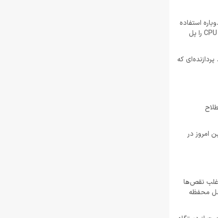
دوباره استفاده
شود. زمانی که فن از کار می‌افتد، تعویض کل واحد خنک کننده معمول است. علاوه بر این، ترکیب خنک کننده حرارتی که ارتباط فیزیکی بین هیت سینک و CPU را پل
ه ای ببرید، نصب نادرست واحد خنک کننده نیز می‌تواند CPU را خراب کند. پردازنده‌ای که
ی دارند. دقیقاً همین عملکرد هسته‌های زیاد CPU، به اصطلاح
خواهیم گفت. بنابراین امروز در
ر اینجا اغلب نقص‌ها
زنده به داخل محفظه