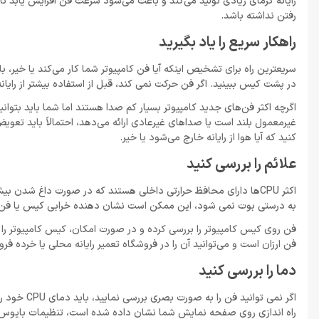
رایانه گرمای زیادی تولید می‌کند و باعث می‌شود سرعت فن افزایش یابد تا
رفتن نداشته باشد.
راهکار سریع را یاد بگیرید
سریعترین راه برای تشخیص اینکه آیا فن کامپیوتر شما کار می‌کند یا خیر، 
در پشت کیس ببینید. اگر فن حرکت نمی کند، قبل از استفاده بیشتر از رایانه، 
اگرچه اکثر فن‌های جدید کامپیوتر بسیار کم صدا هستند اما شما باید بتوانی
غیرمعمول بلند است یا صداهای غیرعادی ارائه می‌دهد، احتمالاً باید تع
کنید که آیا هوا از رایانه خارج می‌شود یا خیر.
علائم را بررسی کنید
اکثر CPU‌ها دارای محافظ حرارتی داخلی هستند که در صورت داغ شدن 
به درستی بوت نمی شود، این ممکن است نشان دهنده خرابی کیس یا فن CPU باشد. برای جلوگیری از آسیب دائمی به اجزای داخلی رایانه، باید فوراً فن را تعویض کنی
فن روی کیس کامپیوتر را بررسی کرده و در صورت امکان، کیس کامپیوتر را ب
فن ارزان است و می‌توانید آن را در فروشگاه تعمیر رایانه محلی یا خرده ‌فر
دما را بررسی کنید
اگر نمی توا
راه اندازی روی صفحه نمایش شما نشان داده شده است، تنظیمات بایوس را