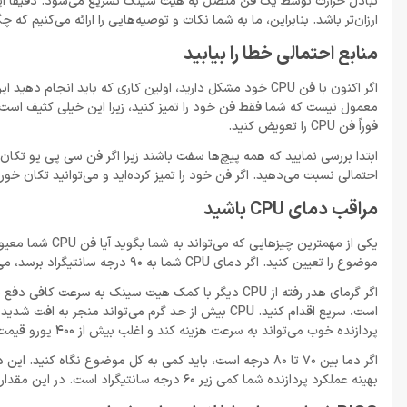
تبادل حرارت توسط یک فن متصل به هیت سینک تسریع می‌شود. دقیقاً 
ارزان‌تر باشد. بنابراین، ما به شما نکات و توصیه‌هایی را ارائه می‌کنیم که چگونه می‌توانید تشخیص دهید فن CPU 
منابع احتمالی خطا را بیابید
اگر اکنون با فن CPU خود مشکل دارید، اولین کاری که باید
معمول نیست که شما فقط فن خود را تمیز کنید، زیرا این خیلی کثیف اس
فوراً فن CPU را تعویض کنید.
ابتدا بررسی نمایید که همه پیچ‌ها سفت باشند زیرا اگر فن سی پی یو تکان 
احتمالی نسبت می‌دهید. اگر فن خود را تمیز کرده‌اید و می‌توانید تکان خو
مراقب دمای CPU باشید
یکی از مهمترین چ
موضوع را تعیین کنید. اگر دمای CPU شما به 90 درجه سانتیگراد برسد، می‌توانید مطمئن باشید که فن شما خراب است.
اگر گرمای هدر رفته از CPU دیگر با کمک هیت سینک به 
است، سریع اقدام کنید. CPU بیش از حد گرم می‌تواند 
پردازنده خوب می‌تواند به سرعت هزینه کند و اغلب بیش از 400 یورو قیمت دارد.
اگر دما بین 70 تا 80 درجه است، باید کمی به کل موضوع نگا
بهینه عملکرد پردازنده شما کمی زیر 60 درجه سانتیگراد است. در این مقدار همه چیز باید به خوبی پیش برود و جریان هوای شما نیز کاملاً مطابقت دارد.