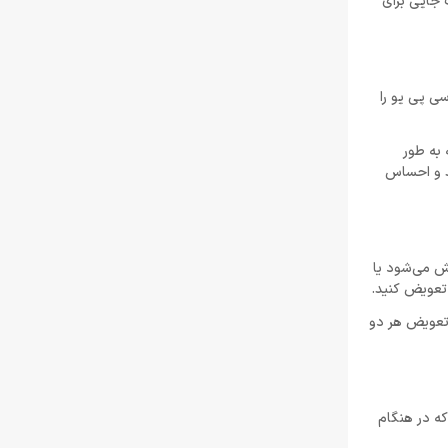
 جایی برای
تیر 30, 1404
لغو توسعه بازی Just Cause 5 توسط اسکوئر
انیکس
سی پی یو را
خرداد 22, 1404
به ‌طور
Resident Evil Requiem؛ پرهزینه‌ ترین بازی
د و احساس
تاریخ کپکام؟
خرداد 22, 1404
دشمن جدید Resident Evil Requiem؛ قدرتمند
تر و ترسناک‌ تر از Nemesis
وش می‌شود یا
خرداد 22, 1404
 تعویض هر دو
ادلر: The Outer Worlds 2 تجربه‌ای تازه و کمتر
کمدی خواهد بود
خرداد 22, 1404
 مربوطه که در هنگام
دلایل شکست Dragon Age: The Veilguard از