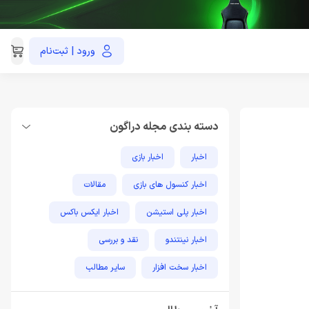
ورود | ثبت‌نام
021-91035390
دسته بندی مجله دراگون
اخبار
اخبار بازی
اخبار کنسول های بازی
مقالات
اخبار پلی استیشن
اخبار ایکس باکس
اخبار نینتندو
نقد و بررسی
اخبار سخت افزار
سایر مطالب
مطالب آموزشی پلی استیشن
اخبار فناوری