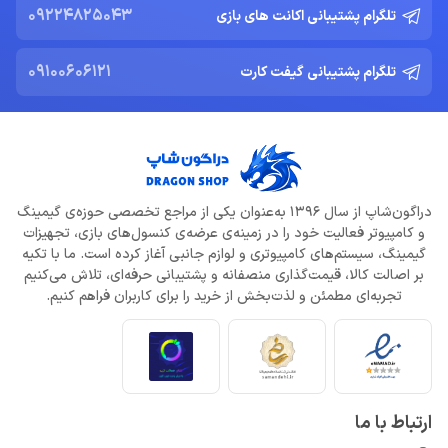
Nemesis
09224825043
تلگرام پشتیبانی اکانت های بازی
خرداد 22, 1404
09100606121
تلگرام پشتیبانی گیفت کارت
ادلر: The Outer Worlds 2 تجربه‌ای تازه و کمتر کمدی خواهد بود
خرداد 22, 1404
دلایل شکست Dragon Age: The Veilguard از زبان جیسون شرایر
خرداد 22, 1404
دراگون‌شاپ از سال 1396 به‌عنوان یکی از مراجع تخصصی حوزه‌ی گیمینگ
و کامپیوتر فعالیت خود را در زمینه‌ی عرضه‌ی کنسول‌های بازی، تجهیزات
افزایش قیمت بازی‌ها؛ آیا Xbox بازیکنان را به Game Pass سوق
می‌دهد؟
گیمینگ، سیستم‌های کامپیوتری و لوازم جانبی آغاز کرده است. ما با تکیه
خرداد 22, 1404
بر اصالت کالا، قیمت‌گذاری منصفانه و پشتیبانی حرفه‌ای، تلاش می‌کنیم
تجربه‌ای مطمئن و لذت‌بخش از خرید را برای کاربران فراهم کنیم.
Call of Duty: Black Ops 7 برای کنسول‌های نسل هشتم هم می‌آید
خرداد 22, 1404
ارتباط با ما