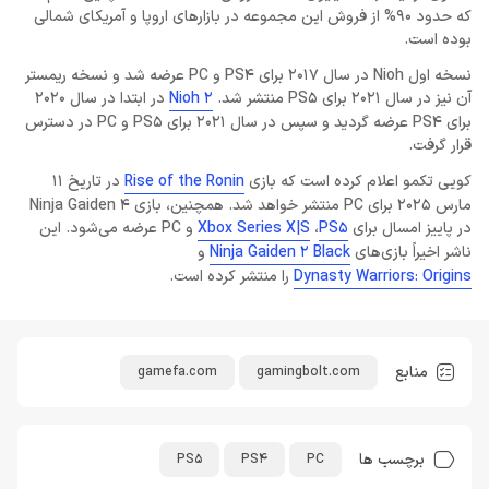
که حدود 90% از فروش این مجموعه در بازارهای اروپا و آمریکای شمالی
بوده است.
نسخه اول Nioh در سال 2017 برای PS4 و PC عرضه شد و نسخه ریمستر
آن نیز در سال 2021 برای PS5 منتشر شد.
Nioh 2
در ابتدا در سال 2020
برای PS4 عرضه گردید و سپس در سال 2021 برای PS5 و PC در دسترس
قرار گرفت.
کویی تکمو اعلام کرده است که بازی
Rise of the Ronin
در تاریخ 11
مارس 2025 برای PC منتشر خواهد شد. همچنین، بازی Ninja Gaiden 4
در پاییز امسال برای
PS5
،
Xbox Series X|S
و PC عرضه می‌شود. این
ناشر اخیراً بازی‌های
Ninja Gaiden 2 Black
و
Dynasty Warriors: Origins
را منتشر کرده است.
منابع
gamefa.com
gamingbolt.com
برچسب ها
PS5
PS4
PC