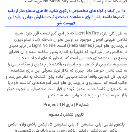
فروشگاه استیم است و آن را با اسم No Man’s Sky می‌شناسید.
با این کیف و کوله‌های مخصوص دراگون شاپ، ظاهری متفاوت‌تر از بقیه
گیمرها داشته باش! برای مشاهده قیمت و ثبت سفارش نهایی، وارد این
فهرست شو
به طور کلی بازی Light No Fire که در این گیم لیست قرار دارد، شبیه
تکامل طبیعی فرمول موجود در اولین عنوان ساخته شده استودیوی
بازی‌سازی هلو گیمز (Hello Games) است. Light No Fire در برابر دنیای
باز عظیمی قرار می‌گیرد که تقریباً به اندازه زمین ساخته شده و آن فضای
وسیع پر از نقشه‌های هندسی است که به طور لایه‌ای ایجاد شده و
مجموعه متنوعی از گیاهان و جانوران پراکنده در چندین زیسگاه بومی را
به شما نشان خواهد داد. چیزی که ما از تریلر معرفی این بازی مشاهده
کردیم، کل گیم‌پلی واقعاً مانند دنیایی آماده برای اکتشاف به نظر می‌رسد و
جالب است که استودیوی بازی‌سازی هلو گیمز آموخته‌های گذشته خود را
به یک جهان کاملاً جدید تبدیل کرده و قرار است محصولی پر تجربه دیگر
را از تیم سازنده در بازارهای جهانی مشاهده کنیم.
شماره 6 | بازی Project TH
تاریخ انتشار: نامعلوم
پلتفرم نهایی: پلی استیشن 4، پلی استیشن 5، ایکس باکس وان، ایکس
باکس سری ایکس، ایکس باکس سری اس،‌ رایانه‌های شخصی و