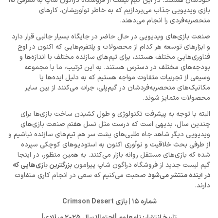
خودشان هستند. در این گیم لیست از فروشگاه دراگون شاپ به معرفی 15
بازی ویدیویی جذاب می‌پردازیم که به خاطر نوآوریشان، کارهای
منحصربه‌فردی را انجام می‌دهند.
صنعت بازی‌های ویدیویی در حال حاضر در جایگاه بسیار جالبی قرار دارد
و ابزارهای توسعه هر کدام از محصولات و پلتفرم‌هایی که اکنون در اوج
فناوری‌هایی مختلف هستند، برای تیم‌های سازنده مختلف با اندازه‌ها و
بودجه‌های مختلف در دسترس هستند. به این ترتیب، ما با مجموعه
وسیعی از تجربیات متفاوت مواجه هستیم که به دلیل ایده‌ها یا
مکانیک‌های منحصربه‌فردشان در گیم‌پلی، جرات می‌کنند از بین سایر
محصولات متمایز شوند.
البته با توجه به پیشرفت تکنولوژی و طول کشیدن ساخت بازی‌ها برای
چندین سال، بدیهی است که درست مثل نسل هفتم صنعت بازی‌های
ویدیویی دیگر شاهد جاه طلبی‌های پشت سر هم تیم‌های سازنده نباشیم و
از طرفی بحث خلاقیت و نوآوری اکنون به استودیوهای کوچکی سپرده
شده که بازی‌های مستقل روانه بازار می‌کنند. به همین منظور، در اینجا
گیم لیست جدید از فروشگاه دراگون شاپ پیرامون
بزرگترین بازی‌هایی که
در آینده منتشر می‌شود
صحبت می‌کنیم که سعی در انجام کاری متفاوت
دارند.
شماره 15 | بازی Crimson Desert
تاریخ انتشار: نامعلوم [احتمالا سال 2025 میلادی]