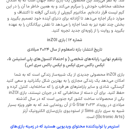
شد. به نظر می‌رسد این محصول یک بازی کاملاً جهان است که به اشکال
مختلف مخاطب خودش را سرگرم می‌کند و به همین خاطر ما آن را در این
گیم لیست قرار داده‌ایم. مکانیزم گیم‌پلی از رانندگی گرفته تا اکتشاف و
موارد دیگر اجازه می‌دهد تا آزادانه برای دنیای آینده خود تصمیم بگیرید و
بخش چند نفره نیز به شما اجازه را می‌دهد تا نقش بیگانگان را به عهده
بگیرید و روایت را از زاویه‌ای جدید تجربه کنید.
شماره 12 | بازی inZOI
تاریخ انتشار: بازه نامعلوم از سال 2024 میلادی
پلتفرم نهایی: رایانه‌های شخصی ( و احتمالا کنسول‌های پلی استیشن 5،
ایکس باکس سری ایکس و ایکس باکس سری اس)
بازی inZOI محصولی جدیدی از یک شبیه‌ساز زندگی است که به شما
امکان می‌دهد یک زندگی مجازی را به بهترین شکل بگذرانید و سعی کنید
گرسنگی، شادی و سایر پارامترهای هر فردی را که ساخته‌اید، کنترل کرده و
حفظ کنید. برای آن دسته از مخاطبانی که در جریان نیستند، بازی inZOI
یکی از محصولات ساخت کشور کره جنوبی است که در سال گذشته
میلادی در رویداد G-Star 2023 از آن رونمایی شد که به طور ویژه بسیار
شبیه به سری بازی Sims از استودیوی بازی‌سازی الکترونیک آرتز
(Elctronic Arts) است.
استریمر یا تولیدکننده محتوای ویدیویی هستید که در زمینه بازی‌های