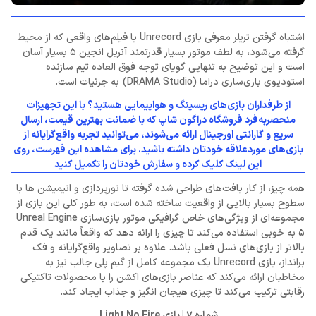
اشتباه گرفتن تریلر معرفی بازی Unrecord با فیلم‌های واقعی که از محیط
گرفته می‌شود، به لطف موتور بسیار قدرتمند آنریل انجین 5 بسیار آسان
است و این توضیح به تنهایی گویای توجه فوق العاده تیم سازنده
استودیوی بازی‌سازی دراما (DRAMA Studio) به جزئیات است.
از طرفداران بازی‌های ریسینگ و هواپیمایی هستید؟ با این تجهیزات
منحصربه‌فرد فروشگاه دراگون شاپ که با ضمانت بهترین قیمت، ارسال
سریع و گارانتی اورجینال ارائه می‌شوند، می‌توانید تجربه واقع‌گرایانه از
بازی‌های موردعلاقه خودتان داشته باشید. برای مشاهده این فهرست، روی
این لینک کلیک کرده و سفارش خودتان را تکمیل کنید
همه چیز، از کار بافت‌های طراحی شده گرفته تا نورپردازی و انیمیشن ها با
سطوح بسیار بالایی از واقعیت ساخته شده است، به طور کلی این بازی از
مجموعه‌ای از ویژگی‌های خاص گرافیکی موتور بازی‌سازی Unreal Engine
5 به خوبی استفاده می‌کند تا چیزی را ارائه دهد که واقعاً مانند یک قدم
بالاتر از بازی‌های نسل فعلی باشد. علاوه بر تصاویر واقع‌گرایانه و فک
برانداز، بازی Unrecord یک مجموعه کامل از گیم پلی جالب نیز به
مخاطبان ارائه می‌کند که عناصر بازی‌های اکشن را با محصولات تاکتیکی
رقابتی ترکیب می‌کند تا چیزی هیجان انگیز و جذاب ایجاد کند.
شماره 7 | بازی Light No Fire