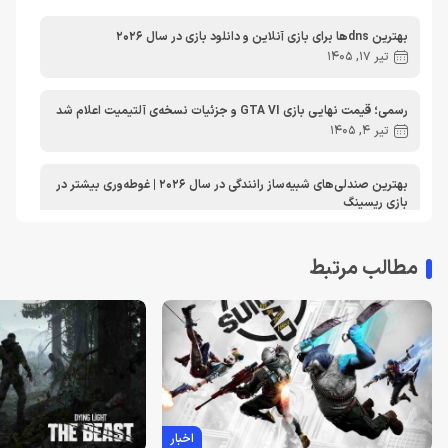
مطالب آموزشی
مطالب آموزشی کامپیوتر
مقایسه ها
بهترین dnsها برای بازی آنلاین و دانلود بازی در سال 2026
مطالب آموزشی ایکس باکس
تیر 17, 1405
رسمی؛ قیمت نهایی بازی GTA VI و جزئیات نسخه‌ی آلتیمیت اعلام شد
تیر 4, 1405
بهترین صندلی‌های شبیه‌ساز رانندگی در سال 2026 | غوطه‌وری بیشتر در
بازی ریسینگ
اردیبهشت 30, 1405
مطالب مرتبط
معرفی دی ان اس برای ایکس باکس | بهترین dns برای اتصال پایدارتر
به Xbox Live در ایران
تیر 30, 1404
بهترین دی ان اس برای پلی استیشن | معرفی dns برای PS5
تیر 30, 1404
اخبار
لغو توسعه بازی Just Cause 5 توسط اسکوئر انیکس