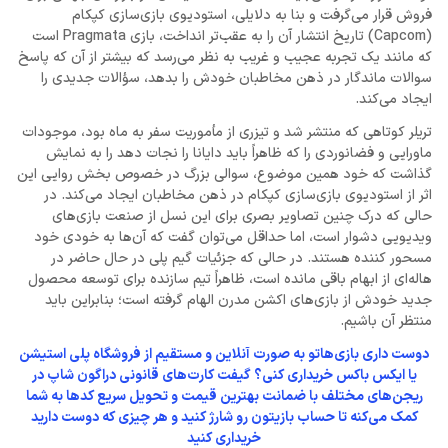
فروش قرار می‌گرفت و بنا به دلایلی، استودیوی بازی‌سازی کپکام
(Capcom) تاریخ انتشار آن را به عقب‌تر انداخت، بازی Pragmata است
که مانند یک تجربه عجیب و غریب به نظر می‌رسد که بیشتر از آن که پاسخ
سوالات ماندگار در ذهن مخاطبان خودش را بدهد، سؤالات جدیدی را
ایجاد می‌کند.
تریلر کوتاهی که منتشر شد و تیزری از مأموریت سفر به ماه بود، موجودات
ماورایی و فضانوردی را که ظاهراً باید دایانا را نجات دهد را به نمایش
گذاشت که خود همین موضوع،‌ سوالی بزرگ در خصوص بخش روایی این
اثر از استودیوی بازی‌سازی کپکام در ذهن مخاطبان ایجاد می‌کند. در
حالی که درک چنین تصاویر بصری برای این نسل از صنعت بازی‌های
ویدیویی دشوار است، اما حداقل می‌توان گفت که آن‌ها به خودی خود
مسحور کننده هستند. در حالی که جزئیات گیم پلی در حال حاضر در
هاله‌ای از ابهام باقی مانده است، ظاهراً تیم سازنده برای توسعه محصول
جدید خودش از بازی‌های اکشن مدرن الهام گرفته است؛ بنابراین باید
منتظر آن باشیم.
دوست داری بازی‌هاتو به صورت آنلاین و مستقیم از فروشگاه پلی استیشن
یا ایکس باکس خریداری کنی؟ گیفت کارت‌های قانونی دراگون شاپ در
ریجن‌های مختلف با ضمانت بهترین قیمت و تحویل سریع کد‌ها به شما
کمک می‌کنه تا حساب بازیتون رو شارژ کنید و هر چیزی که دوست دارید
خریداری کنید