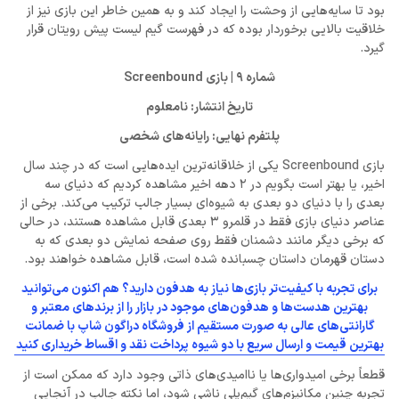
بود تا سایه‌هایی از وحشت را ایجاد کند و به همین خاطر این بازی نیز از
خلاقیت بالایی برخوردار بوده که در فهرست گیم لیست پیش رویتان قرار
گیرد.
شماره 9 | بازی Screenbound
تاریخ انتشار: نامعلوم
پلتفرم نهایی: رایانه‌های شخصی
بازی Screenbound یکی از خلاقانه‌ترین ایده‌هایی است که در چند سال
اخیر، یا بهتر است بگویم در 2 دهه اخیر مشاهده کردیم که دنیای سه
بعدی را با دنیای دو بعدی به شیوه‌ای بسیار جالب ترکیب می‌کند. برخی از
عناصر دنیای بازی فقط در قلمرو 3 بعدی قابل مشاهده هستند، در حالی
که برخی دیگر مانند دشمنان فقط روی صفحه نمایش دو بعدی که به
دستان قهرمان داستان چسبانده شده است، قابل مشاهده خواهند بود.
برای تجربه با کیفیت‌تر بازی‌ها نیاز به هدفون دارید؟ هم اکنون می‌توانید
بهترین هدست‌ها و هدفون‌های موجود در بازار را از برند‌های معتبر و
گارانتی‌های عالی به صورت مستقیم از فروشگاه دراگون شاپ با ضمانت
بهترین قیمت و ارسال سریع با دو شیوه پرداخت نقد و اقساط خریداری کنید
قطعاً برخی امیدواری‌ها یا ناامیدی‌های ذاتی وجود دارد که ممکن است از
تجربه چنین مکانیزم‌های گیم‌پلی ناشی شود، اما نکته جالب در آنجایی