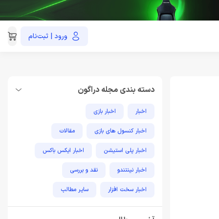
ورود | ثبت‌نام
021-91035390
دسته بندی مجله دراگون
اخبار
اخبار بازی
اخبار کنسول های بازی
مقالات
اخبار پلی استیشن
اخبار ایکس باکس
اخبار نینتندو
نقد و بررسی
اخبار سخت افزار
سایر مطالب
مطالب آموزشی پلی استیشن
اخبار فناوری