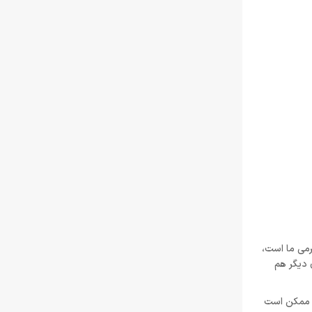
گ (Naughty Dog) و البته صنعت سرگرمی ما است،
 دیگر هم
نه ممکن است