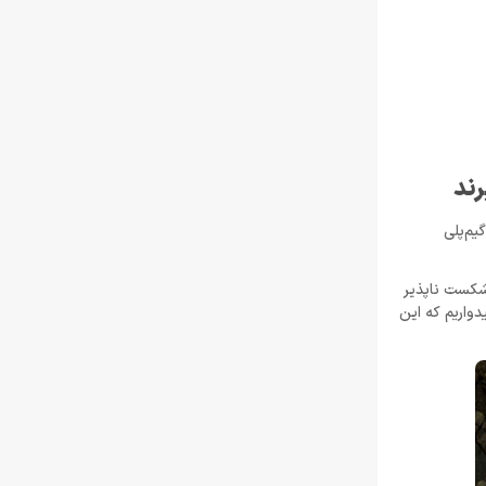
زبان جیسون شرایر
خرداد 22, 1404
افزایش قیمت بازی‌ها؛ آیا Xbox بازیکنان را به
Game Pass سوق می‌دهد؟
خرداد 22, 1404
Call of Duty: Black Ops 7 برای کنسول‌های
نسل هشتم هم می‌آید
خرداد 22, 1404
یم‌پلی
شکست‌ ناپذیر
دواریم که این