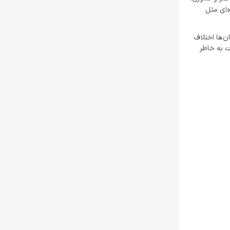
تیر 30, 1404
‌ای مثل
لغو توسعه بازی Just Cause 5 توسط اسکوئر
ان‌ها اختلاف
انیکس
ت به خاطر
خرداد 22, 1404
Resident Evil Requiem؛ پرهزینه‌ ترین بازی
تاریخ کپکام؟
خرداد 22, 1404
دشمن جدید Resident Evil Requiem؛ قدرتمند
تر و ترسناک‌ تر از Nemesis
خرداد 22, 1404
ادلر: The Outer Worlds 2 تجربه‌ای تازه و کمتر
کمدی خواهد بود
خرداد 22, 1404
دلایل شکست Dragon Age: The Veilguard از