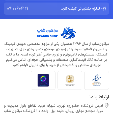
09100606121
تلگرام پشتیبانی گیفت کارت
ادلر: The Outer Worlds 2 تجربه‌ای تازه و کمتر کمدی خواهد بود
خرداد 22, 1404
دلایل شکست Dragon Age: The Veilguard از زبان جیسون شرایر
خرداد 22, 1404
دراگون‌شاپ از سال 1396 به‌عنوان یکی از مراجع تخصصی حوزه‌ی گیمینگ
افزایش قیمت بازی‌ها؛ آیا Xbox بازیکنان را به Game Pass سوق
و کامپیوتر فعالیت خود را در زمینه‌ی عرضه‌ی کنسول‌های بازی، تجهیزات
می‌دهد؟
گیمینگ، سیستم‌های کامپیوتری و لوازم جانبی آغاز کرده است. ما با تکیه
خرداد 22, 1404
بر اصالت کالا، قیمت‌گذاری منصفانه و پشتیبانی حرفه‌ای، تلاش می‌کنیم
تجربه‌ای مطمئن و لذت‌بخش از خرید را برای کاربران فراهم کنیم.
Call of Duty: Black Ops 7 برای کنسول‌های نسل هشتم هم می‌آید
خرداد 22, 1404
ارتباط با ما
آدرس فروشگاه حضوری: تهران، شهرك غرب، تقاطع بلوار مدیریت و
دريا، مجتمع تجارى رويـال، طبقه اول، واحد 110 فروشگاه دراگون شاپ