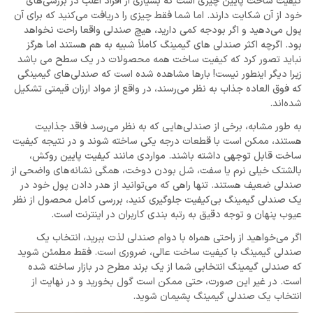
کیفیت ساخت پایین چیزی است که بسیاری از افراد اغلب در بررسی‌های
خود از آن شکایت دارند. اما شما فقط چیزی را دریافت می‌کنید که برای آن
پول می‌دهید و اگر بودجه کمی دارید، هیچ صندلی واقعا راحت نخواهد
بود. اگرچه اکثر صندلی های گیمینگ کاملاً شبیه به هم هستند اما هرگز
نباید تصور کرد که کیفیت ساخت همه محصولات در یک سطح می باشد
زیرا دیگر اینطور نیست! بارها مشاهده شده است که صندلی‌های گیمینگی
که فوق العاده جذاب به نظر می‌رسند، در واقع از مواد ارزان قیمتی تشکیل
شده‌اند.
به طور مشابه، برخی از صندلی‌هایی که به نظر می‌رسد فاقد جذابیت
هستند، ممکن است با قطعات درجه یکی ساخته شوند و در نتیجه کیفیت
ساخت قابل توجهی داشته باشند. مواردی مانند کیفیت پایین روکش،
بالشتک خیلی نرم یا سفت، شل بودن دوخت، همگی نشانه‌های واضحی از
صندلی ضعیف هستند. تنها راهی که می‌توانید از هدر دادن پول خود در
یک صندلی گیمینگ بی‌کیفیت جلوگیری کنید، بررسی کامل محصول از نظر
عیوب پنهان و توجه دقیق به رتبه ‌بندی کاربران در اینترنت است.
اگر می‌خواهید از راحتی همراه با دوام صندلی لذت ببرید، انتخاب یک
صندلی گیمینگ با کیفیت ساخت عالی، ضروری است. فقط مطمئن شوید
که صندلی گیمینگ انتخابی شما از یک برند مطرح در بازار ساخته شده
است. در غیر این صورت، حتی ممکن است گول بخورید و در نهایت از
انتخاب یک صندلی گیمینگ پشیمان شوید.