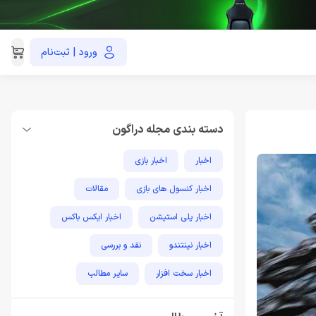
ورود | ثبت‌نام
021-91035390
دسته بندی مجله دراگون
اخبار
اخبار بازی
اخبار کنسول های بازی
مقالات
اخبار پلی استیشن
اخبار ایکس باکس
اخبار نینتندو
نقد و بررسی
اخبار سخت افزار
سایر مطالب
مطالب آموزشی پلی استیشن
اخبار فناوری