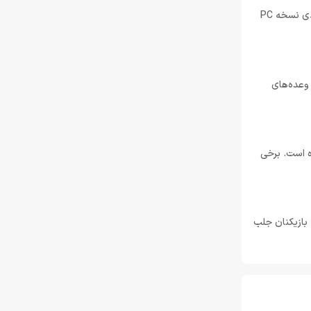
تیر 30, 1404
متوجه اشتباه تایپی کوچکی در تنظیمات بازی شده‌اند و معتقدند که این خطا می‌تواند دلیل مشکلات عملکردی نسخه PC
لغو توسعه بازی Just Cause 5 توسط اسکوئر
انیکس
خرداد 22, 1404
ود وعده‌های
Resident Evil Requiem؛ پرهزینه‌ ترین بازی
تاریخ کپکام؟
خرداد 22, 1404
فایل‌های پیکربندی بازی، کلمه Resolution به اشتباه Resoltuion نوشته شده است. برخی
دشمن جدید Resident Evil Requiem؛ قدرتمند
تر و ترسناک‌ تر از Nemesis
خرداد 22, 1404
 بازیکنان جلب
ادلر: The Outer Worlds 2 تجربه‌ای تازه و کمتر
کمدی خواهد بود
خرداد 22, 1404
دلایل شکست Dragon Age: The Veilguard از