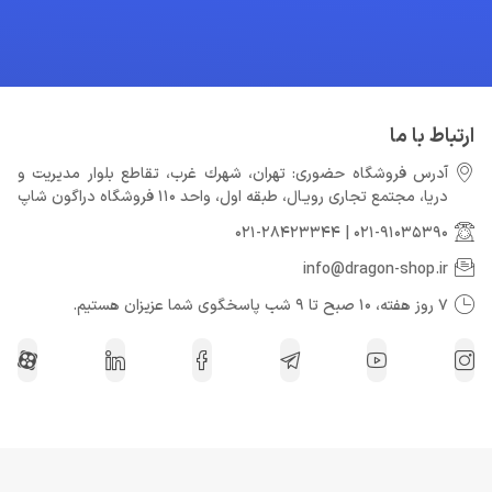
ارتباط با ما
آدرس فروشگاه حضوری: تهران، شهرك غرب، تقاطع بلوار مدیریت و
دريا، مجتمع تجارى رويـال، طبقه اول، واحد 110 فروشگاه دراگون شاپ
021-28423344
|
021-91035390
info@dragon-shop.ir
7 روز هفته، 10 صبح تا 9 شب پاسخگوی شما عزیزان هستیم.