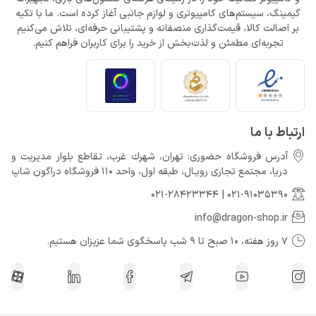
می‌دهد؟
گیمینگ، سیستم‌های کامپیوتری و لوازم جانبی آغاز کرده است. ما با تکیه
خرداد 22, 1404
بر اصالت کالا، قیمت‌گذاری منصفانه و پشتیبانی حرفه‌ای، تلاش می‌کنیم
تجربه‌ای مطمئن و لذت‌بخش از خرید را برای کاربران فراهم کنیم.
Call of Duty: Black Ops 7 برای کنسول‌های نسل هشتم هم می‌آید
خرداد 22, 1404
ارتباط با ما
آدرس فروشگاه حضوری: تهران، شهرك غرب، تقاطع بلوار مدیریت و
دريا، مجتمع تجارى رويـال، طبقه اول، واحد 110 فروشگاه دراگون شاپ
021-28423344
|
021-91035390
info@dragon-shop.ir
7 روز هفته، 10 صبح تا 9 شب پاسخگوی شما عزیزان هستیم.