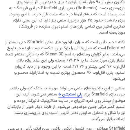
تاکنون بیش از 90 هزار نقد و بازخورد برای جدیدترین اثر استودیوی
بازی‌سازی بتسدا (Bethesda) یعنی بازی Starfield در این فروشگاه به
ثبت رسیده است که بیشتر آن‌ها در دسته مثبت قرار دارند. با این وجود،
بازی یادشده حدود 25 هزار بازخورد منفی نیز دارد که این یعنی دارای
کمترین امتیاز بین تمامی بازی‌های استودیوی سازنده در فروشگاه
موردبحث است.
نکته عجیب این است که میزان بازخوردهای منفی Starfield حتی بیشتر از
Fallout 76 است که خیلی‌ها آن‌ را بزرگ‌ترین شکست تیم سازنده در تاریخ
می‌دانند. بنابر گزارش رسانه‌ای به اسم Steam DB که به تازگی منتشر شده،
امتیاز بازی مورد بحث ما به 71.38٪ رسیده ولی این عدد برای بازی
فال‌اوت 76 کمی بیشتر و 71.76٪ است. با این وجود و از دید کاربران
استیم، بازی فال‌اوت 76 محصول بهتری نسبت به استارفیلد محسوب
می‌شود.
بخشی از این بازخوردهای منفی می‌تواند مربوط به جنگ کنسولی باشد،
چون بازی Starfield برای
پلی استیشن 5
منتشر نمی‌شود. البته این
موضوع بیشتر روی نمره کاربران در سایت متاکریتیک تاثیرگذار بوده و
استیم کمتر درگیر چنین موضوعی می‌شود. از طرف دیگر خیلی از بازیکنان
نیز با شکل و شمایل عناوین نقش‌آفرینی استودیوی بازی‌سازی بتسدا
ارتباط برقرار نمی‌کنند.
Starfield هم‌اکنون روی کنسول ایکس باکس سر‌ی ایکس/اس و پی‌سی