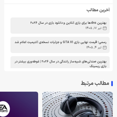
راهنمای خرید
اخبار دوربین و تجهیزات عکاسی و فیلمبرداری
آخرین مطالب
مطالب آموزشی
مطالب آموزشی کامپیوتر
مقایسه ها
بهترین dnsها برای بازی آنلاین و دانلود بازی در سال 2026
مطالب آموزشی ایکس باکس
تیر 17, 1405
رسمی؛ قیمت نهایی بازی GTA VI و جزئیات نسخه‌ی آلتیمیت اعلام شد
تیر 4, 1405
بهترین صندلی‌های شبیه‌ساز رانندگی در سال 2026 | غوطه‌وری بیشتر در
بازی ریسینگ
اردیبهشت 30, 1405
مطالب مرتبط
معرفی دی ان اس برای ایکس باکس | بهترین dns برای اتصال پایدارتر
به Xbox Live در ایران
تیر 30, 1404
بهترین دی ان اس برای پلی استیشن | معرفی dns برای PS5
تیر 30, 1404