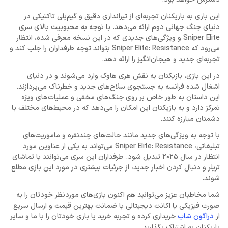
این بازی به بازیکنان تجربه‌ای از تیراندازی دقیق و گیم‌پلی تاکتیکی در
دنیای جنگ جهانی دوم ارائه می‌دهد. با توجه به محبوبیت بالای سری
Sniper Elite و ویژگی‌های جدیدی که در این نسخه معرفی شده، انتظار
می‌رود که Sniper Elite: Resistance بتواند توجه طرفداران را جلب کند و
تجربه‌ای جدید و هیجان‌انگیز را ارائه دهد.
در این بازی، بازیکنان به نقش هری هاوک وارد می‌شوند و در دنیای
اشغال‌ شده فرانسه به جستجوی سلاح‌های جدید و خطرناک می‌پردازند.
این داستان به طور خاص بر روی جنگ‌های مخفی و عملیات‌های ویژه
تمرکز دارد و به بازیکنان این امکان را می‌دهد که در محیط‌های مختلف با
دشمنان مبارزه کنند.
با توجه به ویژگی‌های جدید مانند حالت‌های چندنفره و ماموریت‌های
تبلیغاتی، Sniper Elite: Resistance می‌تواند به یکی از عناوین مورد
انتظار در سال 2025 تبدیل شود. طرفداران این سری می‌توانند با تماشای
تریلر و دنبال کردن اخبار جدید، از جزئیات بیشتری در مورد این بازی مطلع
شوند.
شما مخاطبان عزیز می‌توانید هم اکنون بازی‌های موردنظر خودتان را به
صورت فیزیکی یا اکانت دیجیتالی با ضمانت بهترین قیمت و ارسال سریع
از
دراگون شاپ
خریداری کرده و تجربه خرید یا بازی خودتان را با ما و سایر
بازیکنان به اشتراک بگذارید.