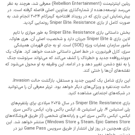
ربلین اینترتیمنت (Rebellion Entertainment) معرفی شد، هرچند به نظر
می‌رسد توسعه‌دهنده از شماره‌گذاری عناوین اصلی فاصله گرفته است. در
پیش‌نمایش این بازی که در رویداد افتتاحیه گیمزکام 2024 انجام شد، به
صورت کامل از بازی Sniper Elite: Resistance رونمایی گردید.
بخش داستانی بازی Sniper Elite: Resistance به طور موازی با تایم
لاین بازی Sniper Elite 5 جریان دارد و شخصیت اصلی آن، هری هاوک،
مأمور سازمان عملیات ویژه (SOE) است. او به جای قهرمان همیشگی
سری، کارل فیرنبورن، در خط اصلی داستانی خدمت خواهد کرد. هاوک یک
«ووندروافه» جدید و خطرناک را کشف می‌کند که می‌تواند سرنوشت جنگ
را به نفع دشمن تغییر دهد و در ادامه، این وظیفه به او محول می‌شود که
نقشه‌های آن‌ها را خنثی کند.
این بازی شامل یک کمپین جدید و مستقل، بازگشت حالت Invasion،
حالت چندنفره و ویژگی‌های دیگر خواهد بود. تریلر معرفی آن را می‌توانید
در شبکه‌های اجتماعی مشاهده کنید.
بازی Sniper Elite: Resistance در سال 2025 میلادی برای پلتفرم‌های
پلی استیشن 4، پلی استیشن 5، ایکس باکس وان، ایکس باکس سری
ایکس، ایکس باکس سری اس و رایانه‌های شخصی (از طریق فروشگاه‌های
Steam، Epic Games Store و Windows Store) منتشر خواهد شد. این
بازی همچنین در روز اول انتشار از طریق سرویس Game Pass نیز در
دسترس خواهد بود.