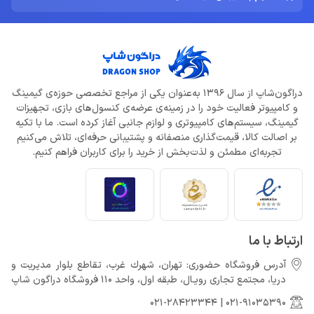
ادلر: The Outer Worlds 2 تجربه‌ای تازه و کمتر کمدی خواهد بود
خرداد 22, 1404
دلایل شکست Dragon Age: The Veilguard از زبان جیسون شرایر
خرداد 22, 1404
دراگون‌شاپ از سال 1396 به‌عنوان یکی از مراجع تخصصی حوزه‌ی گیمینگ
و کامپیوتر فعالیت خود را در زمینه‌ی عرضه‌ی کنسول‌های بازی، تجهیزات
افزایش قیمت بازی‌ها؛ آیا Xbox بازیکنان را به Game Pass سوق
می‌دهد؟
گیمینگ، سیستم‌های کامپیوتری و لوازم جانبی آغاز کرده است. ما با تکیه
خرداد 22, 1404
بر اصالت کالا، قیمت‌گذاری منصفانه و پشتیبانی حرفه‌ای، تلاش می‌کنیم
تجربه‌ای مطمئن و لذت‌بخش از خرید را برای کاربران فراهم کنیم.
Call of Duty: Black Ops 7 برای کنسول‌های نسل هشتم هم می‌آید
خرداد 22, 1404
ارتباط با ما
آدرس فروشگاه حضوری: تهران، شهرك غرب، تقاطع بلوار مدیریت و
دريا، مجتمع تجارى رويـال، طبقه اول، واحد 110 فروشگاه دراگون شاپ
021-28423344
|
021-91035390