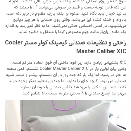
سرخ شده را روی صندلی گذاشتم و لکه چربی جزئی باقی گذاشت. اگرچه
این لکه قابل توجه نیست و فقط در صورتی می‌توانید آن را ببینید که
بدانید کجا را باید نگاه کنید. علاوه بر اینکه پارچه مقاوم در برابر لکه است،
بادوام و خنک کننده نیز می‌باشد. وقتی روی صندلی یا هر چیز دیگری
می‌نشینید، در لمس احساس خنکی نمی‌کنید، اما به نظر نمی‌رسد به اندازه
یک ماده ارزان‌تر مانند چرم مصنوعی گرما را منتقل و ذخیره نماید.
راحتی و تنظیمات صندلی گیمینگ کولر مستر Cooler
Master Caliber X1C
X1C پشتیبانی زیادی دارد، زیرا فوم داخلی آن فوق العاده متراکم است.
وقتی برای اولین بار در Cooler Master Caliber X1C نشستم، کمی سفت
به نظر می‌رسید. اما یک بار که چند روز در آن نشستم، بیشتر و بیشتر شبیه
صندلی من بود. اگرچه جای پا ندارد، اما چندین تنظیم دیگر وجود دارند
که به شما این امکان را می‌دهند تا این صندلی را خودتان بسازید.
می‌توانید ارتفاع صندلی را 8 سانتی متر به سمت بالا تنظیم کنید.