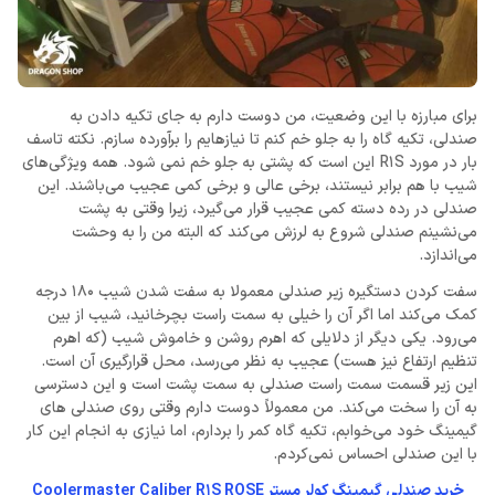
برای مبارزه با این وضعیت، من دوست دارم به جای تکیه دادن به
صندلی، تکیه گاه را به جلو خم کنم تا نیازهایم را برآورده سازم. نکته تاسف
بار در مورد R1S این است که پشتی به جلو خم نمی شود. همه ویژگی‌های
شیب با هم برابر نیستند، برخی عالی و برخی کمی عجیب می‌باشند. این
صندلی در رده دسته کمی عجیب قرار می‌گیرد، زیرا وقتی به پشت
می‌نشینم صندلی شروع به لرزش می‌کند که البته من را به وحشت
می‌اندازد.
سفت کردن دستگیره زیر صندلی معمولا به سفت شدن شیب 180 درجه
کمک می‌کند اما اگر آن را خیلی به سمت راست بچرخانید، شیب از بین
می‌رود. یکی دیگر از دلایلی که اهرم روشن و خاموش شیب (که اهرم
تنظیم ارتفاع نیز هست) عجیب به نظر می‌رسد، محل قرارگیری آن است.
این زیر قسمت سمت راست صندلی به سمت پشت است و این دسترسی
به آن را سخت می‌کند. من معمولاً دوست دارم وقتی روی صندلی های
گیمینگ خود می‌خوابم، تکیه‌ گاه کمر را بردارم، اما نیازی به انجام این کار
با این صندلی احساس نمی‌کردم.
خرید صندلی گیمینگ کولر مستر Coolermaster Caliber R1S ROSE