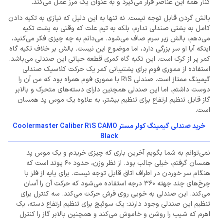
کنار همه این عناصر قرار می‌گیرد و به عنوان یک مرز عمل می‌کند.
بالش گردن قابل توجه نیست. نه تنها به این دلیل که نیازی به تکیه دادن
کامل به پشتی صندلی ندارم، بلکه به تیم علت که وقتی به پشت تکیه
می‌دهم، بالش زیر سرم صاف می‌شود. می‌دانم به چه چیزی فکر می‌کنید،
اینکه آیا او سر بزرگی دارد، اما موضوع این نیست. بالش بر خلاف تکیه گاه
کمر پر از کرک است. این تکیه گاه کمری قطعه حیاتی این صندلی می‌باشد.
استفاده از مموری فوم برای پشتیبانی کمر یک حرکت کلاسیک صندلی
گیمینگ ممتاز است. صندلی R1S با مموری فوم همراه بود که من آن را
دوست داشتم. اما این صندلی همچنین دارای دسته‌های متحرک و بالابر
گاز قابل تنظیم ارتفاع برای تنظیم بیشتر، به علاوه یک موس پد همسان
است.
خرید صندلی گیمینگ کولر مستر Coolermaster Caliber R1S CAMO
Black
نمی‌توانم به شما بگویم آخرین باری که چیزی خریدم و یک موس پد
همسان گرفتم، خیلی جالب بود. از نظر وزن، حدود 60 پوند است که
هنگام سر خوردن در اطراف اتاق قابل توجه نیست. برای پایه از فلز با
چرخ‌های چند جهته 360 درجه استفاده می‌شود که حرکت آن را آسان
می‌کند. این صندلی به خوبی روی فرش حرکت می‌کند. سه کنترل برای
تنظیم این صندلی وجود دارند: یک سوئیچ برای تنظیم ارتفاع دسته، یک
اهرم که شیب را روشن و خاموش می‌کند و همچنین بالابر گاز را کنترل