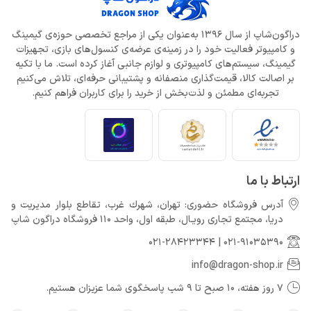
خرداد 22, 1404
دراگون‌شاپ از سال 1396 به‌عنوان یکی از مراجع تخصصی حوزه‌ی گیمینگ
و کامپیوتر فعالیت خود را در زمینه‌ی عرضه‌ی کنسول‌های بازی، تجهیزات
افزایش قیمت بازی‌ها؛ آیا Xbox بازیکنان را به Game Pass سوق
می‌دهد؟
گیمینگ، سیستم‌های کامپیوتری و لوازم جانبی آغاز کرده است. ما با تکیه
خرداد 22, 1404
بر اصالت کالا، قیمت‌گذاری منصفانه و پشتیبانی حرفه‌ای، تلاش می‌کنیم
تجربه‌ای مطمئن و لذت‌بخش از خرید را برای کاربران فراهم کنیم.
Call of Duty: Black Ops 7 برای کنسول‌های نسل هشتم هم می‌آید
خرداد 22, 1404
ارتباط با ما
آدرس فروشگاه حضوری: تهران، شهرك غرب، تقاطع بلوار مدیریت و
دريا، مجتمع تجارى رويـال، طبقه اول، واحد 110 فروشگاه دراگون شاپ
021-28423344
|
021-91035390
info@dragon-shop.ir
7 روز هفته، 10 صبح تا 9 شب پاسخگوی شما عزیزان هستیم.