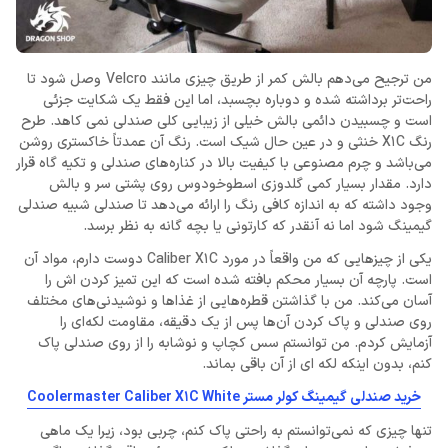
من ترجیح می‌دهم بالش کمر از طریق چیزی مانند Velcro وصل شود تا
راحت‌تر برداشته شده و دوباره بچسبد، اما این فقط یک شکایت جزئی
است و چسبیدن دائمی بالش خیلی از زیبایی کلی صندلی نمی کاهد. طرح
رنگ X1C خنثی و در عین حال شیک است. رنگ آن عمدتاً خاکستری روشن
می‌باشد و چرم مصنوعی با کیفیت بالا در کناره‌های صندلی و تکیه گاه قرار
دارد. مقدار بسیار کمی گلدوزی اسطوخودوس روی پشتی سر و بالش
وجود داشته که به اندازه کافی رنگ را ارائه می‌دهد تا صندلی شبیه صندلی
گیمینگ شود اما نه آنقدر که کارتونی یا بچه گانه به نظر برسد.
یکی از چیزهایی که من واقعاً در مورد Caliber X1C دوست دارم، مواد آن
است. پارچه آن بسیار محکم بافته شده است که این تمیز کردن اش را
آسان می‌کند. من با گذاشتن قطره‌هایی از غذاها و نوشیدنی‌های مختلف
روی صندلی و پاک کردن آن‌ها پس از یک دقیقه، مقاومت لکه‌ای را
آزمایش کردم. من توانستم سس کچاپ و نوشابه را از روی صندلی پاک
کنم، بدون اینکه لکه ای از آن باقی بماند.
خرید صندلی گیمینگ کولر مستر Coolermaster Caliber X1C White
تنها چیزی که نمی‌توانستم به راحتی پاک کنم، چربی بود، زیرا یک ماهی