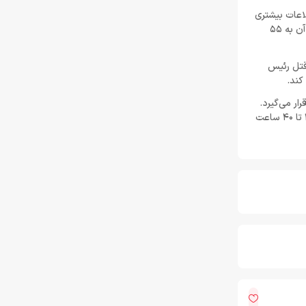
تیر 30, 1404
 جدید، اطلاعات بیشتری
از این بازی اکشن نقش‌آفرینی به اشتراک گذاشته شده است. طبق گزارش تک‌فورگیمرز، بیش از 100 توسعه‌دهنده روی این پروژه کار می‌کنند و بودجه نهایی آن به 55
لغو توسعه بازی Just Cause 5 توسط اسکوئر
انیکس
‌کند. پس از متهم شدن به قتل رئیس
خرداد 22, 1404
ار می‌گیرد.
Resident Evil Requiem؛ پرهزینه‌ ترین بازی
و کامپیوتر عرضه می‌شود. همچنین، داستان بازی بین 30 تا 40 ساعت
تاریخ کپکام؟
خرداد 22, 1404
دشمن جدید Resident Evil Requiem؛ قدرتمند
تر و ترسناک‌ تر از Nemesis
خرداد 22, 1404
ادلر: The Outer Worlds 2 تجربه‌ای تازه و کمتر
کمدی خواهد بود
خرداد 22, 1404
دلایل شکست Dragon Age: The Veilguard از