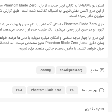
استود
میلیون دلار رسیده است.
گروه، او در حین فرار زخمی می‌شود. یک طبیب جان او را نجات می‌دهد، اما تنها 66 روز فرصت دارد تا به مبارزه پرداخته و حقیقت قتل رئیس گروه 
این بازی با چهار درجه سختی و امکان مبارزه دوباره با باس‌ها عرضه خواهد 
زمان دقیق انتشار Phantom Blade Zero هنوز مشخص نیست، اما احتمالاً پاییز 2026 برای
طول خواهد کشید، با مأموریت‌های جانبی متعدد برای تجربه.
منابع
Zoomg
en.wikipedia.org
برچسب ها
PS5
Phantom Blade Zero
PC
اشتراک گذاری