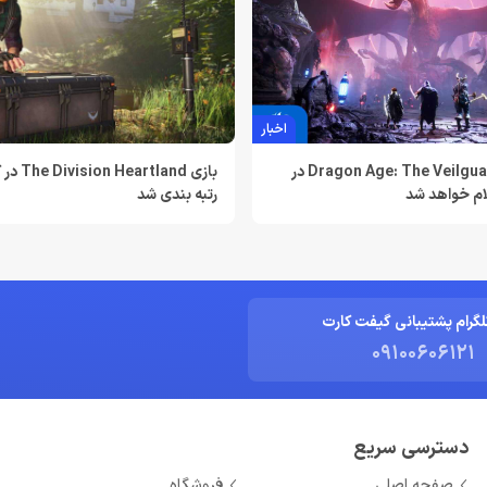
اخبار
تاریخ انتشار Dragon Age: The Veilguard در
بازی tland
ام خواهد شد
رتبه بندی شد
لگرام پشتیبانی گیفت کارت
09100606121
دسترسی سریع
صفحه اصلی
فروشگاه