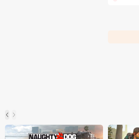
زبان جیسون شرایر
خرداد 22, 1404
افزایش قیمت بازی‌ها؛ آیا Xbox بازیکنان را به
Game Pass سوق می‌دهد؟
خرداد 22, 1404
Call of Duty: Black Ops 7 برای کنسول‌های
نسل هشتم هم می‌آید
خرداد 22, 1404