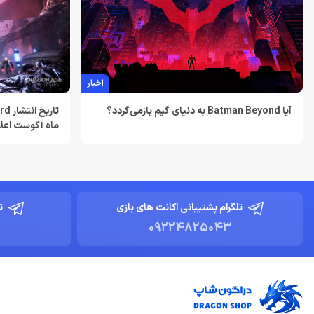
اخبار
آیا Batman Beyond به دنیای گیم بازمی‌گردد؟
ماه آگوست اعل
تلگرام پشتیبانی اکانت های بازی
ت
09224825043