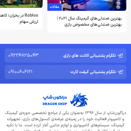
لغو توسعه بازی Just Cause 5 توسط اسکوئر انیکس
مقالات
خرداد 22, 1404
Roblox در بحران؛ 
بهترین صندلی‌های گیمینگ سال 2021 |
ارزش سهام
بهترین صندلی‌های مخصوص بازی
Resident Evil Requiem؛ پرهزینه‌ ترین بازی تاریخ کپکام؟
خرداد 22, 1404
دشمن جدید Resident Evil Requiem؛ قدرتمند تر و ترسناک‌ تر از
Nemesis
09224825043
تلگرام پشتیبانی اکانت های بازی
خرداد 22, 1404
09100606121
تلگرام پشتیبانی گیفت کارت
ادلر: The Outer Worlds 2 تجربه‌ای تازه و کمتر کمدی خواهد بود
خرداد 22, 1404
دلایل شکست Dragon Age: The Veilguard از زبان جیسون شرایر
خرداد 22, 1404
دراگون‌شاپ از سال 1396 به‌عنوان یکی از مراجع تخصصی حوزه‌ی گیمینگ
و کامپیوتر فعالیت خود را در زمینه‌ی عرضه‌ی کنسول‌های بازی، تجهیزات
افزایش قیمت بازی‌ها؛ آیا Xbox بازیکنان را به Game Pass سوق
می‌دهد؟
گیمینگ، سیستم‌های کامپیوتری و لوازم جانبی آغاز کرده است. ما با تکیه
خرداد 22, 1404