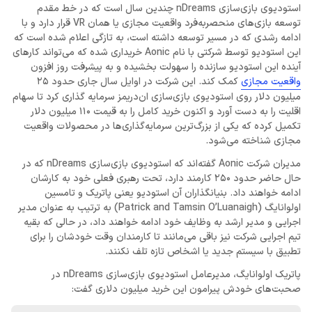
استودیوی بازی‌سازی nDreams چندین سال است که در خط مقدم
توسعه بازی‌های منحصربه‌فرد واقعیت مجازی یا همان VR قرار دارد و با
ادامه رشدی که در مسیر توسعه داشته است، به تازگی اعلام شده است که
این استودیو توسط شرکتی با نام Aonic خریداری شده که می‌تواند کارهای
آینده این استودیو سازنده را سهولت بخشیده و به پیشرفت روز افزون
واقعیت مجازی
کمک کند. این شرکت در اوایل سال جاری حدود 25
میلیون دلار روی استودیوی بازی‌سازی ان‌دریمز سرمایه گذاری کرد تا سهام
اقلیت را به دست آورد و اکنون خرید کامل را به قیمت 110 میلیون دلار
تکمیل کرده که یکی از بزرگ‌ترین سرمایه‌گذاری‌ها در محصولات واقعیت
مجازی شناخته می‌شود.
مدیران شرکت Aonic گفته‌اند که استودیوی بازی‌سازی nDreams که در
حال حاضر حدود 250 کارمند دارد، تحت رهبری فعلی خود به کارشان
ادامه خواهند داد. بنیانگذاران آن استودیو یعنی پاتریک و تامسین
اولوانایگ (Patrick and Tamsin O’Luanaigh) به ترتیب به عنوان مدیر
اجرایی و مدیر ارشد به وظایف خود ادامه خواهند داد، در حالی که بقیه
تیم اجرایی شرکت نیز باقی می‌مانند تا کارمندان وقت خودشان را برای
تطبیق با سیستم جدید یا اشخاص تازه تلف نکنند.
پاتریک اولوانایگ، مدیرعامل استودیوی بازی‌سازی nDreams در
صحبت‌های خودش پیرامون این خرید میلیون دلاری گفت: