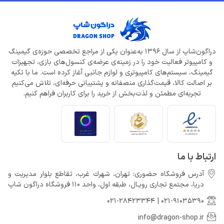
دلایل شکست Dragon Age: The Veilguard از زبان جیسون شرایر
خرداد 22, 1404
دراگون‌شاپ از سال 1396 به‌عنوان یکی از مراجع تخصصی حوزه‌ی گیمینگ
و کامپیوتر فعالیت خود را در زمینه‌ی عرضه‌ی کنسول‌های بازی، تجهیزات
افزایش قیمت بازی‌ها؛ آیا Xbox بازیکنان را به Game Pass سوق
می‌دهد؟
گیمینگ، سیستم‌های کامپیوتری و لوازم جانبی آغاز کرده است. ما با تکیه
خرداد 22, 1404
بر اصالت کالا، قیمت‌گذاری منصفانه و پشتیبانی حرفه‌ای، تلاش می‌کنیم
تجربه‌ای مطمئن و لذت‌بخش از خرید را برای کاربران فراهم کنیم.
Call of Duty: Black Ops 7 برای کنسول‌های نسل هشتم هم می‌آید
خرداد 22, 1404
ارتباط با ما
آدرس فروشگاه حضوری: تهران، شهرك غرب، تقاطع بلوار مدیریت و
دريا، مجتمع تجارى رويـال، طبقه اول، واحد 110 فروشگاه دراگون شاپ
021-28423344
|
021-91035390
info@dragon-shop.ir