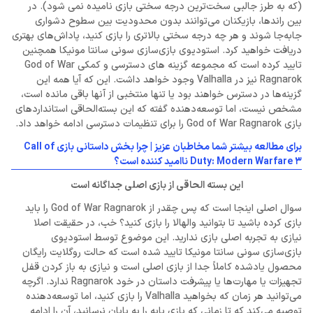
(که به طرز جالبی سخت‌ترین درجه سختی بازی نامیده نمی شود). در
بین راندها، بازیکنان می‌توانند بدون محدودیت بین سطوح دشواری
جابه‌جا شوند و هر چه درجه سختی بالاتری را بازی کنید، پاداش‌های بهتری
دریافت خواهید کرد. استودیوی بازی‌سازی سونی سانتا مونیکا همچنین
تایید کرده است که مجموعه گزینه های دسترسی و کمکی God of War
Ragnarok نیز در Valhalla وجود خواهد داشت. این که آیا همه این
گزینه‌ها در دسترس خواهند بود یا تنها منتخبی از آنها باقی مانده است،
مشخص نیست، اما توسعه‌دهنده گفته که این بسته‌الحاقی استانداردهای
بازی God of War Ragnarok را برای تنظیمات دسترسی ادامه خواهد داد.
برای مطالعه بیشتر شما مخاطبان عزیز | چرا بخش داستانی بازی Call of
Duty: Modern Warfare 3 ناامید کننده است؟
این بسته الحاقی از بازی اصلی جداگانه است
سوال اصلی اینجا است که پس چقدر از God of War Ragnarok را باید
بازی کرده باشید تا بتوانید والهالا را بازی کنید؟ خب، در حقیقت اصلا
نیازی به تجربه اصلی بازی ندارید. این موضوع توسط استودیوی
بازی‌سازی سونی سانتا مونیکا تایید شده است که حالت روگلایت رایگان
محصول یادشده کاملاً جدا از بازی اصلی است و نیازی به باز کردن قفل
تجهیزات یا مهارت‌ها یا پیشرفت داستان در خود Ragnarok ندارد. اگرچه
می‌توانید هر زمان که بخواهید Valhalla را بازی کنید، اما توسعه‌دهنده
توصیه می‌کند که تا زمانی که بازی پایه را به پایان نرسانید، آن را ادامه