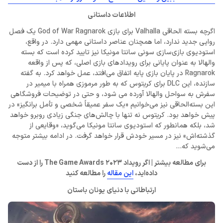
اطلاعات داستانی
اگرچه بسته الحاقی Valhalla برای بازی God of War Ragnarok یک فصل
روایی جدید ندارد، اما همچنان عناصر داستانی مهمی دارد. در واقع،
استودیوی بازی‌سازی سونی سانتا مونیکا نیز تایید کرده است که بسته
والهالا به عنوان پایانی برای رویدادهای بازی اصلی، که پس از واقعه
Ragnarok در پایان بازی پایه اتفاق می‌افتد، عمل خواهد کرد. به گفته
سازنده، این DLC برای کریتوس که به طور مرموزی همراه با میمیر در
سفرش به سواحل والهالا آورده می شود، و حتی در توضیحات فروشگاهی
این بسته‌الحاقی نیز می‌خوانیم «یک سفر عمیقاً شخصی و تأمل برانگیز» در
پیش خواهد بود. کریتوس نه تنها با چالش‌های جنگی زیادی روبرو خواهد
شد، بلکه همانطور که استودیوی سانتا مونیکا می‌گوید، «وقایعی از
گذشته‌اش» نیز در مسیر خودش قرار خواهد گرفت. در ادامه بیشتر متوجه
می‌شوید که…
برای مطالعه بیشتر | اگر رویداد The Game Awards 2023 را از دست
داده‌اید،
این مقاله
را مطالعه کنید
ارتباطاتی با دنیای یونان باستان