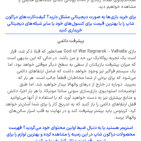
اسکاندیناوی تعداد زیادی از DNA یونانی خدای جنگ‌های قدیمی را
مشاهده خواهیم دید.
برای خرید بازی‌ها به صورت دیجیتالی مشکل دارید؟ گیفت‌کارت‌های دراگون
شاپ را با بهترین قیمت برای کنسول‌های خود یا سایر شبکه‌های دیجیتالی
خریداری کنید
پیشرفت دائمی
بازی God of War Ragnarok – Valhalla همانطور که قبلا ذکر شد، قرار
است یک تجربه روگلایک بی حد و مرز باشد. در حالی که این بدیهی است
که میزان پیشرفت بازیکنان از سطی به سطح دیگر موقتی خواهد بود، اما
یک سیستم فراگیر نیز وجود خواهد داشت که شامل ارتقاهای دائمی
می‌شود که برای برخی از شما مخاطبان قطعاً جالب است. هر بار که
بمیرید، دوباره در خارج از درهای والهالا بیدار خواهید شد، اما طبق
توضیحات استودیوی بازی‌سازی سونی سانتا مونیکا، با هر بار اجرا، دانش
و منابع بیشتری نیز به دست خواهید آورد که با استفاده از آنها می‌توانید
قفل ارتقاهای دائمی را باز کنید که به تدریج کار را برای شما آسان‌تر خواهد
کرد. کریتوس باید بیشتر پیشرفت کند و در نهایت به قلب اسرار سالن‌های
والهالا برسد.
استریمر هستید یا به دنبال ضبط اولین محتوای خود می‌گردید؟ فهرست
محصولات دراگون شاپ در این زمینه را مشاهده کرده و بهترین لوازم را برای