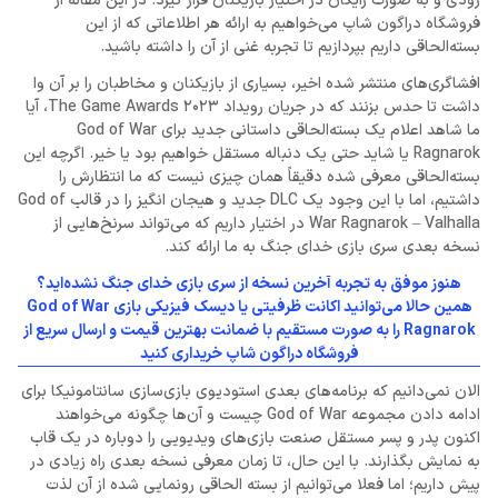
زودی و به صورت رایگان در اختیار بازیکنان قرار گیرد. در این مقاله از
فروشگاه دراگون شاپ می‌خواهیم به ارائه هر اطلاعاتی که از این
بسته‌الحاقی داریم بپردازیم تا تجربه غنی از آن را داشته باشید.
افشاگری‌های منتشر شده اخیر، بسیاری از بازیکنان و مخاطبان را بر آن وا
داشت تا حدس بزنند که در جریان رویداد The Game Awards 2023، آیا
ما شاهد اعلام یک بسته‌الحاقی داستانی جدید برای God of War
Ragnarok یا شاید حتی یک دنباله مستقل خواهیم بود یا خیر. اگرچه این
بسته‌الحاقی معرفی شده دقیقاً همان چیزی نیست که ما انتظارش را
داشتیم، اما با این وجود یک DLC جدید و هیجان انگیز را در قالب God of
War Ragnarok – Valhalla در اختیار داریم که می‌تواند سرنخ‌هایی از
نسخه بعدی سری بازی خدای جنگ به ما ارائه کند.
هنوز موفق به تجربه آخرین نسخه از سری بازی خدای جنگ نشده‌اید؟
همین حالا می‌توانید اکانت ظرفیتی یا دیسک فیزیکی بازی God of War
Ragnarok را به صورت مستقیم با ضمانت بهترین قیمت و ارسال سریع از
فروشگاه دراگون شاپ خریداری کنید
الان نمی‌دانیم که برنامه‌های بعدی استودیوی بازی‌سازی سانتامونیکا برای
ادامه دادن مجموعه God of War چیست و آن‌ها چگونه می‌خواهند
اکنون پدر و پسر مستقل صنعت بازی‌های ویدیویی را دوباره در یک قاب
به نمایش بگذارند. با این حال، تا زمان معرفی نسخه بعدی راه زیادی در
پیش داریم؛ اما فعلا می‌توانیم از بسته الحاقی رونمایی شده از آن لذت