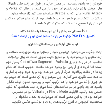
خودتن را به پایان برسانید. در همین حال، در طول هر راند، قفل Glyph
های موقتی را نیز برای ارتقای آمار خود باز می کنید، در حالی که Perks و
Runic Attack هایی که به Kratos اهداء خواهید کرد (از جمله موارد
دیگر) نیز انتخاب‌های خاص اجرایی خواهند بود گزینه های فراگیر و دائمی
نیز پیش‌تر توضیح داده شد که چگونه کار خواهد کرد.
علاقه‌مندان به بخش فنی این مقاله را مطالعه کنند |
کنسول PS5 Pro چگونه می‌تواند سطح نسل نهم را ارتقاء دهد؟
لوازم‌های آرایشی و پوسته‌های ظاهری
اینکه چگونه می‌خواهید کریتوس خود را بسازید و چه تجهیزات، حملات و
ارتقاءهایی را می‌خواهید به او مجهز کنید، بدیهی است که برای پیشرفت
مناسب در هر راند از بازی God of War Ragnarok – Valhalla بسیار مهم
است؛ اما گزینه‌های آرایشی نیز وجود خواهد داشت. عجیب است که تمام
زره‌ها در حالت روگلایت صرفاً آرایشی خواهند بود و به هیچ وجه بر آمار یا
ساخت شما تأثیری نمی‌گذارند. این موضوع به آن معنی است که می‌توانید
هر چیزی را که می‌خواهید با هم ترکیب کنید و بپوشید، بدون اینکه نگران
باشید که چه بلایی بر سر ساخته‌های شما می‌آورد. بله، همانطور که شاید
حدس زده باشید، قابلیت Photo Mode در Valhalla نیز در دسترس
خواهد بود آن به این معنی است که می‌توانید به تعداد دلخواه از
شخصیت کریتوس با انواع ترکیب‌های زره‌ای و پوششی عکس بگیرید.