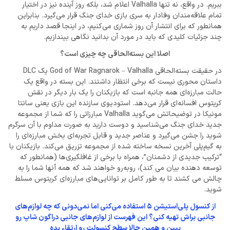
ببریم. در واقع، نه تنها Valhalla اعلام شد، بلکه روز آینده نیز در اختیار
تمام علاقه‌مندان وفادار به سری بازی خدای جنگ قرار می‌گیرد. بنابراین
همانطور که برای انتشار آن روز شماری می‌کنیم، در اینجا قصد داریم به
چند جزئیات کلیدی که باید در مورد آن بدانید نگاهی بیندازیم.
اصلا این بسته‌الحاقی چه چیزی است؟
در حقیقت بسته‌الحاقی God of War Ragnarok – Valhalla یک DLC
داستان محوری نیست که برخی انتظار داشتند. این بسته در واقع یک
حالت مبارزه‌ای همه جانبه است که بازیکنان را یک بار دیگر در نقش
کریتوس افسانه‌ای قرار می‌دهد. استودیوی سازنده این بازی یعنی سانتا
مونیکا در توضیحاتش می‌گوید Valhalla مبارزاتی را که شما از مجموعه
جدید خدای جنگ می‌شناسید و دوست دارید به صورت مداوم با آن سرگرم
شوید را جشن می‌گیرد و عناصر جدید و قابل تجربه‌ای بخش مبارزه‌ای را
به گیم‌پلی آخرین نسخه ساخته شده از مجموعه تزریق می‌کند. بازیکنان با
“ترکیب جدیدی از دشمنان”، همراه با برخی از غافلگیری‌ها (همانطور که
توسعه دهنده بیان می کند)، روبه‌رو خواهند شد که همه آنها شما را به
چالش می کشند تا به طور کامل بر توانایی‌های مبارزه‌ای کریتوس مسلط
شوید.
از کنسول پلی‌استیشن 5 استفاده می‌کنی اما نمی‌دونی که چه لوازم‌های
جانبی براش تهیه کنی؟ این فهرست از لوازم‌های جانبی دراگون شاپ رو
ببین و همین حالا سطح کنسولت رو ارتقاء بده