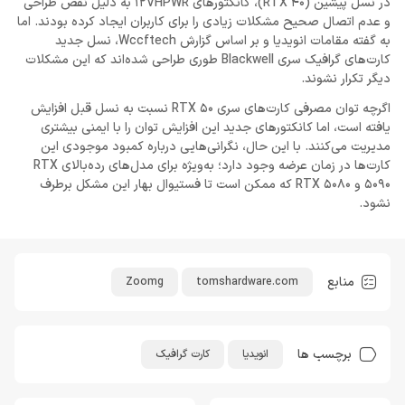
در نسل پیشین (RTX 40)، کانکتورهای 12VHPWR به دلیل نقص طراحی
و عدم اتصال صحیح مشکلات زیادی را برای کاربران ایجاد کرده بودند. اما
به گفته مقامات انویدیا و بر اساس گزارش Wccftech، نسل جدید
کارت‌های گرافیک سری Blackwell طوری طراحی شده‌اند که این مشکلات
دیگر تکرار نشوند.
اگرچه توان مصرفی کارت‌های سری RTX 50 نسبت به نسل قبل افزایش
یافته است، اما کانکتورهای جدید این افزایش توان را با ایمنی بیشتری
مدیریت می‌کنند. با این حال، نگرانی‌هایی درباره کمبود موجودی این
کارت‌ها در زمان عرضه وجود دارد؛ به‌ویژه برای مدل‌های رده‌بالای RTX
5090 و RTX 5080 که ممکن است تا فستیوال بهار این مشکل برطرف
نشود.
منابع
Zoomg
tomshardware.com
برچسب ها
انویدیا
کارت گرافیک