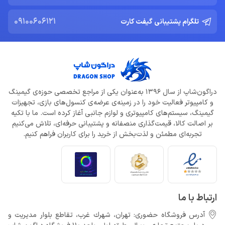
خرداد 22, 1404
09100606121
تلگرام پشتیبانی گیفت کارت
ادلر: The Outer Worlds 2 تجربه‌ای تازه و کمتر کمدی خواهد بود
خرداد 22, 1404
دلایل شکست Dragon Age: The Veilguard از زبان جیسون شرایر
خرداد 22, 1404
دراگون‌شاپ از سال 1396 به‌عنوان یکی از مراجع تخصصی حوزه‌ی گیمینگ
و کامپیوتر فعالیت خود را در زمینه‌ی عرضه‌ی کنسول‌های بازی، تجهیزات
افزایش قیمت بازی‌ها؛ آیا Xbox بازیکنان را به Game Pass سوق
می‌دهد؟
گیمینگ، سیستم‌های کامپیوتری و لوازم جانبی آغاز کرده است. ما با تکیه
خرداد 22, 1404
بر اصالت کالا، قیمت‌گذاری منصفانه و پشتیبانی حرفه‌ای، تلاش می‌کنیم
تجربه‌ای مطمئن و لذت‌بخش از خرید را برای کاربران فراهم کنیم.
Call of Duty: Black Ops 7 برای کنسول‌های نسل هشتم هم می‌آید
خرداد 22, 1404
ارتباط با ما
آدرس فروشگاه حضوری: تهران، شهرك غرب، تقاطع بلوار مدیریت و