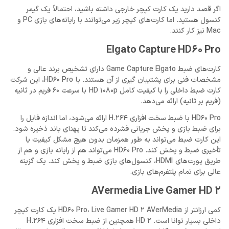
اگر قصد دارید یک کارت کپچر خارجی داشته باشید، احتمالاً یک گیمر
کنسول هستید. اما کارت‌های کپچر زیر می‌توانند با رایانه‌های بازی PC و
Mac نیز کار کنند.
Elgato Capture HD60 Pro
کارت‌های ضبط Game Capture Elgato دارای تشخیص برند عالی و
مشخصات فنی برای پشتیبان‌ گیری از آن هستند. با HD60 Pro، این شرکت
کارت ضبط داخلی را با کیفیت کامل HD 1080p با سرعت 60 فریم در ثانیه
(فریم بر ثانیه) ارائه می‌دهد.
HD60 Pro با ضبط سخت ‌افزاری H.264 ارائه می‌شود، اما اندازه فایل را
برای ضبط بازی و پخش جریانی فشرده می‌کند تا پهنای باند ذخیره شود.
این کارت ضبط می‌تواند به طور همزمان بدون هیچ مشکل کیفیت یا
تأخیری ضبط و پخش کند. HD60 Pro می‌تواند هم از رایانه بازی و هم از
طریق پورت‌های HDMI، کنسول‌های بازی ضبط و پخش کند. یک گزینه
عالی برای تمام پلتفرم‌های بازی.
AVermedia Live Gamer HD 2
کمی ارزانتر از HD60 Pro، Live Gamer HD 2 AVerMedia یک کارت کپچر
داخلی بسیار توانا است. HD 2 همچنین از ضبط سخت افزاری H.264