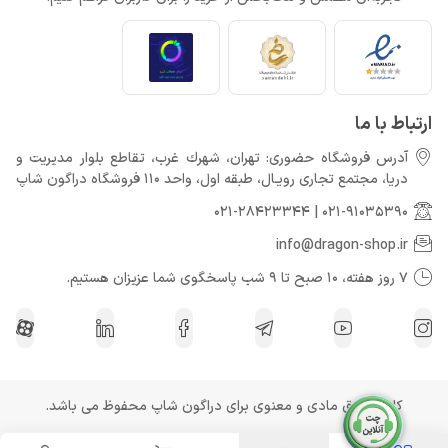
Call of Duty: Black Ops 7 برای کنسول‌های نسل هشتم هم می‌آید
خرداد 22, 1404
ارتباط با ما
آدرس فروشگاه حضوری: تهران، شهرك غرب، تقاطع بلوار مدیریت و
دريا، مجتمع تجارى رويـال، طبقه اول، واحد 110 فروشگاه دراگون شاپ
021-28423344
|
021-91035390
info@dragon-shop.ir
7 روز هفته، 10 صبح تا 9 شب پاسخگوی شما عزیزان هستیم.
کلیه حقوق مادی و معنوی برای دراگون شاپ محفوظ می باشد.