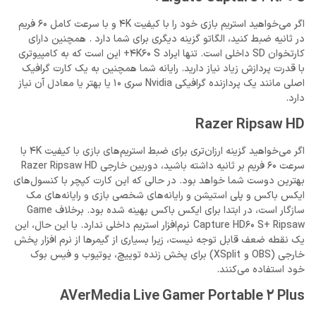
اگر می‌خواهید استریم بازی خود را با کیفیت 4K و با سرعت کامل 60 فریم
در ثانیه ضبط کنید، الگاتو گزینه دیگری برای شما دارد . همچنین دارای
کارتخوان SD داخلی است. تنها ایراد 4K60 S+ این است که به کامپیوتری
با قدرت پردازش زیاد نیاز دارید. رایانه شما همچنین به یک کارت گرافیک
اصلی مانند یک پردازنده گرافیکی Nvidia سری 10 یا بهتر یا معادل آن نیاز
دارد.
Razer Ripsaw HD
اگر می‌خواهید گزینه ارزان‌تری برای ضبط استریم‌های بازی با کیفیت 4K با
سرعت 60 فریم بر ثانیه داشته باشید، دوربین خارجی Razer Ripsaw HD
بهترین دوست شما خواهد بود. در حالی که این کارت کپچر با کنسول‌های
ایکس باکس و پلی استیشن و رایانه‌های شخصی بازی و رایانه‌های مک
سازگار است، در ابتدا برای ایکس باکس بهینه شده بود. برخلاف Game
Capture HD60 S+ Ripsaw نرم‌افزار استریم داخلی ندارد. با این حال، این
یک نقطه ضعف قابل توجه نیست، زیرا بسیاری از گیمرها از نرم افزار پخش
خارجی (OBS و XSplit) برای پخش زنده توییچ، یوتیوب و فیس بوک
خود استفاده می‌کنند.
AVerMedia Live Gamer Portable 2 Plus