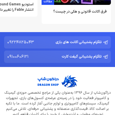
خرداد 22, 1404
مقالات
انتشار Fable را تغییر داد
فرق اکانت قانونی و هکی در چیست؟
Resident Evil Requiem؛ پرهزینه‌ ترین بازی تاریخ کپکام؟
خرداد 22, 1404
دشمن جدید Resident Evil Requiem؛ قدرتمند تر و ترسناک‌ تر از
Nemesis
09224825043
تلگرام پشتیبانی اکانت های بازی
خرداد 22, 1404
09100606121
تلگرام پشتیبانی گیفت کارت
ادلر: The Outer Worlds 2 تجربه‌ای تازه و کمتر کمدی خواهد بود
خرداد 22, 1404
دلایل شکست Dragon Age: The Veilguard از زبان جیسون شرایر
خرداد 22, 1404
دراگون‌شاپ از سال 1396 به‌عنوان یکی از مراجع تخصصی حوزه‌ی گیمینگ
افزایش قیمت بازی‌ها؛ آیا Xbox بازیکنان را به Game Pass سوق
و کامپیوتر فعالیت خود را در زمینه‌ی عرضه‌ی کنسول‌های بازی، تجهیزات
می‌دهد؟
گیمینگ، سیستم‌های کامپیوتری و لوازم جانبی آغاز کرده است. ما با تکیه
خرداد 22, 1404
بر اصالت کالا، قیمت‌گذاری منصفانه و پشتیبانی حرفه‌ای، تلاش می‌کنیم
تجربه‌ای مطمئن و لذت‌بخش از خرید را برای کاربران فراهم کنیم.