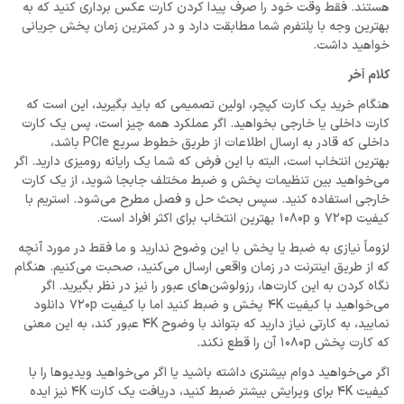
هستند. فقط وقت خود را صرف پیدا کردن کارت عکس برداری کنید که به
بهترین وجه با پلتفرم شما مطابقت دارد و در کمترین زمان پخش جریانی
خواهید داشت.
کلام آخر
هنگام خرید یک کارت کپچر، اولین تصمیمی که باید بگیرید، این است که
کارت داخلی یا خارجی بخواهید. اگر عملکرد همه چیز است، پس یک کارت
داخلی که قادر به ارسال اطلاعات از طریق خطوط سریع PCIe باشد،
بهترین انتخاب است، البته با این فرض که شما یک رایانه رومیزی دارید. اگر
می‌خواهید بین تنظیمات پخش و ضبط مختلف جابجا شوید، از یک کارت
خارجی استفاده کنید. سپس بحث حل و فصل مطرح می‌شود. استریم با
کیفیت 720p و 1080p بهترین انتخاب برای اکثر افراد است.
لزوماً نیازی به ضبط یا پخش با این وضوح ندارید و ما فقط در مورد آنچه
که از طریق اینترنت در زمان واقعی ارسال می‌کنید، صحبت می‌کنیم. هنگام
نگاه کردن به این کارت‌ها، رزولوشن‌های عبور را نیز در نظر بگیرید. اگر
می‌خواهید با کیفیت 4K پخش و ضبط کنید اما با کیفیت 720p دانلود
نمایید، به کارتی نیاز دارید که بتواند با وضوح 4K عبور کند، به این معنی
که کارت پخش 1080p آن را قطع نکند.
اگر می‌خواهید دوام بیشتری داشته باشید یا اگر می‌خواهید ویدیوها را با
کیفیت 4K برای ویرایش بیشتر ضبط کنید، دریافت یک کارت 4K نیز ایده