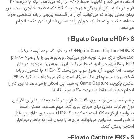
استفاده می‌کند و قابلیت ضبط 1080p را ارائه می‌دهد، البته با سرعت 30
فریم در ثانیه. یکی از ویژگی‌های جالب HD 2 دکمه ضبط خارجی است. این
بدان معنی بوده که می‌توانید آن را در قسمت بیرونی رایانه شخصی خود
مشاهده کنید و ضبط یک جریان را به آسانی فشار دادن دکمه انجام
می‌دهد.
Elgato Capture HD60 S+
Elgato Game Capture HD60 S+ که به طور گسترده توسط پخش
‌کننده‌های بازی مورد توجه قرار می‌گیرد، ویدیوهایی را با وضوح 1080 p
HDR و 60 فریم در ثانیه ضبط می‌کند. این سریعترین موجود در بازار
نیست، اما کیفیت آن هنوز خوب می‌باشد. HD60 S+ با کنسول، رایانه
شخصی و سیستم‌های مک سازگار است و اگر می‌خواهید با کیفیت 4K
عکس بگیرید، Game Capture به شما این امکان را می‌دهد تا این کار را
انجام دهید اما فقط با سرعت 30 فریم در ثانیه!
چشم انسان می‌تواند بین 30 تا 60 فریم در ثانیه ببیند، بنابراین اگر این
نوع جزئیات بصری برای جریان بازی شما مهم هستند، ممکن است
نخواهید از گزینه 4K استفاده کنید. HD60 S+ همچنین دارای نرم‌افزار
داخلی است، بنابراین می‌توانید بازی‌ها را بدون نیاز به یافتن نرم‌افزار
استریم پخش کنید.
Elgato Capture 4K60 S+