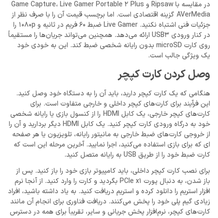
در مقایسه با Ripsaw و Game Capture، Live Gamer Portable 2 Plus
AVerMedia گزینه اقتصادی است. اما برچسب قیمت آن را با صرف نظر از
جزئیات فنی اشتباه نکنید. Live Gamer ضبط 60 فریم در ثانیه و 1080p را
در کنار ورودی USB3 ارائه می‌دهد. همچنین می‌تواند جریان‌ها را مستقیماً
روی کارت microSD بدون رایانه شخصی ضبط کند. این به خودی خود
یک ویژگی جالب است.
وصل کردن کارت کپچر
هنگامی که یک کارت کپچر دارید، باید آن را به دستگاه خود وصل کنید.
این فرآیند برای کارت‌های کپچر داخلی و خارجی متفاوت است. برای
کارت‌های کپچر خارجی، یک کابل HDMI را از کنسول بازی یا رایانه شخصی
خود به درگاه ورودی کارت کپچر کنید. یک کابل HDMI دیگر بردارید و آن را
از خروجی کارت‌های ضبط خارجی به مانیتور رایانه، تلویزیون یا هر صفحه
ای که برای بازی استفاده می‌کنید، اجرا نمایید. آخرین مرحله این است که
کارت ضبط خود را از طریق USB به رایانه متصل کنید.
برای نصب کارت کپچر داخلی، باید کامپیوتر بازی خود را باز کنید. پس از
باز شدن، به دنبال پورت PCIe x1 بگردید و کارت را وارد کنید. از آنجا نرم
افزار استریم را دانلود کرده و استریم دریافت کنید. به یاد داشته باشید، افراد
زیادی گیم پلی خود را پخش می‌کنند. دریافت فناوری برای انجام آن مانند
کارت‌های کپچر، نرم‌افزار پخش جریانی و سایر، تقریباً برای همه در دسترس