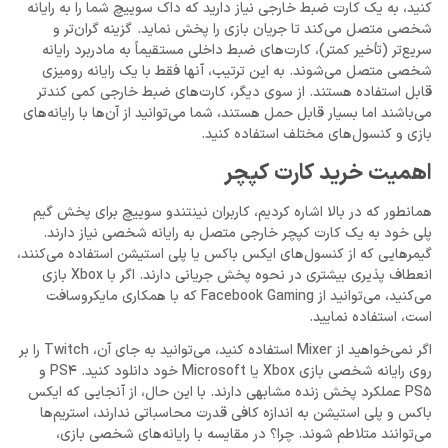
کنید، به یک کارت ضبط خارجی نیاز دارید که داک سوییچ شما را به رایانه
شخصی متصل می‌کند تا جریان بازی را پخش نماید. گزینه گران‌تر و
سریع‌تر (تأخیر کمتر)، کارت‌های ضبط داخلی مستقیماً به مادربرد رایانه
شخصی متصل می‌شوند. به این ترتیب، آنها فقط با یک رایانه رومیزی
قابل استفاده هستند. از سوی دیگر، کارت‌های ضبط خارجی کمی کندتر
می‌باشند اما بسیار قابل حمل هستند، شما می‌توانید از آن‌ها با رایانه‌های
بازی و کنسول‌های مختلف استفاده کنید.
اهمیت خرید کارت کپچر
همانطور که در بالا اشاره کردیم، کاربران نینتندو سوییچ برای پخش گیم
پلی خود به یک کارت کپچر خارجی متصل به رایانه شخصی نیاز دارند.
گیمرهایی که از کنسول‌های ایکس باکس یا پلی استیشن استفاده می‌کنند،
انعطاف پذیری بیشتری در نحوه پخش جریانی دارند. اگر با Xbox بازی
می‌کنید، می‌توانید از Facebook Gaming که با همکاری مایکروسافت
است، استفاده نمایید.
اگر نمی‌خواهید از Mixer استفاده کنید، می‌توانید به جای آن، Twitch را بر
روی رایانه شخصی بازی Xbox یا Microsoft خود دانلود کنید. PS4 و
PS5 عملکرد پخش زنده مشابهی دارند. با این حال، از آنجایی که ایکس
باکس و پلی استیشن به اندازه کافی قدرت محاسباتی ندارند، استریم‌ها
می‌توانند متلاطم شوند. چرا؟ در مقایسه با رایانه‌های شخصی بازی،