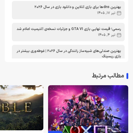
مطالب آموزشی
مطالب آموزشی کامپیوتر
مقایسه ها
بهترین dnsها برای بازی آنلاین و دانلود بازی در سال 2026
مطالب آموزشی ایکس باکس
تیر 17, 1405
رسمی؛ قیمت نهایی بازی GTA VI و جزئیات نسخه‌ی آلتیمیت اعلام شد
تیر 4, 1405
بهترین صندلی‌های شبیه‌ساز رانندگی در سال 2026 | غوطه‌وری بیشتر در
بازی ریسینگ
اردیبهشت 30, 1405
مطالب مرتبط
معرفی دی ان اس برای ایکس باکس | بهترین dns برای اتصال پایدارتر
به Xbox Live در ایران
تیر 30, 1404
بهترین دی ان اس برای پلی استیشن | معرفی dns برای PS5
تیر 30, 1404
لغو توسعه بازی Just Cause 5 توسط اسکوئر انیکس