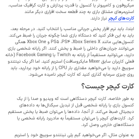
میکروفون و کامپیوتر یا کنسول با قدرت پردازش و کارت گرافیک مناسب،
استریمرهای مشتاق بازی به چند قطعه سخت افزاری دیگر مانند
کارت‌های کپچر
نیاز دارند.
ابتدا، باید نرم افزار پخش جریانی مناسب را انتخاب کنید. در مرحله بعد،
باید به این فکر کنید که دستگاه بازی شما چگونه جریان را ضبط می‌کند.
کنسول‌هایی مانند PS5 ،PS4 ،Xbox Series X و Xbox One همگی
می‌توانند جریان‌های داخلی را ضبط و پخش کنند. اگر رایانه شخصی بازی
دارید، می‌توانید مستقیماً از رایانه به Twitch یا Facebook Gaming (خانه
فعلی کاربران سابق Mixer مایکروسافت) استریم کنید. اما اگر یک نینتندو
سوییچ دارید یا می‌خواهید مقداری بار CPU را از رایانه خود بردارید، باید
روی چیزی سرمایه ‌گذاری کنید که کارت کپچر نامیده می‌شود.
کارت کپچر چیست؟
به طور خلاصه، کارت کپچر دستگاهی است که ویدیو و صدا را از یک
کنسول بازی یا رایانه شخصی قبل از تبدیل سیگنال‌ها به داده‌های
دیجیتال ضبط می‌کند. از آنجا، داده‌ها را می‌توان ضبط یا پخش مستقیم
کرد. کارت‌های کپچر را می‌توان مستقیماً به مادربرد رایانه شخصی یا
دستگاه‌های خارجی وصل کرد.
به عنوان مثال، اگر می‌خواهید گیم ‌پلی نینتندو سوییچ خود را استریم