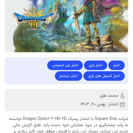
اخبار
اخبار بازی
اخبار پلی استیشن
اخبار کنسول های بازی
اخبار نینتندو
محمد هژبر
انتشار:
بهمن 20, 1403
شرکت Square Enix با انتشار ریمیک Dragon Quest 3 HD-2D توانسته
به رشد چشمگیری در سود عملیاتی خود دست یابد. طبق گزارش مالی
جدید این شرکت، ریمیک این بازی با فروش موفق خود تأثیر زیادی بر