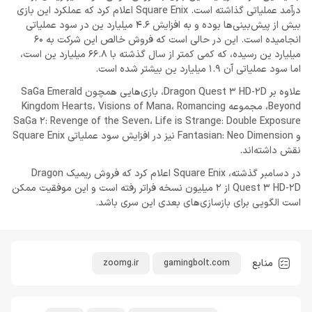
درآمد عملیاتی گذاشته است. Square Enix اعلام کرد که عملکرد این بازی
بیش از پیش‌بینی‌ها بوده و به افزایش 4.6 میلیارد ین در سود عملیاتی
انجامیده است. این در حالی است که فروش خالص این شرکت به 60
میلیارد ین رسیده، که کمی کمتر از سال گذشته با 66.8 میلیارد ین است،
اما سود عملیاتی آن 1.9 میلیارد ین بیشتر شده است.
علاوه بر Dragon Quest 3 HD-2D، بازی‌هایی همچون SaGa Emerald
Beyond، مجموعه Kingdom Hearts، Visions of Mana، Romancing
SaGa 2: Revenge of the Seven، Life is Strange: Double Exposure
و Fantasian: Neo Dimension نیز در افزایش سود عملیاتی Square Enix
نقش داشته‌اند.
در دسامبر گذشته، Square Enix اعلام کرد که فروش ریمیک Dragon
Quest 3 HD-2D از 2 میلیون نسخه فراتر رفته است و این موفقیت ممکن
است الگویی برای بازسازی‌های بعدی این سری باشد.
منابع
zoomg.ir
gamingbolt.com