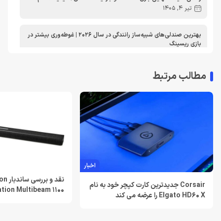
تیر 4, 1405
بهترین صندلی‌های شبیه‌ساز رانندگی در سال 2026 | غوطه‌وری بیشتر در
بازی ریسینگ
اردیبهشت 30, 1405
مطالب مرتبط
معرفی دی ان اس برای ایکس باکس | بهترین dns برای اتصال پایدارتر
به Xbox Live در ایران
تیر 30, 1404
بهترین دی ان اس برای پلی استیشن | معرفی dns برای PS5
تیر 30, 1404
لغو توسعه بازی Just Cause 5 توسط اسکوئر انیکس
اخبار
خرداد 22, 1404
نقد و
Corsair جدیدترین کارت کپچر خود به نام
ation Multibeam 1100
Elgato HD60 X را عرضه می کند
Resident Evil Requiem؛ پرهزینه‌ ترین بازی تاریخ کپکام؟
خرداد 22, 1404