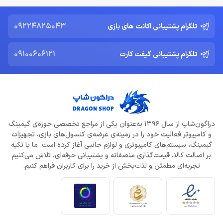
دشمن جدید Resident Evil Requiem؛ قدرتمند تر و ترسناک‌ تر از
Nemesis
09224825043
تلگرام پشتیبانی اکانت های بازی
خرداد 22, 1404
09100606121
تلگرام پشتیبانی گیفت کارت
ادلر: The Outer Worlds 2 تجربه‌ای تازه و کمتر کمدی خواهد بود
خرداد 22, 1404
دلایل شکست Dragon Age: The Veilguard از زبان جیسون شرایر
خرداد 22, 1404
دراگون‌شاپ از سال 1396 به‌عنوان یکی از مراجع تخصصی حوزه‌ی گیمینگ
و کامپیوتر فعالیت خود را در زمینه‌ی عرضه‌ی کنسول‌های بازی، تجهیزات
افزایش قیمت بازی‌ها؛ آیا Xbox بازیکنان را به Game Pass سوق
می‌دهد؟
گیمینگ، سیستم‌های کامپیوتری و لوازم جانبی آغاز کرده است. ما با تکیه
خرداد 22, 1404
بر اصالت کالا، قیمت‌گذاری منصفانه و پشتیبانی حرفه‌ای، تلاش می‌کنیم
تجربه‌ای مطمئن و لذت‌بخش از خرید را برای کاربران فراهم کنیم.
Call of Duty: Black Ops 7 برای کنسول‌های نسل هشتم هم می‌آید
خرداد 22, 1404