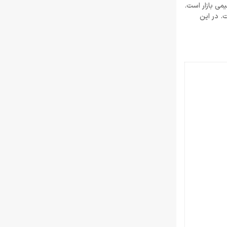
می بازار است.
تیر 30, 1404
. در این
لغو توسعه بازی Just Cause 5 توسط اسکوئر
انیکس
خرداد 22, 1404
Resident Evil Requiem؛ پرهزینه‌ ترین بازی
تاریخ کپکام؟
خرداد 22, 1404
دشمن جدید Resident Evil Requiem؛ قدرتمند
تر و ترسناک‌ تر از Nemesis
خرداد 22, 1404
ادلر: The Outer Worlds 2 تجربه‌ای تازه و کمتر
کمدی خواهد بود
خرداد 22, 1404
دلایل شکست Dragon Age: The Veilguard از