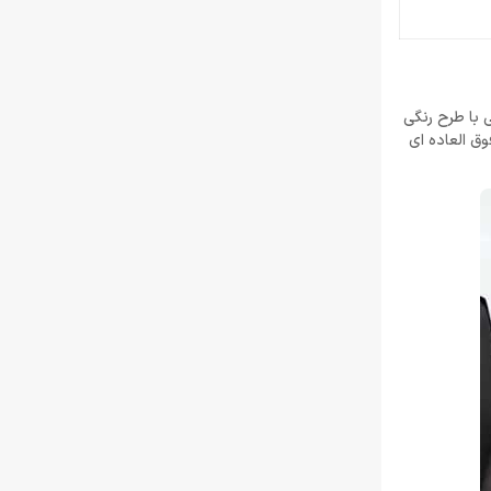
زبان جیسون شرایر
خرداد 22, 1404
افزایش قیمت بازی‌ها؛ آیا Xbox بازیکنان را به
Game Pass سوق می‌دهد؟
 با طرح رنگی
خرداد 22, 1404
وق العاده ای
Call of Duty: Black Ops 7 برای کنسول‌های
نسل هشتم هم می‌آید
خرداد 22, 1404