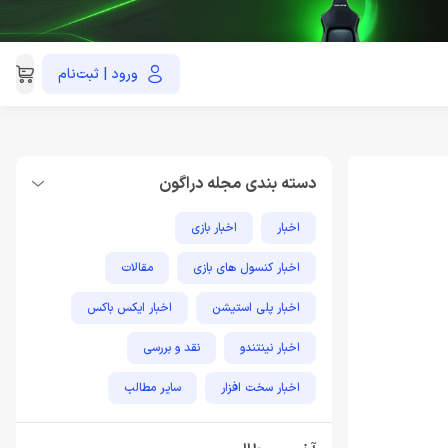
ورود | ثبت‌نام
021-91035390
دسته بندی مجله دراگون
اخبار
اخبار بازی
اخبار کنسول های بازی
مقالات
اخبار پلی استیشن
اخبار ایکس باکس
اخبار نینتندو
نقد و بررسی
اخبار سخت افزار
سایر مطالب
مطالب آموزشی پلی استیشن
اخبار فناوری