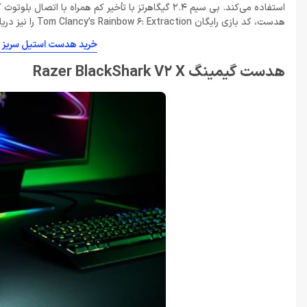
هدست، کد بازی رایگان Tom Clancy’s Rainbow 6: Extraction را نیز دریافت خواهید کرد.
خرید هدست استیل سریز Headset Steel Series Arctis 9 Wireless
هدست گیمینگ Razer BlackShark V2 X