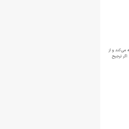
 صدای فراگیر 7:1 را از طریق درایورهای 50 میلی‌متری ارائه می‌کند و از
شده‌اند. اگر ترجیح