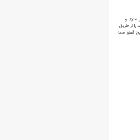
زبان جیسون شرایر
خرداد 22, 1404
دن قیمت و کیفیت است. این هدست سیمی صدای فراگیر THX 7.1 را از طریق درایورهای 50 میلی متری و
افزایش قیمت بازی‌ها؛ آیا Xbox بازیکنان را به
ا از طریق
Game Pass سوق می‌دهد؟
یک سوئیچ قطع صدا
خرداد 22, 1404
Call of Duty: Black Ops 7 برای کنسول‌های
نسل هشتم هم می‌آید
خرداد 22, 1404