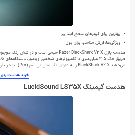
بهترین برای گیمرهای سطح ابتدایی
ویژگی‌ها: ارزش مناسب برای پول
می‌دهید BlackShark V2 X را به عنوان یک مدل بی‌سیم (Pro) نیز خریداری کنید، باید هزینه بیشتری پرداخت کنید.
خرید هدست ریزر Headset Razer BlackShark V2 X
هدست گیمینگ LucidSound LS35X