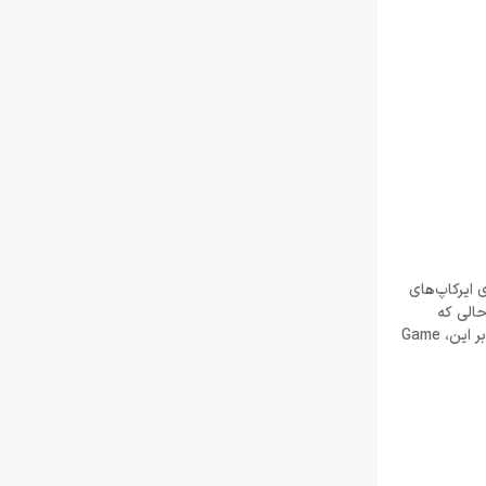
ای ایرکاپ‌های
حالی که
میکروفون طراحی قدیمی دارد، دارای ویژگی مفید «تلنگر برای بی صدا کردن» است. هدست همچنین دارای دکمه‌های کناری برای مدیریت صدا است. علاوه بر این، Game