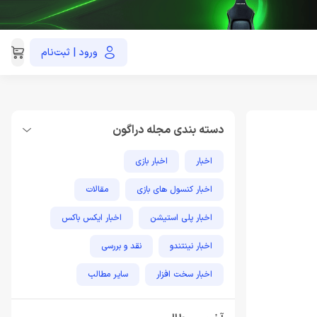
ورود | ثبت‌نام
021-91035390
دسته بندی مجله دراگون
اخبار
اخبار بازی
اخبار کنسول های بازی
مقالات
اخبار پلی استیشن
اخبار ایکس باکس
اخبار نینتندو
نقد و بررسی
اخبار سخت افزار
سایر مطالب
مطالب آموزشی پلی استیشن
اخبار فناوری