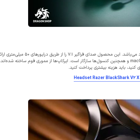
هدست بازی Razer BlackShark V2 X سیمی است و در شش رنگ موجود می‌باشد. این محصول
طریق جک 3.5 میلی‌متری با کامپیوتر‌های شخصی ویندوز، دستگاه‌های macOS و همچنین کنسول‌ها سازگار است. ایرکاپ‌ها از مموری فوم ساخته 