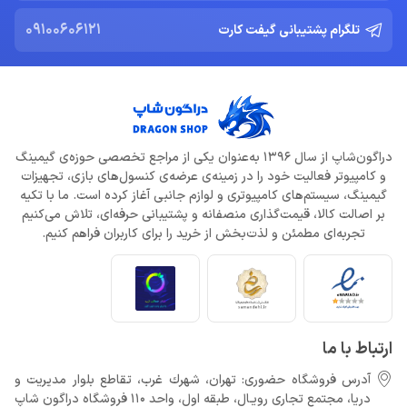
09100606121
تلگرام پشتیبانی گیفت کارت
ادلر: The Outer Worlds 2 تجربه‌ای تازه و کمتر کمدی خواهد بود
خرداد 22, 1404
دلایل شکست Dragon Age: The Veilguard از زبان جیسون شرایر
خرداد 22, 1404
دراگون‌شاپ از سال 1396 به‌عنوان یکی از مراجع تخصصی حوزه‌ی گیمینگ
و کامپیوتر فعالیت خود را در زمینه‌ی عرضه‌ی کنسول‌های بازی، تجهیزات
افزایش قیمت بازی‌ها؛ آیا Xbox بازیکنان را به Game Pass سوق
می‌دهد؟
گیمینگ، سیستم‌های کامپیوتری و لوازم جانبی آغاز کرده است. ما با تکیه
خرداد 22, 1404
بر اصالت کالا، قیمت‌گذاری منصفانه و پشتیبانی حرفه‌ای، تلاش می‌کنیم
تجربه‌ای مطمئن و لذت‌بخش از خرید را برای کاربران فراهم کنیم.
Call of Duty: Black Ops 7 برای کنسول‌های نسل هشتم هم می‌آید
خرداد 22, 1404
ارتباط با ما
آدرس فروشگاه حضوری: تهران، شهرك غرب، تقاطع بلوار مدیریت و
دريا، مجتمع تجارى رويـال، طبقه اول، واحد 110 فروشگاه دراگون شاپ