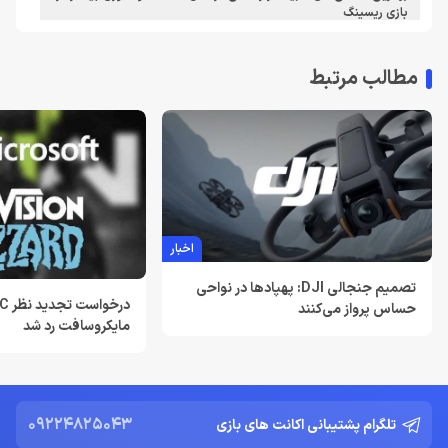
بازی ریسینگ
اردیبهشت 30, 1405
مطالب مرتبط
معرفی دی ان اس برای ایکس باکس | بهترین dns برای اتصال پایدارتر
به Xbox Live در ایران
تیر 30, 1404
بهترین دی ان اس برای پلی استیشن | معرفی dns برای PS5
تیر 30, 1404
اخبار
لغو توسعه بازی Just Cause 5 توسط اسکوئر انیکس
خرداد 22, 1404
تصمیم جنجالی DJI: پهپادها در نواحی
حساس پرواز می‌کنند
مایکروسافت رد شد
Resident Evil Requiem؛ پرهزینه‌ ترین بازی تاریخ کپکام؟
خرداد 22, 1404
دشمن جدید Resident Evil Requiem؛ قدرتمند تر و ترسناک‌ تر از
Nemesis
09224825043
تلگرام پشتیبانی اکانت های بازی
خرداد 22, 1404