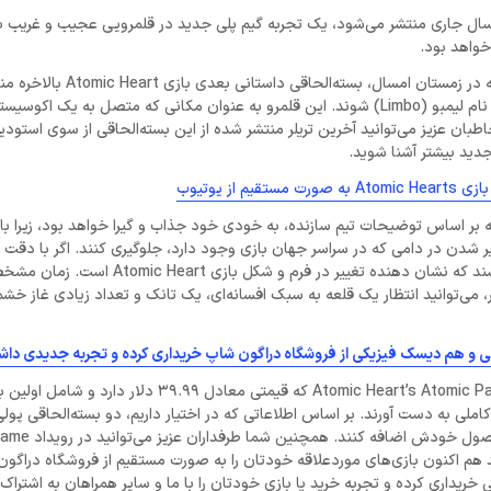
Ato که مشخص شده در زمستان سال جاری منتشر می‌شود، یک تجربه گیم پلی جدید در قلمرویی عجیب و غر
خواهد بود.
استودیوی بازی‌سازی ماندفیش (Mundfish) به صورت رسمی اعلام کرد که در زمست
شد و بازیکنان به واسطه این DLC می‌توانند وارد قلمرو عجیب و غریبی به نام لیمبو (Limbo) شوند. این قلمرو به عنوان مکانی که متصل
بان عزیز می‌توانید آخرین تریلر منتشر شده از این بسته‌الحاقی از سوی استودی
دید بیشتر آشنا شوید.
م از یوتیوب
ر اساس توضیحات تیم سازنده، به خودی خود جذاب و گیرا خواهد بود، زیرا باز
یر شدن در دامی که در سراسر جهان بازی وجود دارد، جلوگیری کنند. اگر با دقت به 
یادشده نگاه کنید، دست‌های شخصیت اصلی به صورت کرکی به نظر می‌رسند که نشان دهنده ت
 می‌توانید انتظار یک قلعه به سبک افسانه‌ای، یک تانک و تعداد زیادی غاز خشمگ
لی و هم دیسک فیزیکی از فروشگاه دراگون شاپ خریداری کرده و تجربه جدیدی داش
بازیکنان می‌توانند بسته‌الحاقی دوم را به صورت مستقل و یا با داشتن Atomic Heart’s Atomic Pass که قیمتی م
ود، خریداری کرده و تجربه کاملی به دست آورند. بر اساس اطلاعاتی که در اختیار داریم، دو بسته‌الحاقی پ
دست ساخت هستند و تیم سازنده باید محتوای داستانی بیشتری را
ی‌توانید هم اکنون بازی‌های موردعلاقه خودتان را به صورت مستقیم از فروشگاه دراگو
یداری کرده و تجربه خرید یا بازی خودتان را با ما و سایر همراهان به اشتراک 