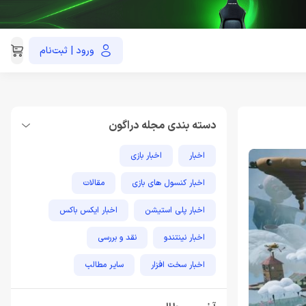
ورود | ثبت‌نام
021-91035390
دسته بندی مجله دراگون
اخبار
اخبار بازی
اخبار کنسول های بازی
مقالات
اخبار پلی استیشن
اخبار ایکس باکس
اخبار نینتندو
نقد و بررسی
اخبار سخت افزار
سایر مطالب
مطالب آموزشی پلی استیشن
اخبار فناوری