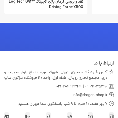
نقد و بررسی فرمان بازی لاجیتک Logitech G923
Driving Force XBOX
ارتباط با ما
آدرس فروشگاه حضوری: تهران، شهرك غرب، تقاطع بلوار مدیریت و
دريا، مجتمع تجارى رويـال، طبقه اول، واحد 110 فروشگاه دراگون شاپ
021-28423344
|
021-91035390
info@dragon-shop.ir
7 روز هفته، 10 صبح تا 9 شب پاسخگوی شما عزیزان هستیم.