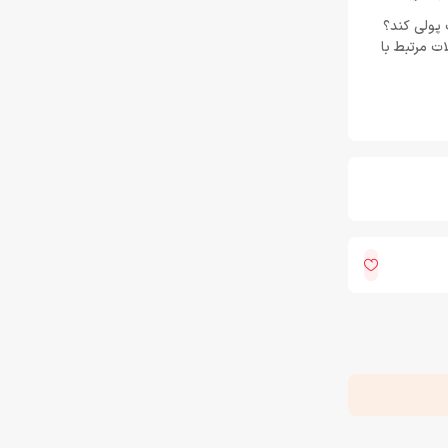
زبان جیسون شرایر
خرداد 22, 1404
 پولی کند؟
خبار و مقالات مرتبط با
افزایش قیمت بازی‌ها؛ آیا Xbox بازیکنان را به
Game Pass سوق می‌دهد؟
خرداد 22, 1404
Call of Duty: Black Ops 7 برای کنسول‌های
نسل هشتم هم می‌آید
خرداد 22, 1404