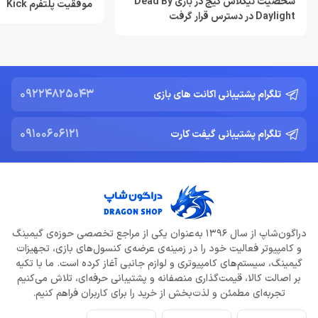
شخصیت نیکلاس کیج در بازی Dead By
موفقیت پلتفرم Kick
Daylight در دسترس قرار گرفت
Resident Evil Requiem؛ پرهزینه‌ ترین بازی تاریخ کپکام؟
خرداد 22, 1404
دشمن جدید Resident Evil Requiem؛ قدرتمند تر و ترسناک‌ تر از
Nemesis
09224825043
تلگرام پشتیبانی اکانت های بازی
خرداد 22, 1404
09100606121
تلگرام پشتیبانی گیفت کارت
ادلر: The Outer Worlds 2 تجربه‌ای تازه و کمتر کمدی خواهد بود
خرداد 22, 1404
دلایل شکست Dragon Age: The Veilguard از زبان جیسون شرایر
خرداد 22, 1404
دراگون‌شاپ از سال 1396 به‌عنوان یکی از مراجع تخصصی حوزه‌ی گیمینگ
افزایش قیمت بازی‌ها؛ آیا Xbox بازیکنان را به Game Pass سوق
و کامپیوتر فعالیت خود را در زمینه‌ی عرضه‌ی کنسول‌های بازی، تجهیزات
می‌دهد؟
گیمینگ، سیستم‌های کامپیوتری و لوازم جانبی آغاز کرده است. ما با تکیه
خرداد 22, 1404
بر اصالت کالا، قیمت‌گذاری منصفانه و پشتیبانی حرفه‌ای، تلاش می‌کنیم
تجربه‌ای مطمئن و لذت‌بخش از خرید را برای کاربران فراهم کنیم.
Call of Duty: Black Ops 7 برای کنسول‌های نسل هشتم هم می‌آید