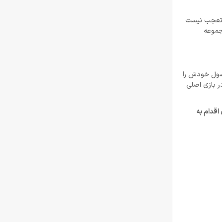
تیر 30, 1404
ی تعجب نیست
ه‌ مجموعه
لغو توسعه بازی Just Cause 5 توسط اسکوئر
انیکس
خرداد 22, 1404
حصول خودش را
Resident Evil Requiem؛ پرهزینه‌ ترین بازی
در بازی اصلی
تاریخ کپکام؟
خرداد 22, 1404
اقدام به
دشمن جدید Resident Evil Requiem؛ قدرتمند
تر و ترسناک‌ تر از Nemesis
خرداد 22, 1404
ادلر: The Outer Worlds 2 تجربه‌ای تازه و کمتر
کمدی خواهد بود
خرداد 22, 1404
دلایل شکست Dragon Age: The Veilguard از