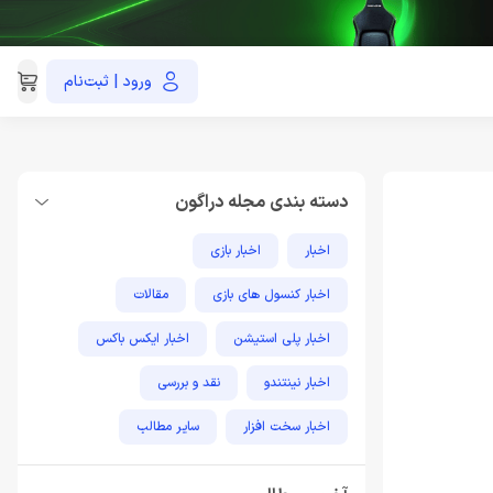
ورود | ثبت‌نام
021-91035390
دسته بندی مجله دراگون
اخبار
اخبار بازی
اخبار کنسول های بازی
مقالات
اخبار پلی استیشن
اخبار ایکس باکس
اخبار نینتندو
نقد و بررسی
اخبار سخت افزار
سایر مطالب
مطالب آموزشی پلی استیشن
اخبار فناوری