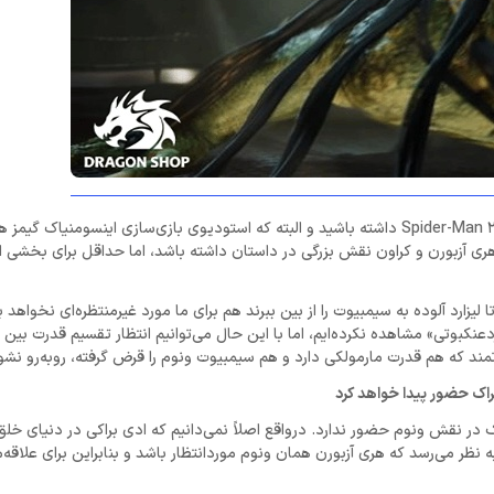
لیزارد یکی دیگر از شرورهایی است که می‌توانید انتظار حضورش را در بازی Spider-Man 2 داشته باشید و البته که استودیوی بازی‌سازی 
هری آزبورن و کراون نقش بزرگی در داستان داشته باشد، اما حداقل برای بخشی از
 لیزارد آلوده به سیمبیوت را از بین ببرند هم برای ما مورد غیرمنتظره‌ای نخواهد ب
عنکبوتی» مشاهده نکرده‌ایم، اما با این حال می‌توانیم انتظار تقسیم قدرت ب
ند که هم قدرت مارمولکی دارد و هم سیمبیوت ونوم را قرض گرفته، روبه‌رو نشو
راک حضور پیدا خواهد کرد
ی بالاتر هم توضیح دادیم، در بازی Spider-Man 2 ادی براک در نقش ونوم حضور ندارد. درواقع اصلاً نمی‌دانیم که ادی براکی در
ه نظر می‌رسد که هری آزبورن همان ونوم موردانتظار باشد و بنابراین برای علاقه‌