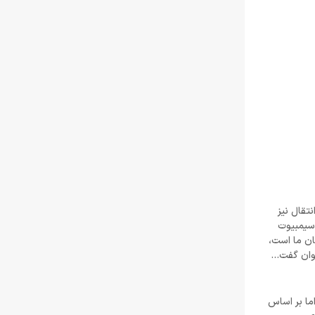
زبان جیسون شرایر
خرداد 22, 1404
افزایش قیمت بازی‌ها؛ آیا Xbox بازیکنان را به
Game Pass سوق می‌دهد؟
خرداد 22, 1404
Call of Duty: Black Ops 7 برای کنسول‌های
نسل هشتم هم می‌آید
خرداد 22, 1404
 سیمبیوت او قابل انتقال نیز
 سیمبیوت
ان بگیرد. ما می‌دانیم که هری آزبورن (Harry Osborne) ونوم داستان ما است،
توان گفت…
شد؛ اما بر اساس