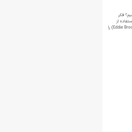
یم؟ فکر
تفاده از
ریشه‌های محبوبیت این کاراکتر در فیلم‌های سینمایی است؛ به‌طوریکه در پایان بازی می‌توانیم ببینیم که سیمبیوت میزبان جدید خودش یعنی ادی براک (Eddie Brock) را