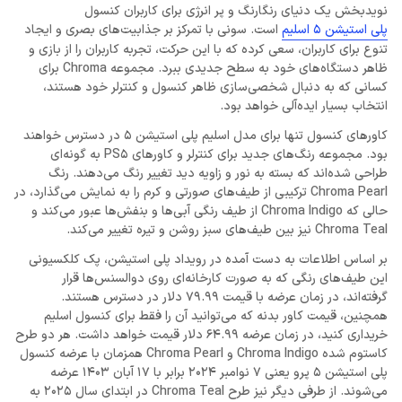
نویدبخش یک دنیای رنگارنگ و پر انرژی برای کاربران کنسول
پلی‌ استیشن 5 اسلیم
است. سونی با تمرکز بر جذابیت‌های بصری و ایجاد
تنوع برای کاربران، سعی کرده که با این حرکت، تجربه کاربران را از بازی و
ظاهر دستگاه‌های خود به سطح جدیدی ببرد. مجموعه Chroma برای
کسانی که به دنبال شخصی‌سازی ظاهر کنسول و کنترلر خود هستند،
انتخاب بسیار ایده‌آلی خواهد بود.
کاورهای کنسول تنها برای مدل اسلیم پلی استیشن 5 در دسترس خواهند
بود. مجموعه رنگ‌های جدید برای کنترلر و کاورهای PS5 به گونه‌ای
طراحی شده‌اند که بسته به نور و زاویه دید تغییر رنگ می‌دهند. رنگ
Chroma Pearl ترکیبی از طیف‌های صورتی و کرم را به نمایش می‌گذارد، در
حالی که Chroma Indigo از طیف رنگی آبی‌ها و بنفش‌ها عبور می‌کند و
Chroma Teal نیز بین طیف‌های سبز روشن و تیره تغییر می‌کند.
بر اساس اطلاعات به دست آمده در رویداد پلی استیشن، پک کلکسیونی
این طیف‌های رنگی که به صورت کارخانه‌ای روی دوالسنس‌ها قرار
گرفته‌اند، در زمان عرضه با قیمت ۷۹.۹۹ دلار در دسترس هستند.
همچنین، قیمت کاور بدنه که می‌توانید آن را فقط برای کنسول اسلیم
خریداری کنید، در زمان عرضه ۶۴.۹۹ دلار قیمت خواهد داشت. هر دو طرح
کاستوم شده Chroma Indigo و Chroma Pearl همزمان با عرضه کنسول
پلی استیشن 5 پرو یعنی ۷ نوامبر ۲۰۲۴ برابر با ۱۷ آبان ۱۴۰۳ عرضه
می‌شوند. از طرفی دیگر نیز طرح Chroma Teal در ابتدای سال ۲۰۲۵ به