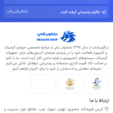
09100606121
تلگرام پشتیبانی گیفت کارت
ادلر: The Outer Worlds 2 تجربه‌ای تازه و کمتر کمدی خواهد بود
خرداد 22, 1404
دلایل شکست Dragon Age: The Veilguard از زبان جیسون شرایر
خرداد 22, 1404
دراگون‌شاپ از سال ۱۳۹۶ به‌عنوان یکی از مراجع تخصصی حوزه‌ی گیمینگ
افزایش قیمت بازی‌ها؛ آیا Xbox بازیکنان را به Game Pass سوق
و کامپیوتر فعالیت خود را در زمینه‌ی عرضه‌ی کنسول‌های بازی، تجهیزات
می‌دهد؟
گیمینگ، سیستم‌های کامپیوتری و لوازم جانبی آغاز کرده است. ما با تکیه
خرداد 22, 1404
بر اصالت کالا، قیمت‌گذاری منصفانه و پشتیبانی حرفه‌ای، تلاش می‌کنیم
تجربه‌ای مطمئن و لذت‌بخش از خرید را برای کاربران فراهم کنیم.
Call of Duty: Black Ops 7 برای کنسول‌های نسل هشتم هم می‌آید
خرداد 22, 1404
ارتباط با ما
آدرس فروشگاه حضوری: تهران، شهرك غرب، تقاطع بلوار مدیریت و