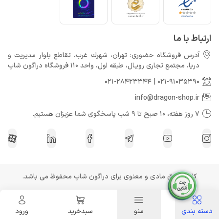
خرداد 22, 1404
ارتباط با ما
آدرس فروشگاه حضوری: تهران، شهرك غرب، تقاطع بلوار مدیریت و
دريا، مجتمع تجارى رويـال، طبقه اول، واحد 110 فروشگاه دراگون شاپ
021-28423344
|
021-91035390
info@dragon-shop.ir
7 روز هفته، 10 صبح تا 9 شب پاسخگوی شما عزیزان هستیم.
کلیه حقوق مادی و معنوی برای دراگون شاپ محفوظ می باشد.
دسته بندی
منو
سبدخرید
ورود