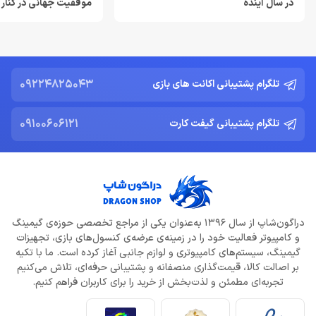
در سال آینده
موفقیت جهانی در کنار
Resident Evil Requiem؛ پرهزینه‌ ترین بازی تاریخ کپکام؟
خرداد 22, 1404
دشمن جدید Resident Evil Requiem؛ قدرتمند تر و ترسناک‌ تر از
Nemesis
09224825043
تلگرام پشتیبانی اکانت های بازی
خرداد 22, 1404
09100606121
تلگرام پشتیبانی گیفت کارت
ادلر: The Outer Worlds 2 تجربه‌ای تازه و کمتر کمدی خواهد بود
خرداد 22, 1404
دلایل شکست Dragon Age: The Veilguard از زبان جیسون شرایر
خرداد 22, 1404
دراگون‌شاپ از سال 1396 به‌عنوان یکی از مراجع تخصصی حوزه‌ی گیمینگ
و کامپیوتر فعالیت خود را در زمینه‌ی عرضه‌ی کنسول‌های بازی، تجهیزات
افزایش قیمت بازی‌ها؛ آیا Xbox بازیکنان را به Game Pass سوق
می‌دهد؟
گیمینگ، سیستم‌های کامپیوتری و لوازم جانبی آغاز کرده است. ما با تکیه
خرداد 22, 1404
بر اصالت کالا، قیمت‌گذاری منصفانه و پشتیبانی حرفه‌ای، تلاش می‌کنیم
تجربه‌ای مطمئن و لذت‌بخش از خرید را برای کاربران فراهم کنیم.
Call of Duty: Black Ops 7 برای کنسول‌های نسل هشتم هم می‌آید