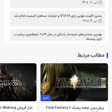
مطالب آموزشی ایکس باکس
تیر 17, 1405
رسمی؛ قیمت نهایی بازی GTA VI و جزئیات نسخه‌ی آلتیمیت اعلام شد
تیر 4, 1405
بهترین صندلی‌های شبیه‌ساز رانندگی در سال 2026 | غوطه‌وری بیشتر در
بازی ریسینگ
اردیبهشت 30, 1405
مطالب مرتبط
معرفی دی ان اس برای ایکس باکس | بهترین dns برای اتصال پایدارتر
به Xbox Live در ایران
تیر 30, 1404
بهترین دی ان اس برای پلی استیشن | معرفی dns برای PS5
تیر 30, 1404
اخبار
لغو توسعه بازی Just Cause 5 توسط اسکوئر انیکس
خرداد 22, 1404
پیش‌بینی عرضه ریمیک Final Fantasy 9