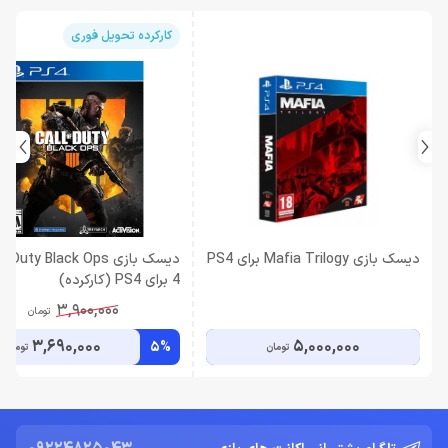
کارکرده تحویل فوری
دیسک بازی Mafia Trilogy برای PS4
دیسک بازی  Duty Black Ops
4 برای PS4 (کارکرده)
3,900,000
تومان
3,690,000
5,000,000
5%
تومان
تومان