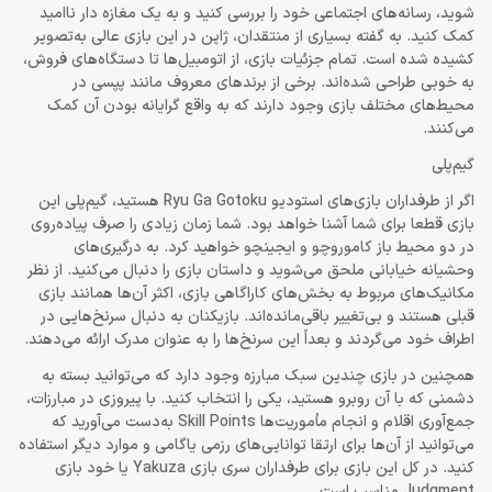
شوید، رسانه‌های اجتماعی خود را بررسی کنید و به یک مغازه دار ناامید
کمک کنید. به گفته بسیاری از منتقدان، ژاپن در این بازی عالی به‌تصویر
کشیده شده است. تمام جزئیات بازی، از اتومبیل‌ها تا دستگاه‌های فروش،
به خوبی طراحی شده‌اند. برخی از برند‌های معروف مانند پپسی در
محیط‌های مختلف بازی وجود دارند که به واقع گرایانه بودن آن کمک
می‌کنند.
گیم‌پلی
اگر از طرفداران بازی‌های استودیو Ryu Ga Gotoku هستید، گیم‌پلی این
بازی قطعا برای شما آشنا خواهد بود. شما زمان زیادی را صرف پیاده‌روی
در دو محیط باز کاموروچو و ایجینچو خواهید کرد. به درگیری‌های
وحشیانه خیابانی ملحق می‌شوید و داستان بازی را دنبال می‌کنید. از نظر
مکانیک‌های مربوط به بخش‌های کاراگاهی بازی، اکثر آن‌ها همانند بازی
قبلی هستند و بی‌تغییر باقی‌مانده‌اند. بازیکنان به دنبال سرنخ‌هایی در
اطراف خود می‌گردند و بعداً این سرنخ‌ها را به عنوان مدرک ارائه می‌دهند.
همچنین در بازی چندین سبک مبارزه وجود دارد که می‌توانید بسته به
دشمنی که با آن روبرو هستید، یکی را انتخاب کنید. با پیروزی در مبارزات،
جمع‌آوری اقلام و انجام مأموریت‌ها Skill Points به‌دست می‌آورید که
می‌توانید از آن‌ها برای ارتقا توانایی‌های رزمی یاگامی و موارد دیگر استفاده
کنید. در کل این بازی برای طرفداران سری بازی Yakuza یا خود بازی
Judgment مناسب است.