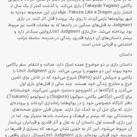
یاگامی (Takayuki Yagami) بازی می‌کند. با گذشت کمتر از یک سال از
انتشار بازی Yakuza: Like a Dragon، طرفداران این مجموعه دوباره به
شهر یوکوماها بازمی‌گردند تا روی یک پرونده قتل کار کنند. در بازی
Judgment به قتل‌های سنگین در باند‌ها که به مقامات فاسد نیز مربوط
بود پرداخته می‌شد. حال بازی Lost Judgment روایتی سبک‌تر دارد و
بیشتر داستان‌های آن درباره قلدری، زندگی در مدرسه، سلسله مراتب
اجتماعی و قربانی شدن است.
داستان
داستان بازی بر دو موضوع عمده تمرکز دارد: عدالت و انتقام. سفر یاگامی
نحوه پیوند این دو مفهوم را بررسی می‌کند. بازی Lost Judgment با
یگامی و شریکش کایتو (Kaito) شروع می‌شود که در تلاش برای تامین
خرج و مخارج زندگی خود هستند. چند سالی از قتل‌های بازی اول
می‌گذرد و کارآگاه‌ها در کاموروچو دستمزد خوبی نمی‌گیرند. خوشبختانه
برای آژانس کارآگاهی یگامی، سوگیورا (Sugiura) و تسوکومو (Tsukumo)،
دفتر کاراگاه خصوصی خود را در یوکوهاما راه‌اندازی کرده‌اند و پرونده‌ای
دارند که برای حل آن به کمک نیاز دارند. عنوان قبلی حاوی صحنه‌های
وحشتناکی بود که بیشتر بر فرهنگ و سیاست باندها متمرکز بود. اما در
این بازی، قسمت اول داستان آن به علل و آثار قلدری و قربانیان بی‌شمار
آن مربوط می‌شود. این کار به خوبی نشان می‌دهد که بسیاری از قلدرها در
مدرسه، خود قربانی بوده‌اند. بازی Lost Judgment مسائل دنیای واقعی و