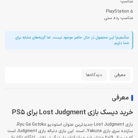
مناسب
PlayStation 5
مناسب رده سنی
متأسفیم! این محصول در حال حاضر موجود نیست، اما گزینه‌های مشابه برای
شما داریم.
معرفی
دیدگاه‌ها
معرفی
خرید دیسک بازی Lost Judgment برای PS5
بازی Lost Judgment جدیدترین عنوان استودیو Ryu Ga Gotoku،
سازنده سری بازی Yakuza، است. این بازی دنباله بازی Judgment است
که در سال 2019 منتشر شد و بازیکنان بار دیگر در نقش کارآگاه تاکایوکی