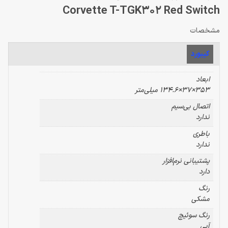
Corvette T-TGK302 Red Switch
مشخصات
کیبورد
ابعاد
353×37×134.6 میلی‌متر
اتصال بی‌سیم
ندارد
باطری
ندارد
پشتیبانی نرم‌افزار
دارد
رنگ
مشکی
رنگ سوئیچ
آبی