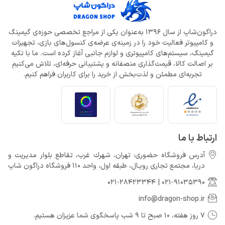
دراگون‌شاپ از سال 1396 به‌عنوان یکی از مراجع تخصصی حوزه‌ی گیمینگ
و کامپیوتر فعالیت خود را در زمینه‌ی عرضه‌ی کنسول‌های بازی، تجهیزات
گیمینگ، سیستم‌های کامپیوتری و لوازم جانبی آغاز کرده است. ما با تکیه
بر اصالت کالا، قیمت‌گذاری منصفانه و پشتیبانی حرفه‌ای، تلاش می‌کنیم
تجربه‌ای مطمئن و لذت‌بخش از خرید را برای کاربران فراهم کنیم.
ارتباط با ما
آدرس فروشگاه حضوری: تهران، شهرك غرب، تقاطع بلوار مدیریت و
دريا، مجتمع تجارى رويـال، طبقه اول، واحد 110 فروشگاه دراگون شاپ
021-28423344
|
021-91035390
info@dragon-shop.ir
7 روز هفته، 10 صبح تا 9 شب پاسخگوی شما عزیزان هستیم.