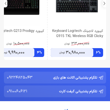
کیبورد لاجیتک Keyboard Logitech
کیبورد Logitech G213 Prodigy
G915 TKL Wireless RGB Clicky
10,500,000
33,000,000
تومان
تومان
9,990,000
30,980,000
4%
6%
تومان
تومان
09224825043
تلگرام پشتیبانی اکانت های بازی
09100606121
تلگرام پشتیبانی گیفت کارت