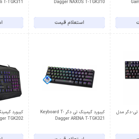
li T-TGK311
Dagger NAXOS T-TGK310
Gam
ت
استعلام قیمت
اس
 تی-دگر مدل
کیبورد گیمینگ تی دگر Keyboard T-
Gaming T-Dagger TGK202
Dagger ARENA T-TGK321