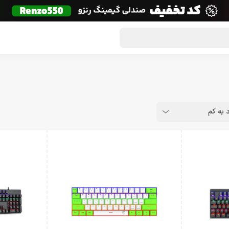
گون لوت
تماس با ما
درباره ما
مجله دراگون شاپ
د به کم