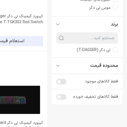
موس تی دگر
هدست
کیبورد گیمی
te T-TGK302 Red Switch
برند
هدست برند تی دگر
استعلام قیم
تی دگر (T-DAGGER)
محدوده قیمت
فقط کالاهای موجود
فقط کالاهای تخفیف خورده
کیبورد گیمی