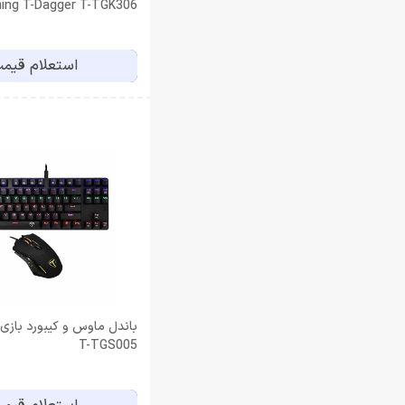
ing T-Dagger T-TGK306
FRIGATE
استعلام قیم
باندل ماوس و کیبورد بازی
T-TGS005