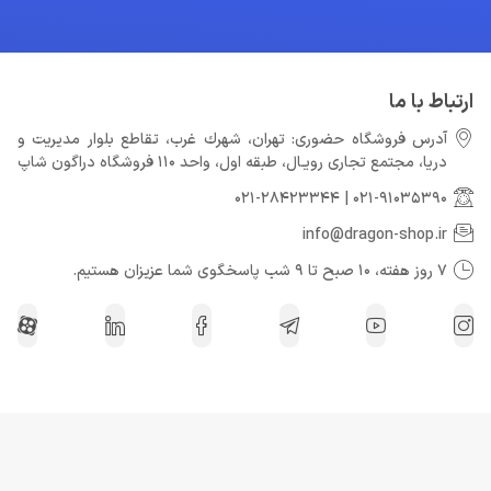
ارتباط با ما
آدرس فروشگاه حضوری: تهران، شهرك غرب، تقاطع بلوار مدیریت و
دريا، مجتمع تجارى رويـال، طبقه اول، واحد 110 فروشگاه دراگون شاپ
021-28423344
|
021-91035390
info@dragon-shop.ir
7 روز هفته، 10 صبح تا 9 شب پاسخگوی شما عزیزان هستیم.