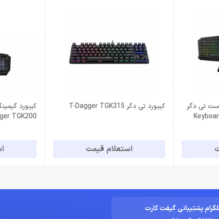
ست تی دگر
کیبورد تی دگر T-Dagger TGK315
Gaming T-Dagger TGK200
Keyboar
ت
استعلام قیمت
اس
لگرام پشتیبانی گیفت کارت