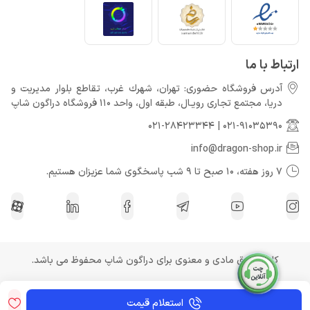
ارتباط با ما
آدرس فروشگاه حضوری: تهران، شهرك غرب، تقاطع بلوار مدیریت و
دريا، مجتمع تجارى رويـال، طبقه اول، واحد 110 فروشگاه دراگون شاپ
021-28423344
|
021-91035390
info@dragon-shop.ir
7 روز هفته، 10 صبح تا 9 شب پاسخگوی شما عزیزان هستیم.
کلیه حقوق مادی و معنوی برای دراگون شاپ محفوظ می باشد.
استعلام قیمت