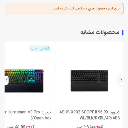
برای این محصول هیچ دیدگاهی ثبت نشده است.
محصولات مشابه
گارانتی اصلی
کیبورد ASUS X902 SCOPE II 96 RX
کیبورد zer Huntsman V3 Pro
(Open box)
WL/BLK/RXBL/AR/ABS
51,990,000
29,100,000
تومان
تومان