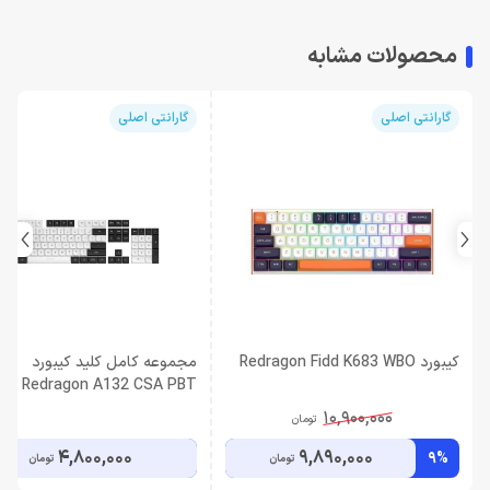
محصولات مشابه
گارانتی اصلی
گارانتی اصلی
کیبورد Redragon Fidd K683 WBO
مجموعه کامل کلید کیبورد
Redragon A132 CSA PBT
10,900,000
تومان
4,800,000
9,890,000
9%
تومان
تومان