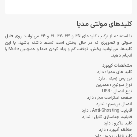
کلیدهای مولتی مدیا
با استفاده از ترکیب کلیدهای FN و F1، F2، F3 و F4 می‌توانید روی فایل
صوتی و تصویری که در حال پخش است تسلط داشته باشید. با این
کلیدها، می‌توانید پخش، توقف، کم و زیاد کردن صدا و همچنین Mute را
انجام دهید.
مشخصات کیبورد
کلید های مدیا : دارد
نور پس زمینه : دارد
نوع سوئیچ : ممبرین
نوع اتصال : USB
صفحه استراحت مچ : دارد
اتصال بی‌سیم : ندارد
قابلیت Anti-Ghosting : دارد
قابلیت جداسازی کابل : ندارد
کلید ماکرو : دارد
حافظه آنبورد : دارد
کلید قفل پنجره : دارد