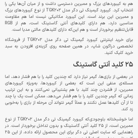
هم به کیبوردهای بزرگ و ممبرین دسترسی داشت و از میان آن‌ها یکی را
انتخاب کرد. کیبورد گیمینگ تی دگر مدل TGK202 از نوع کیبوردهای بزرگ
و ممبرین این برند است. این کیبورد مکانیکی نیست اما هم مقاومت
مناسبی دارد، هم دارای کلیدهای آنتی گاستینگ است، هم از RGB
قابل‌تنظیم برخوردار است و هم این‌که دارای کلیدهای مالتی مدیا است.
برای خرید اینترنتی کیبورد گیمینگ تی دگر مدل TGK202 از فروشگاه
تخصصی دراگون شاپ، در همین صفحه روی گزینه‌ی افزودن به سبد
خرید کلیک کنید.
25 کلید آنتی گاستینگ
در بعضی از بازی‌ها، گیمر نیاز دارد که چندین کلید را با هم فشار دهد، اما
مسئله‌ی منفی این است که بعضی از کیبوردها، به‌ویژه کیبوردهای
ممبرین، از فشردن چند کلید با هم پشتیبانی نمی‌کنند و به این ترتیب
زمانی که گیمر چندین کلید را با هم فشار می‌دهد، ممکن است یک یا چند
تا از آن کلیدها عمل نکنند و عملاً گیمر نتواند آن مرحله از بازی را به‌خوبی
رَد کند.
اما خوشبختانه باوجودی‌که کیبورد گیمینگ تی دگر مدل TGK202 از نوع
ممبرین است، از 25 کلید آنتی گاستینگ و بدون تداخل برخوردار است. در
راهنمایی که سایت اصلی تی دگر برای این محصول ارائه داده، از این 25