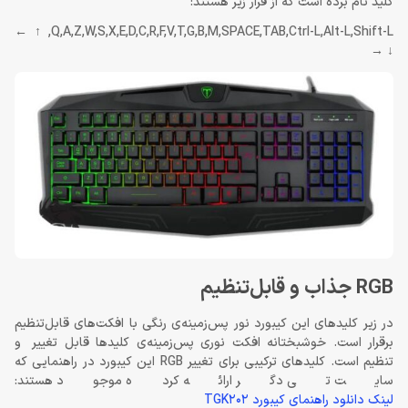
کلید نام برده است که از قرار زیر هستند:
Q,A,Z,W,S,X,E,D,C,R,F,V,T,G,B,M,SPACE,TAB,Ctrl-L,Alt-L,Shift-L, ↑ ←
↓ →
RGB جذاب و قابل‌تنظیم
در زیر کلیدهای این کیبورد نور پس‌زمینه‌ی رنگی با افکت‌های قابل‌تنظیم
برقرار است. خوشبختانه افکت نوری پس‌زمینه‌ی کلیدها قابل تغییر و
تنظیم است. کلیدهای ترکیبی برای تغییر RGB این کیبورد در راهنمایی که
سایت تی دگر ارائه کرده موجود هستند:
لینک دانلود راهنمای کیبورد TGK202