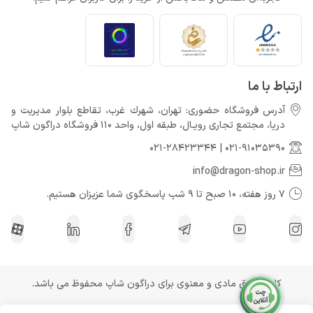
ارتباط با ما
آدرس فروشگاه حضوری: تهران، شهرك غرب، تقاطع بلوار مدیریت و
دريا، مجتمع تجارى رويـال، طبقه اول، واحد 110 فروشگاه دراگون شاپ
021-28423344
|
021-91035390
info@dragon-shop.ir
7 روز هفته، 10 صبح تا 9 شب پاسخگوی شما عزیزان هستیم.
کلیه حقوق مادی و معنوی برای دراگون شاپ محفوظ می باشد.