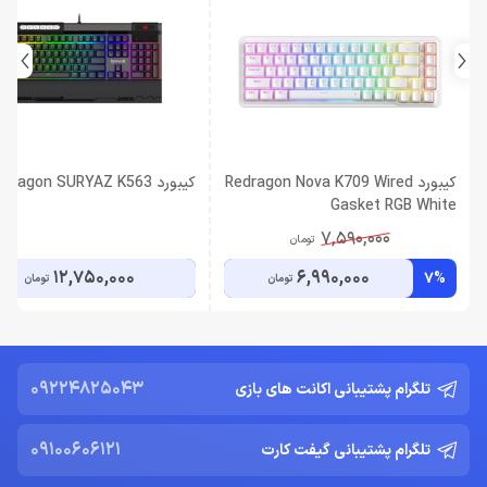
کیبورد Redragon Nova K709 Wired
کیبورد Redragon SURYAZ K563
Gasket RGB White
7,590,000
تومان
12,750,000
6,990,000
7%
تومان
تومان
09224825043
تلگرام پشتیبانی اکانت های بازی
09100606121
تلگرام پشتیبانی گیفت کارت