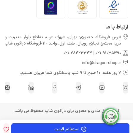
ارتباط با ما
آدرس فروشگاه حضوری: تهران، شهرك غرب، تقاطع بلوار مدیریت و
دريا، مجتمع تجارى رويـال، طبقه اول، واحد 110 فروشگاه دراگون شاپ
021-28423344
|
021-91035390
info@dragon-shop.ir
7 روز هفته، 10 صبح تا 9 شب پاسخگوی شما عزیزان هستیم.
کلیه حقوق مادی و معنوی برای دراگون شاپ محفوظ می باشد.
استعلام قیمت