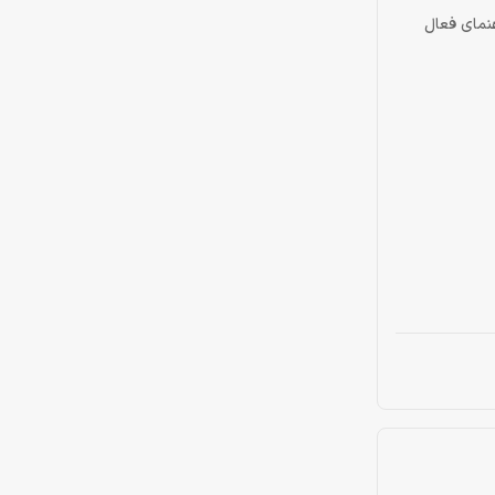
ارت و آیتم ها به آی دی @dragonshop2 پیام بدین و راهنمای فعال