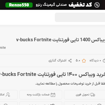
گون لوت
تماس با ما
درباره ما
مجله دراگون شاپ
س 1400 تایی فورتنایت v-bucks Fortnite
nite
0 دیدگاه
5.0
اشتراک گذاری
د ویباکس 1400 تایی فورتنایت v-bucks Fortnite
فا قبل از خرید توضیحات محصول را مطالعه نمایید.
تحویل فوری
ضمانت بازگشت وجه
امکا