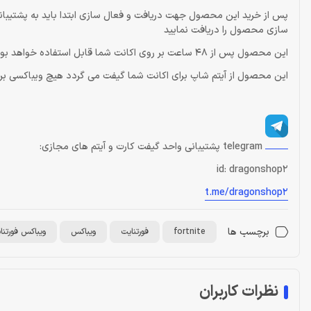
سازی محصول را دریافت نمایید
این محصول پس از 48 ساعت بر روی اکانت شما قابل استفاده خواهد بود
این محصول از آیتم شاپ برای اکانت شما گیفت می گردد هیچ ویباکسی برا
telegram پشتیبانی واحد گیفت کارت و آیتم های مجازی:
id: dragonshop2
t.me/dragonshop2
برچسب ها
fortnite
فورتنایت
ویباکس
ویباکس فورتنایت (ks
نظرات کاربران