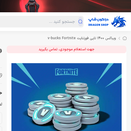
دسته‌بندی محصولات
فروش ویژه
دراگون لند
درا
ویباکس 1400 تایی فورتنایت v-bucks Fortnite
ویباک
جهت استعلام موجودی، تماس بگیرید
خری
لط