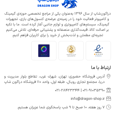
دراگون‌شاپ از سال 1396 به‌عنوان یکی از مراجع تخصصی حوزه‌ی گیمینگ
و کامپیوتر فعالیت خود را در زمینه‌ی عرضه‌ی کنسول‌های بازی، تجهیزات
گیمینگ، سیستم‌های کامپیوتری و لوازم جانبی آغاز کرده است. ما با تکیه
بر اصالت کالا، قیمت‌گذاری منصفانه و پشتیبانی حرفه‌ای، تلاش می‌کنیم
تجربه‌ای مطمئن و لذت‌بخش از خرید را برای کاربران فراهم کنیم.
ارتباط با ما
آدرس فروشگاه حضوری: تهران، شهرك غرب، تقاطع بلوار مدیریت و
دريا، مجتمع تجارى رويـال، طبقه اول، واحد 110 فروشگاه دراگون شاپ
021-28423344
|
021-91035390
info@dragon-shop.ir
7 روز هفته، 10 صبح تا 9 شب پاسخگوی شما عزیزان هستیم.