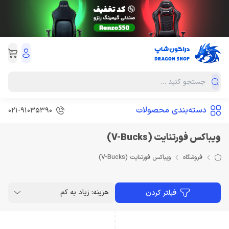
دسته‌بندی محصولات
021-91035390
ویباکس فورتنایت (V-Bucks)
فروشگاه
ویباکس فورتنایت (V-Bucks)
هزینه: زیاد به کم
فیلتر کردن