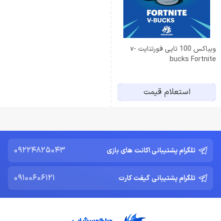
ویباکس 100 تایی فورتنایت v-
bucks Fortnite
استعلام قیمت
09224825043
تلگرام پشتیبانی اکانت های بازی
09100606121
تلگرام پشتیبانی گیفت کارت