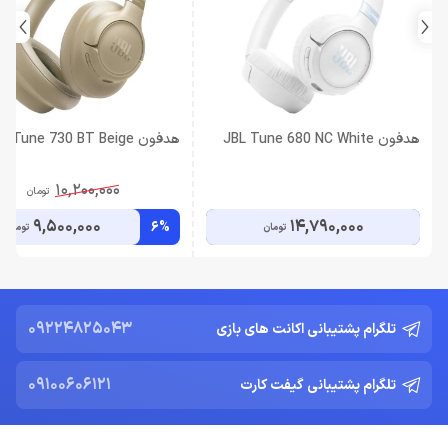
هدفون JBL Tune 680 NC White
هدفون JBL Tune 730 BT Beige
10,200,000
تومان
9,500,000
14,790,000
6%
تومان
تومان
09224825043
تلگرام پشتیبانی اکانت های بازی
09100606121
تلگرام پشتیبانی گیفت کارت