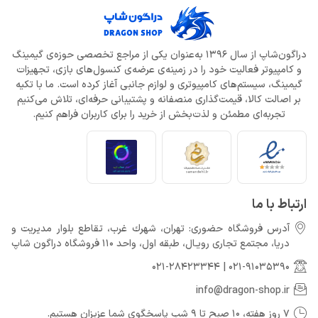
دراگون‌شاپ از سال 1396 به‌عنوان یکی از مراجع تخصصی حوزه‌ی گیمینگ
و کامپیوتر فعالیت خود را در زمینه‌ی عرضه‌ی کنسول‌های بازی، تجهیزات
گیمینگ، سیستم‌های کامپیوتری و لوازم جانبی آغاز کرده است. ما با تکیه
بر اصالت کالا، قیمت‌گذاری منصفانه و پشتیبانی حرفه‌ای، تلاش می‌کنیم
تجربه‌ای مطمئن و لذت‌بخش از خرید را برای کاربران فراهم کنیم.
ارتباط با ما
آدرس فروشگاه حضوری: تهران، شهرك غرب، تقاطع بلوار مدیریت و
دريا، مجتمع تجارى رويـال، طبقه اول، واحد 110 فروشگاه دراگون شاپ
021-28423344
|
021-91035390
info@dragon-shop.ir
7 روز هفته، 10 صبح تا 9 شب پاسخگوی شما عزیزان هستیم.