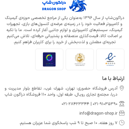
دراگون‌شاپ از سال 1396 به‌عنوان یکی از مراجع تخصصی حوزه‌ی گیمینگ
و کامپیوتر فعالیت خود را در زمینه‌ی عرضه‌ی کنسول‌های بازی، تجهیزات
گیمینگ، سیستم‌های کامپیوتری و لوازم جانبی آغاز کرده است. ما با تکیه
بر اصالت کالا، قیمت‌گذاری منصفانه و پشتیبانی حرفه‌ای، تلاش می‌کنیم
تجربه‌ای مطمئن و لذت‌بخش از خرید را برای کاربران فراهم کنیم.
ارتباط با ما
آدرس فروشگاه حضوری: تهران، شهرك غرب، تقاطع بلوار مدیریت و
دريا، مجتمع تجارى رويـال، طبقه اول، واحد 110 فروشگاه دراگون شاپ
021-28423344
|
021-91035390
info@dragon-shop.ir
7 روز هفته، 10 صبح تا 9 شب پاسخگوی شما عزیزان هستیم.