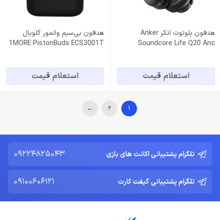
هدفون بلوتوث انکر Anker
هدفون بی‌سیم وانمور گلوبال
1MORE PistonBuds ECS3001T
Soundcore Life Q20 Anc
Wireless
استعلام قیمت
استعلام قیمت
←
2
1
09224825043
تلگرام پشتیبانی اکانت های بازی
09100606121
تلگرام پشتیبانی گیفت کارت