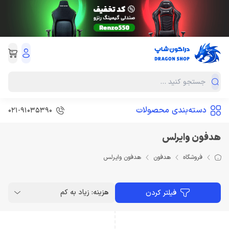
دسته‌بندی محصولات
021-91035390
هدفون وایرلس
فروشگاه
هدفون
هدفون وایرلس
هزینه: زیاد به کم
فیلتر کردن