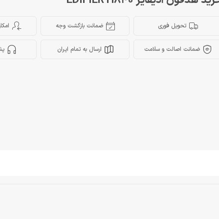
ید هدفون ادیفایر EDIFIER H840
تحویل فوری
ضمانت بازگشت وجه
امکا
ضمانت اصالت و سلامت
ارسال به تمام ایران
پش