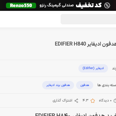
گون لوت
تماس با ما
درباره ما
مجله دراگون شاپ
فون ادیفایر EDIFIER H840
ند
ادیفایر (Edifier)
ته بندی ها
هدفون
هدفون برند ادیفایر
0 دیدگاه
4.3
اشتراک گذاری