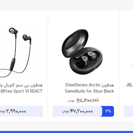
JBL 
هدفون SteelSeries Arctis
هدفون بی سیم گلوبال وا
 iBFree Sport VI REACT
GameBuds for Xbox Black
48,300,000
تومان
2,990,000
47,200,000
2%
تومان
توما