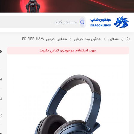
دسته‌بندی محصولات
فروش ویژه
دراگون لند
درا
هدفون
هدفون برند ادیفایر
هدفون ادیفایر EDIFIER H840
هد
جهت استعلام موجودی، تماس بگیرید
بر
دس