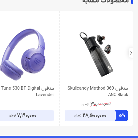
محصولات مشابه
هدفون Skullcandy Method 360
هدفون Tune 530 BT Digital
Lavender
ANC Black
30,000,000
تومان
7,190,000
28,500,000
5%
تومان
تومان