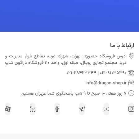
ارتباط با ما
آدرس فروشگاه حضوری: تهران، شهرك غرب، تقاطع بلوار مدیریت و
دريا، مجتمع تجارى رويـال، طبقه اول، واحد 110 فروشگاه دراگون شاپ
021-28423344
|
021-91035390
info@dragon-shop.ir
7 روز هفته، 10 صبح تا 9 شب پاسخگوی شما عزیزان هستیم.