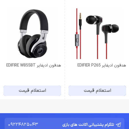
هدفون ادیفایر EDIFIER P265
هدفون ادیفایر EDIFIRE W855BT
استعلام قیمت
استعلام قیمت
09224825043
تلگرام پشتیبانی اکانت های بازی