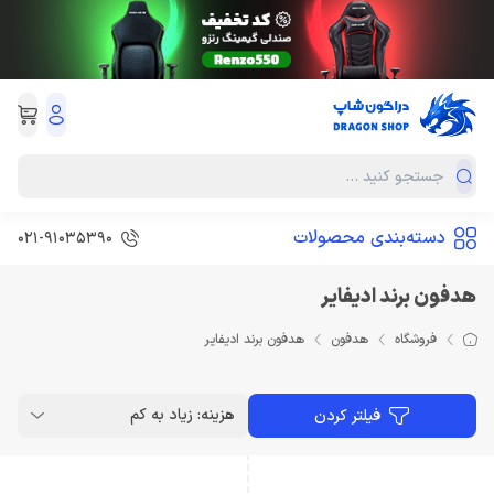
دسته‌بندی محصولات
021-91035390
هدفون برند ادیفایر
فروشگاه
هدفون
هدفون برند ادیفایر
هزینه: زیاد به کم
فیلتر کردن