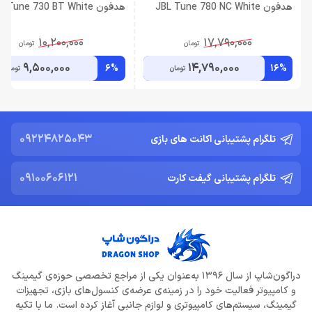
هدفون JBL Tune 780 NC White
هدفون JBL Tune 730 BT White
10,200,000
17,790,000
تومان
تومان
9,500,000
14,790,000
6%
16%
تومان
تومان
09224825043
تلگرام پشتیبانی اکانت های بازی
09100606121
تلگرام پشتیبانی گیفت کارت
دراگون‌شاپ از سال 1396 به‌عنوان یکی از مراجع تخصصی حوزه‌ی گیمینگ
و کامپیوتر فعالیت خود را در زمینه‌ی عرضه‌ی کنسول‌های بازی، تجهیزات
گیمینگ، سیستم‌های کامپیوتری و لوازم جانبی آغاز کرده است. ما با تکیه