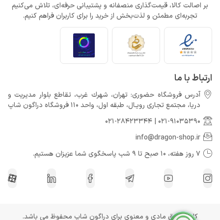
بر اصالت کالا، قیمت‌گذاری منصفانه و پشتیبانی حرفه‌ای، تلاش می‌کنیم
تجربه‌ای مطمئن و لذت‌بخش از خرید را برای کاربران فراهم کنیم.
ارتباط با ما
آدرس فروشگاه حضوری: تهران، شهرك غرب، تقاطع بلوار مدیریت و
دريا، مجتمع تجارى رويـال، طبقه اول، واحد 110 فروشگاه دراگون شاپ
021-28423344
|
021-91035390
info@dragon-shop.ir
7 روز هفته، 10 صبح تا 9 شب پاسخگوی شما عزیزان هستیم.
کلیه حقوق مادی و معنوی برای دراگون شاپ محفوظ می باشد.