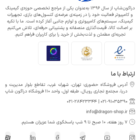
دراگون‌شاپ از سال 1396 به‌عنوان یکی از مراجع تخصصی حوزه‌ی گیمینگ
و کامپیوتر فعالیت خود را در زمینه‌ی عرضه‌ی کنسول‌های بازی، تجهیزات
گیمینگ، سیستم‌های کامپیوتری و لوازم جانبی آغاز کرده است. ما با تکیه
بر اصالت کالا، قیمت‌گذاری منصفانه و پشتیبانی حرفه‌ای، تلاش می‌کنیم
تجربه‌ای مطمئن و لذت‌بخش از خرید را برای کاربران فراهم کنیم.
ارتباط با ما
آدرس فروشگاه حضوری: تهران، شهرك غرب، تقاطع بلوار مدیریت و
دريا، مجتمع تجارى رويـال، طبقه اول، واحد 110 فروشگاه دراگون شاپ
021-28423344
|
021-91035390
info@dragon-shop.ir
7 روز هفته، 10 صبح تا 9 شب پاسخگوی شما عزیزان هستیم.