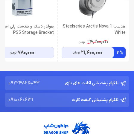
هدست Steelseries Arctis Nova 1
PS5 Storage Bracket
White
24,200,000
تومان
780,000
21,400,000
11%
تومان
تومان
09224825043
تلگرام پشتیبانی اکانت های بازی
09100606121
تلگرام پشتیبانی گیفت کارت